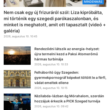
MINDENMÁS
Nem csak egy új frizuráról szól: Liza kipróbálta,
mi történik egy szegedi parókaszalonban, és
minket is meghatott, amit ott tapasztalt (videó +
galéria)
2026, augusztus 10. 10:45
Rendeződni látszik az energia-helyzet:
újra termelni kezd a Paksi Atomerőmű
hármas turbinája
2026, augusztus 10. 10:33
Felháborító ügy Szegeden:
gyermekpornográf képeket töltött le a férfi,
vádat emeltek ellene
2026, augusztus 10. 10:15
Kézilabda-lázban ég Mórahalom, szerdán
hozzájuk érkezik a PICK Szeged turnéja
2026, augusztus 10. 09:42