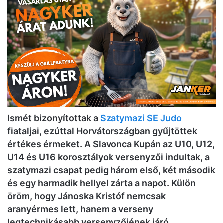
Ismét bizonyítottak a
Szatymazi SE Judo
fiataljai, ezúttal Horvátországban gyűjtöttek
értékes érmeket. A Slavonca Kupán az U10, U12,
U14 és U16 korosztályok versenyzői indultak, a
szatymazi csapat pedig három első, két második
és egy harmadik hellyel zárta a napot. Külön
öröm, hogy Jánoska Kristóf nemcsak
aranyérmes lett, hanem a verseny
legtechnikásabb versenyzőjének járó