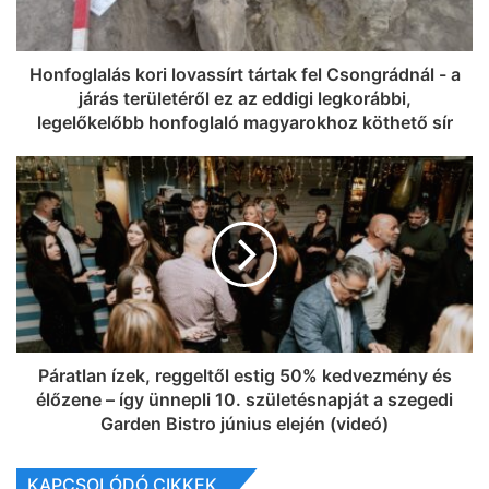
Honfoglalás kori lovassírt tártak fel Csongrádnál - a
járás területéről ez az eddigi legkorábbi,
legelőkelőbb honfoglaló magyarokhoz köthető sír
Páratlan ízek, reggeltől estig 50% kedvezmény és
élőzene – így ünnepli 10. születésnapját a szegedi
Garden Bistro június elején (videó)
KAPCSOLÓDÓ CIKKEK