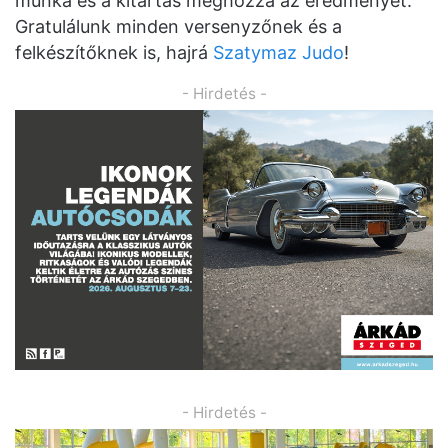
munka és a kitartás meghozza az eredményét.
Gratulálunk minden versenyzőnek és a
felkészítőknek is, hajrá
Szatymaz Judo
!
- Hirdetés -
- Hirdetés -