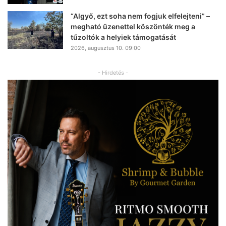
“Algyő, ezt soha nem fogjuk elfelejteni” –
megható üzenettel köszönték meg a
tűzoltók a helyiek támogatását
2026, augusztus 10. 09:00
- Hirdetés -