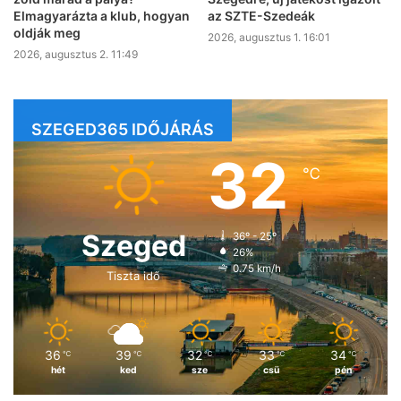
Elmagyarázta a klub, hogyan
az SZTE-Szedeák
oldják meg
2026, augusztus 1. 16:01
2026, augusztus 2. 11:49
SZEGED365 IDŐJÁRÁS
32
℃
Szeged
36º - 25º
26%
0.75 km/h
Tiszta idő
36
39
32
33
34
℃
℃
℃
℃
℃
hét
ked
sze
csü
pén