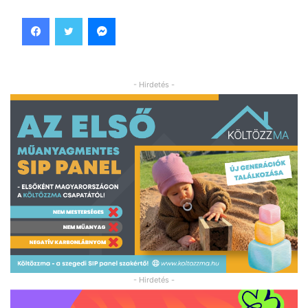
Facebook
Twitter
Messenger
- Hirdetés -
- Hirdetés -