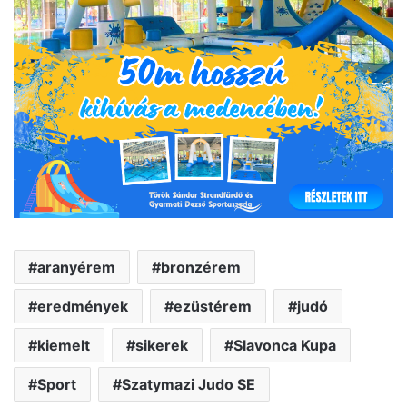
aranyérem
bronzérem
eredmények
ezüstérem
judó
kiemelt
sikerek
Slavonca Kupa
Sport
Szatymazi Judo SE