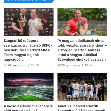
Szegedi küzdősport-
“A magyar atlétikának nincs
szenzáció: a világelső BKFC-
több vesztegetni való ideje” –
ben debütál a Sárközi MMA
a szegedi Márton Anita is
Team magyar bajnok
indul a Magyar Atlétikai
nagyágyúja
Szövetség elnökválasztásán
2026, augusztus 3. 20:16
2026, augusztus 3. 10:44
A locsolási tilalom ellenére is
Amerikai hátvéd érkezik
zöld marad a pálya?
Szegedre, új játékost igazolt