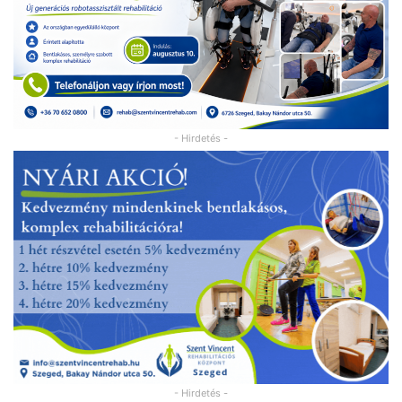
- Hirdetés -
- Hirdetés -