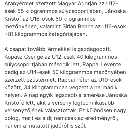
Aranyérmet szerzett Magyar Adorján az U12-
esek 55 kilogrammos súlycsoportjában, Jánoska
Kristóf az U16-osok 60 kilogrammos
mezőnyében, valamint Sirián Bence az U16-osok
+81 kilogrammos kategóriájában.
A csapat további érmekkel is gazdagodott.
Kopasz Csenge az U12-esek 40 kilogrammos
súlycsoportjában második lett, Rappai Levente
pedig az U14-esek 50 kilogrammos mezőnyében
szerzett ezüstérmet. Rappai Péter az U10-esek
között, 34 kilogrammban végzett a harmadik
helyen. A nap egyik legszebb elismerése Jánoska
Kristófé lett, akit a verseny legtechnikásabb
versenyzőjének választottak. Ez különösen nagy
dolog, mert ez a díj nemcsak az eredményről,
hanem a mutatott judóról is szól.