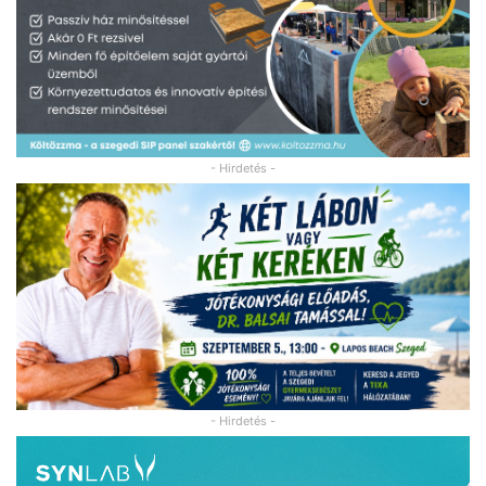
- Hirdetés -
- Hirdetés -