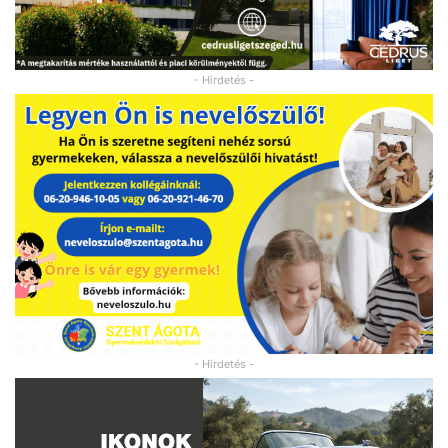
- Hirdetés -
- Hirdetés -