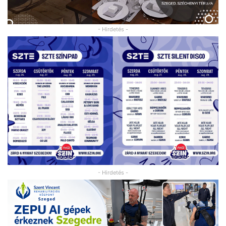
- Hirdetés -
- Hirdetés -