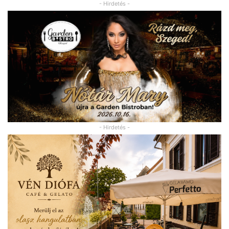
- Hirdetés -
- Hirdetés -