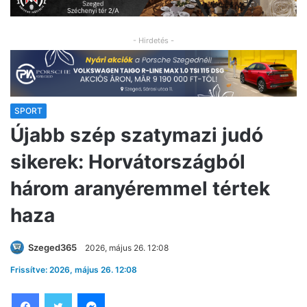
- Hirdetés -
SPORT
Újabb szép szatymazi judó
sikerek: Horvátországból
három aranyéremmel tértek
haza
Szeged365
2026, május 26. 12:08
Frissítve: 2026, május 26. 12:08
Facebook
Twitter
Messenger