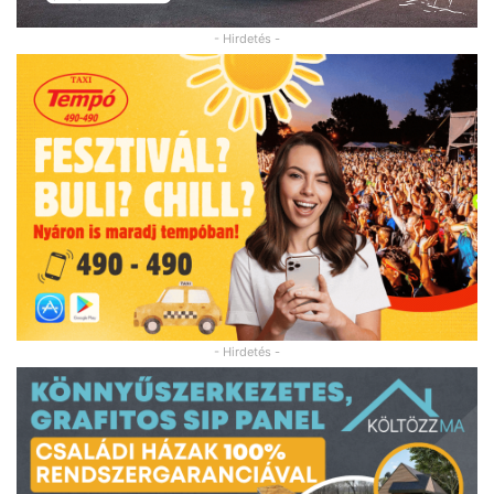
- Hirdetés -
- Hirdetés -