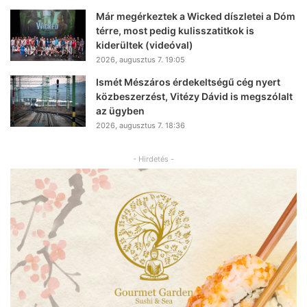
Már megérkeztek a Wicked díszletei a Dóm
térre, most pedig kulisszatitkok is
kiderültek (videóval)
2026, augusztus 7. 19:05
Ismét Mészáros érdekeltségű cég nyert
közbeszerzést, Vitézy Dávid is megszólalt
az ügyben
2026, augusztus 7. 18:36
- Hirdetés -