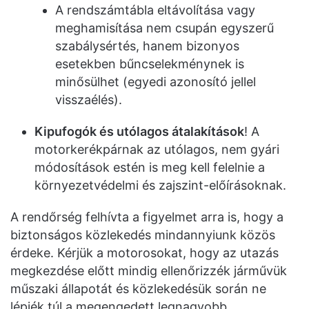
A rendszámtábla eltávolítása vagy
meghamisítása nem csupán egyszerű
szabálysértés, hanem bizonyos
esetekben bűncselekménynek is
minősülhet (egyedi azonosító jellel
visszaélés).
Kipufogók és utólagos átalakítások
! A
motorkerékpárnak az utólagos, nem gyári
módosítások estén is meg kell felelnie a
környezetvédelmi és zajszint-előírásoknak.
A rendőrség felhívta a figyelmet arra is, hogy a
biztonságos közlekedés mindannyiunk közös
érdeke. Kérjük a motorosokat, hogy az utazás
megkezdése előtt mindig ellenőrizzék járművük
műszaki állapotát és közlekedésük során ne
lépjék túl a megengedett legnagyobb