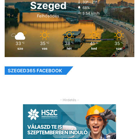
Szeged
33º - 21º
68%
5.54 km/h
Felhősödés
33
35
38
41
35
℃
℃
℃
℃
℃
szo
vas
hét
ked
sze
SZEGED365 FACEBOOK
- Hirdetés -