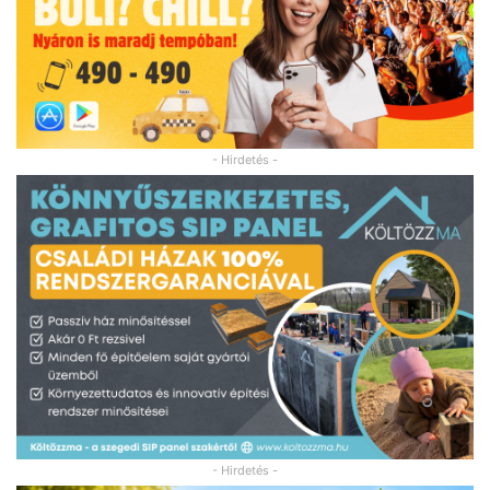
- Hirdetés -
- Hirdetés -