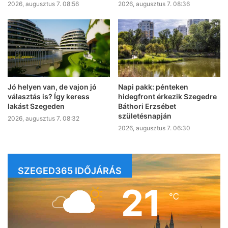
2026, augusztus 7. 08:56
2026, augusztus 7. 08:36
Jó helyen van, de vajon jó
Napi pakk: pénteken
választás is? Így keress
hidegfront érkezik Szegedre
lakást Szegeden
Báthori Erzsébet
születésnapján
2026, augusztus 7. 08:32
2026, augusztus 7. 06:30
SZEGED365 IDŐJÁRÁS
21
℃