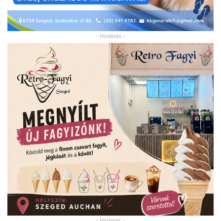
- Hirdetés -
- Hirdetés -