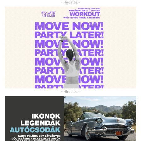
- Hirdetés -
- Hirdetés -