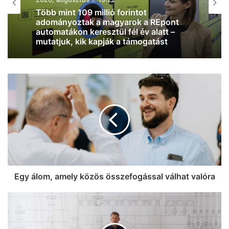
2026, augusztus 7. 18:01
Szombatra tényleg mérséklődik a
hőmérséklet, már “csak” 32 fok lesz
Szegeden
Egy álom, amely közös összefogással válhat valóra