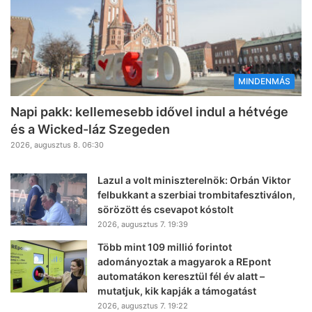
MINDENMÁS
Napi pakk: kellemesebb idővel indul a hétvége
és a Wicked-láz Szegeden
2026, augusztus 8. 06:30
Lazul a volt miniszterelnök: Orbán Viktor
felbukkant a szerbiai trombitafesztiválon,
sörözött és csevapot kóstolt
2026, augusztus 7. 19:39
Több mint 109 millió forintot
adományoztak a magyarok a REpont
automatákon keresztül fél év alatt –
mutatjuk, kik kapják a támogatást
2026, augusztus 7. 19:22