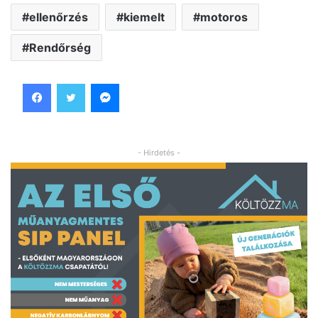
ellenőrzés
kiemelt
motoros
Rendőrség
Facebook
Twitter
Messenger
- Hirdetés -