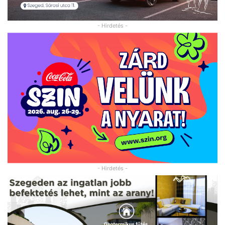
- Hirdetés -
- Hirdetés -