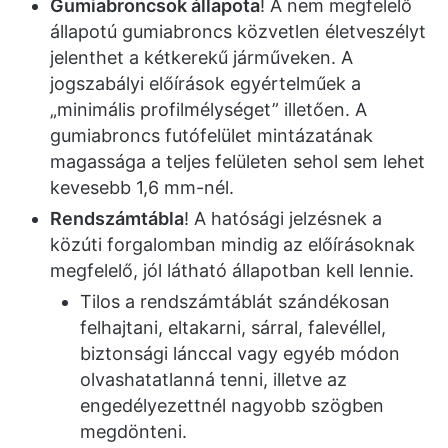
Gumiabroncsok állapota
! A nem megfelelő
állapotú gumiabroncs közvetlen életveszélyt
jelenthet a kétkerekű járműveken. A
jogszabályi előírások egyértelműek a
„minimális profilmélységet” illetően. A
gumiabroncs futófelület mintázatának
magassága a teljes felületen sehol sem lehet
kevesebb 1,6 mm-nél.
Rendszámtábla
! A hatósági jelzésnek a
közúti forgalomban mindig az előírásoknak
megfelelő, jól látható állapotban kell lennie.
Tilos a rendszámtáblát szándékosan
felhajtani, eltakarni, sárral, falevéllel,
biztonsági lánccal vagy egyéb módon
olvashatatlanná tenni, illetve az
engedélyezettnél nagyobb szögben
megdönteni.