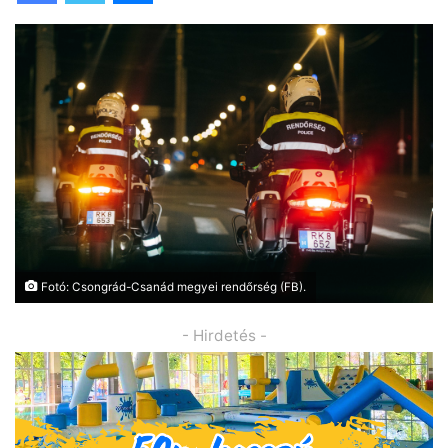
Fotó: Csongrád-Csanád megyei rendőrség (FB).
- Hirdetés -