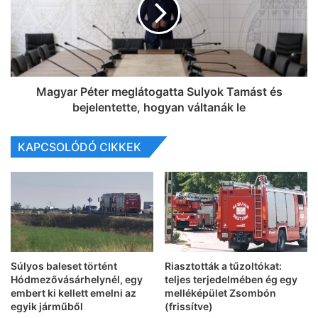
Magyar Péter meglátogatta Sulyok Tamást és
bejelentette, hogyan váltanák le
KAPCSOLÓDÓ CIKKEK
Súlyos baleset történt
Riasztották a tűzoltókat:
Hódmezővásárhelynél, egy
teljes terjedelmében ég egy
embert ki kellett emelni az
melléképület Zsombón
egyik járműből
(frissítve)