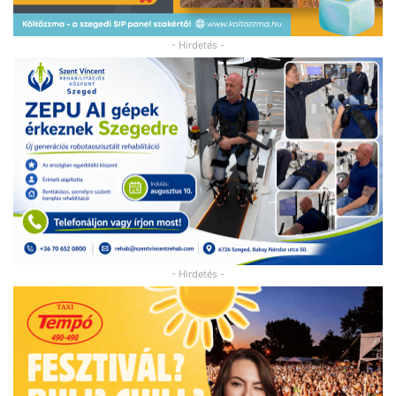
- Hirdetés -
- Hirdetés -