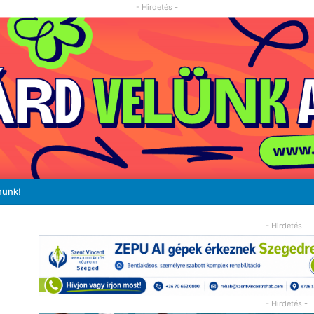
- Hirdetés -
nunk!
- Hirdetés -
- Hirdetés -