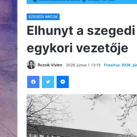
SZEGEDI ARCOK
Elhunyt a szegedi 
egykori vezetője
Ruzsik Vivien
2026, június 1. 13:19
Frissítve: 2026, jú
Facebook
Twitter
Messenger