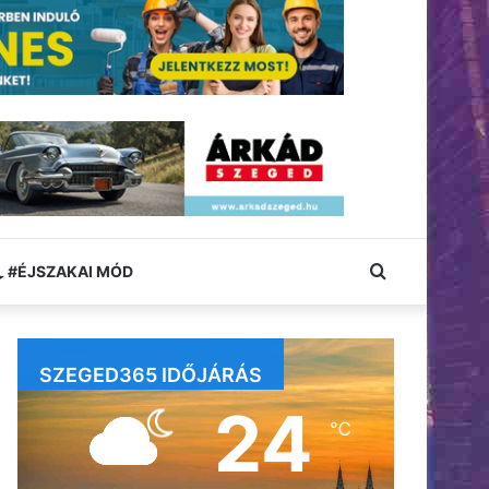
Keresés:
#ÉJSZAKAI MÓD
SZEGED365 IDŐJÁRÁS
24
℃