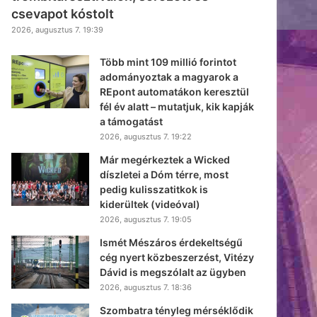
csevapot kóstolt
2026, augusztus 7. 19:39
Több mint 109 millió forintot
adományoztak a magyarok a
REpont automatákon keresztül
fél év alatt – mutatjuk, kik kapják
a támogatást
2026, augusztus 7. 19:22
Már megérkeztek a Wicked
díszletei a Dóm térre, most
pedig kulisszatitkok is
kiderültek (videóval)
2026, augusztus 7. 19:05
Ismét Mészáros érdekeltségű
cég nyert közbeszerzést, Vitézy
Dávid is megszólalt az ügyben
2026, augusztus 7. 18:36
Szombatra tényleg mérséklődik