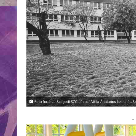
Fotó forrása: Szegedi SZC József Attila Általános Iskola és S
-