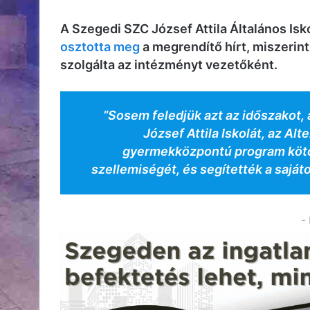
A Szegedi SZC József Attila Általános Is
osztotta meg
a megrendítő hírt, miszerint
szolgálta az intézményt vezetőként.
​”Sosem feledjük azt az időszakot,
József Attila Iskolát, az Al
gyermekközpontú program kötő
szellemiségét, és segítették a saját
-