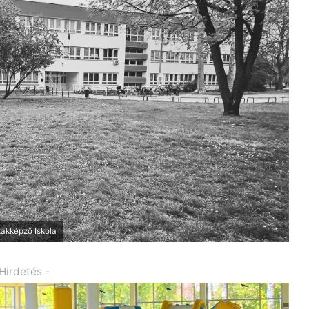
zakképző Iskola
 Hirdetés -