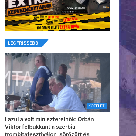
LEGFRISSEBB
KÖZÉLET
Lazul a volt miniszterelnök: Orbán
Viktor felbukkant a szerbiai
trombitafesztiválon, sörözött és