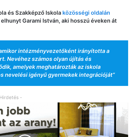
kola és Szakképző Iskola
közösségi oldalán
 elhunyt Garami István, aki hosszú éveken át
 amikor intézményvezetőként irányította a
tert. Nevéhez számos olyan újítás és
dik, amelyek meghatározták az iskola
os nevelési igényű gyermekek integrációját”
 Hirdetés -