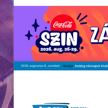
Ibolya
2026, augusztus 8., szombat
, boldog névnapot kívá