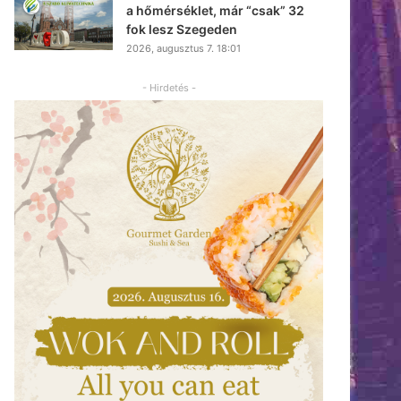
a hőmérséklet, már “csak” 32
fok lesz Szegeden
2026, augusztus 7. 18:01
- Hirdetés -