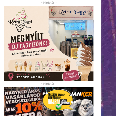
- Hirdetés -
- Hirdetés -