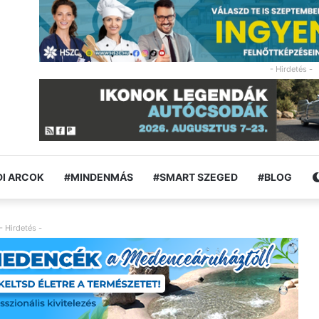
- Hirdetés -
I ARCOK
#MINDENMÁS
#SMART SZEGED
#BLOG
- Hirdetés -