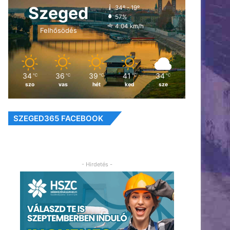
Szeged
34º - 19º
57%
4.04 km/h
Felhősödés
34
36
39
41
34
℃
℃
℃
℃
℃
szo
vas
hét
ked
sze
SZEGED365 FACEBOOK
- Hirdetés -