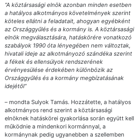
“A köztársasági elnök azonban minden esetben
a hatályos alkotmányos követelmények szerint
köteles ellátni a feladatait, ahogyan egyébként
az Országgyűlés és a kormány is. A köztársasági
elnök megválasztására, hatáskörére vonatkozó
szabályok 1990 óta lényegében nem változtak,
hivatali ideje az alkotmányozó szándéka szerint
a fékek és ellensúlyok rendszerének
érvényesülése érdekében különbözik az
Országgyűlés és a kormány megbízatásának
idejétől”
– mondta Sulyok Tamás. Hozzátette, a hatályos
alkotmányos rend szerint a köztársasági
elnöknek hatáskörei gyakorlása során együtt kell
működnie a mindenkori kormánnyal, a
kormánynak pedig ugyanebben a szellemben