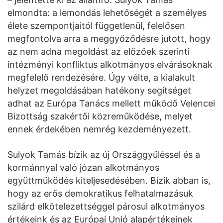
elmondta: a lemondás lehetőségét a személyes
élete szempontjaitól függetlenül, felelősen
megfontolva arra a meggyőződésre jutott, hogy
az nem adna megoldást az előzőek szerinti
intézményi konfliktus alkotmányos elvárásoknak
megfelelő rendezésére. Úgy vélte, a kialakult
helyzet megoldásában hatékony segítséget
adhat az Európa Tanács mellett működő Velencei
Bizottság szakértői közreműködése, melyet
ennek érdekében nemrég kezdeményezett.
Sulyok Tamás bízik az új Országgyűléssel és a
kormánnyal való józan alkotmányos
együttműködés kiteljesedésében. Bízik abban is,
hogy az erős demokratikus felhatalmazásuk
szilárd elkötelezettséggel párosul alkotmányos
értékeink és az Európai Unió alapértékeinek