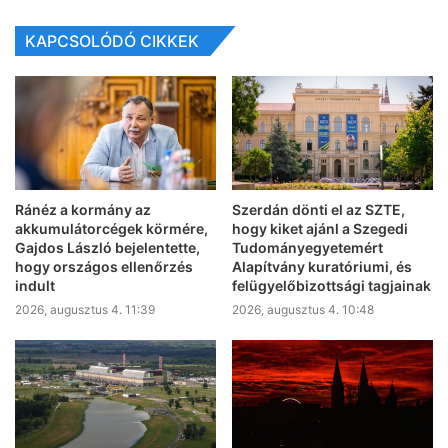
KAPCSOLÓDÓ CIKKEK
Ránéz a kormány az
Szerdán dönti el az SZTE,
akkumulátorcégek körmére,
hogy kiket ajánl a Szegedi
Gajdos László bejelentette,
Tudományegyetemért
hogy országos ellenőrzés
Alapítvány kuratóriumi, és
indult
felügyelőbizottsági tagjainak
2026, augusztus 4. 11:39
2026, augusztus 4. 10:48