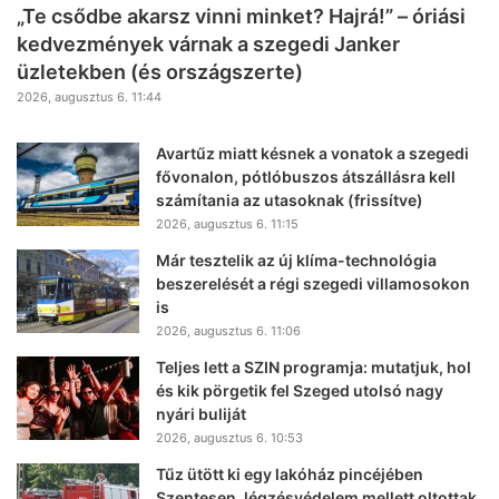
„Te csődbe akarsz vinni minket? Hajrá!” – óriási
kedvezmények várnak a szegedi Janker
üzletekben (és országszerte)
2026, augusztus 6. 11:44
Avartűz miatt késnek a vonatok a szegedi
fővonalon, pótlóbuszos átszállásra kell
számítania az utasoknak (frissítve)
2026, augusztus 6. 11:15
Már tesztelik az új klíma-technológia
beszerelését a régi szegedi villamosokon
is
2026, augusztus 6. 11:06
Teljes lett a SZIN programja: mutatjuk, hol
és kik pörgetik fel Szeged utolsó nagy
nyári buliját
2026, augusztus 6. 10:53
Tűz ütött ki egy lakóház pincéjében
Szentesen, légzésvédelem mellett oltottak