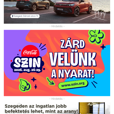
- Hirdetés -
- Hirdetés -