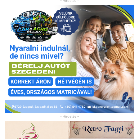
- Hirdetés -
- Hirdetés -