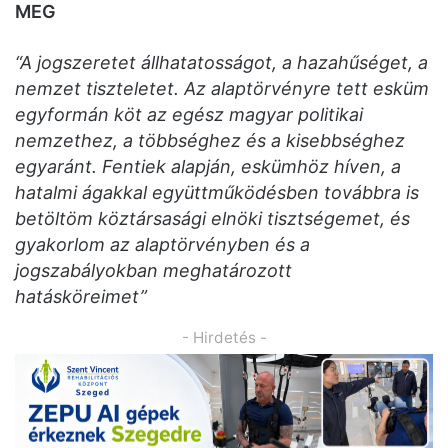
MEG
“A jogszeretet állhatatosságot, a hazahűséget, a
nemzet tiszteletet. Az alaptörvényre tett esküm
egyformán köt az egész magyar politikai
nemzethez, a többséghez és a kisebbséghez
egyaránt. Fentiek alapján, eskümhöz híven, a
hatalmi ágakkal együttműködésben továbbra is
betöltöm köztársasági elnöki tisztségemet, és
gyakorlom az alaptörvényben és a
jogszabályokban meghatározott
hatásköreimet”
- Hirdetés -