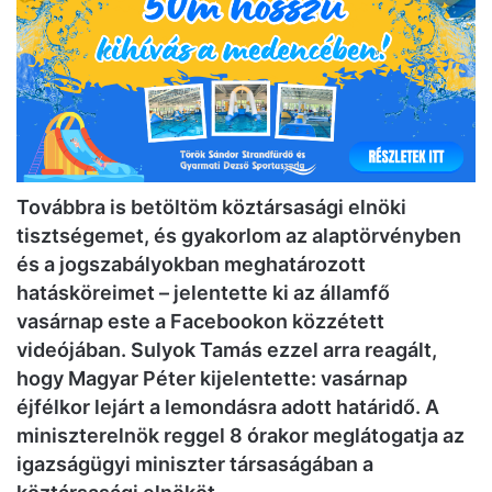
Továbbra is betöltöm köztársasági elnöki
tisztségemet, és gyakorlom az alaptörvényben
és a jogszabályokban meghatározott
hatásköreimet – jelentette ki az államfő
vasárnap este a Facebookon közzétett
videójában. Sulyok Tamás ezzel arra reagált,
hogy Magyar Péter kijelentette: vasárnap
éjfélkor lejárt a lemondásra adott határidő. A
miniszterelnök reggel 8 órakor meglátogatja az
igazságügyi miniszter társaságában a