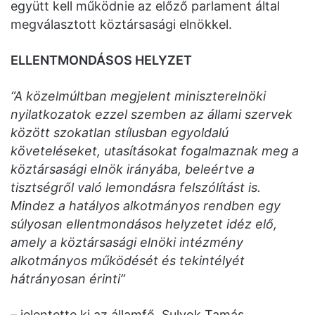
együtt kell működnie az előző parlament által
megválasztott köztársasági elnökkel.
ELLENTMONDÁSOS HELYZET
“A közelmúltban megjelent miniszterelnöki
nyilatkozatok ezzel szemben az állami szervek
között szokatlan stílusban egyoldalú
követeléseket, utasításokat fogalmaznak meg a
köztársasági elnök irányába, beleértve a
tisztségről való lemondásra felszólítást is.
Mindez a hatályos alkotmányos rendben egy
súlyosan ellentmondásos helyzetet idéz elő,
amely a köztársasági elnöki intézmény
alkotmányos működését és tekintélyét
hátrányosan érinti”
– jelentette ki az államfő. Sulyok Tamás