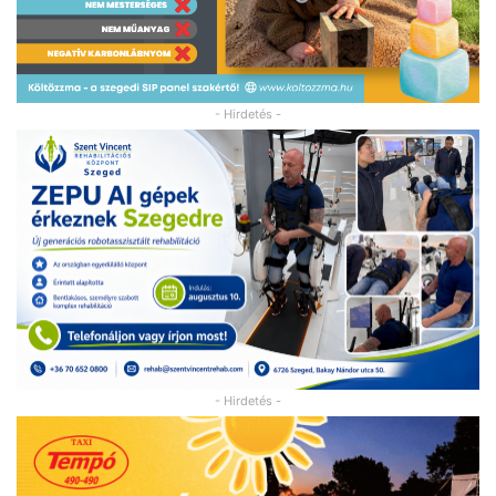
- Hirdetés -
- Hirdetés -