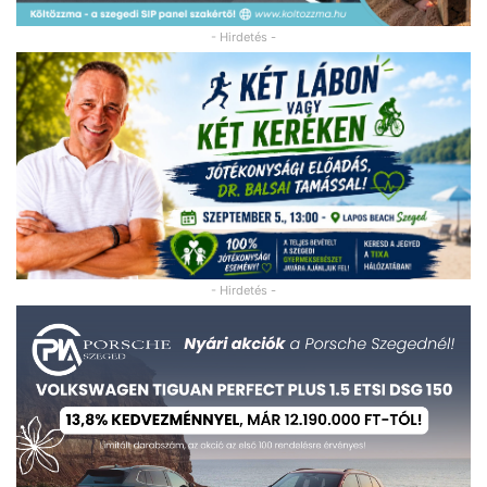
- Hirdetés -
- Hirdetés -