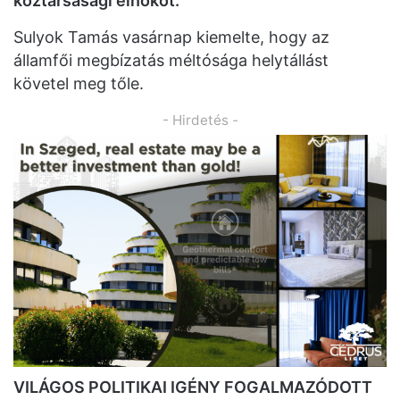
köztársasági elnököt.
Sulyok Tamás vasárnap kiemelte, hogy az
államfői megbízatás méltósága helytállást
követel meg tőle.
- Hirdetés -
VILÁGOS POLITIKAI IGÉNY FOGALMAZÓDOTT