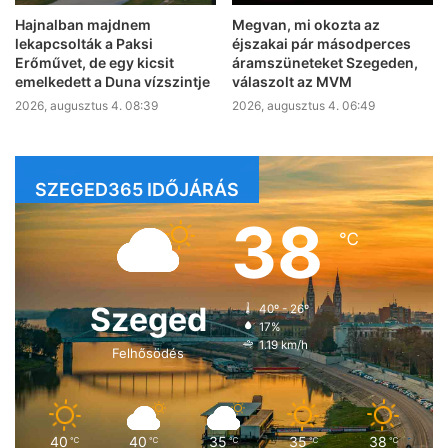
Hajnalban majdnem
Megvan, mi okozta az
lekapcsolták a Paksi
éjszakai pár másodperces
Erőművet, de egy kicsit
áramszüneteket Szegeden,
emelkedett a Duna vízszintje
válaszolt az MVM
2026, augusztus 4. 08:39
2026, augusztus 4. 06:49
SZEGED365 IDŐJÁRÁS
38
℃
Szeged
40º - 26º
17%
1.19 km/h
Felhősödés
40
40
35
35
38
℃
℃
℃
℃
℃