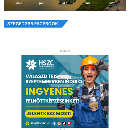
csü
pén
szo
vas
hét
SZEGED365 FACEBOOK
- Hirdetés -