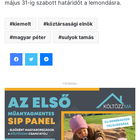
május 31-ig szabott határidőt a lemondásra.
kiemelt
köztársasági elnök
magyar péter
sulyok tamás
Facebook
Twitter
Messenger
- Hirdetés -