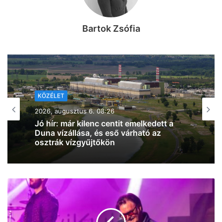
Bartok Zsófia
KÖZÉLET
2026, augusztus 5. 16:23
Kiderült, hogy kiket ajánl az SZTE a
Szegedi Tudományegyetemért
Alapítvány kuratóriumi és
felügyelőbizottsági tagjainak (fotók)