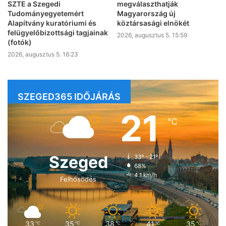
SZTE a Szegedi
megválaszthatják
Tudományegyetemért
Magyarország új
Alapítvány kuratóriumi és
köztársasági elnökét
felügyelőbizottsági tagjainak
2026, augusztus 5. 15:59
(fotók)
2026, augusztus 5. 16:23
SZEGED365 IDŐJÁRÁS
21
℃
Szeged
33º - 21º
68%
4.1 km/h
Felhősödés
33
35
38
41
35
℃
℃
℃
℃
℃