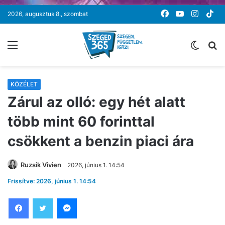
Facebook
YouTube
Instag
Ti
2026, augusztus 8., szombat
Menü
Switc
K
skin
KÖZÉLET
Zárul az olló: egy hét alatt
több mint 60 forinttal
csökkent a benzin piaci ára
Ruzsik Vivien
2026, június 1. 14:54
Frissítve: 2026, június 1. 14:54
Facebook
Twitter
Messenger