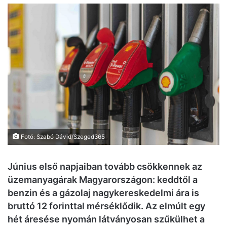
Fotó: Szabó Dávid/Szeged365
Június első napjaiban tovább csökkennek az
üzemanyagárak Magyarországon: keddtől a
benzin és a gázolaj nagykereskedelmi ára is
bruttó 12 forinttal mérséklődik. Az elmúlt egy
hét áresése nyomán látványosan szűkülhet a