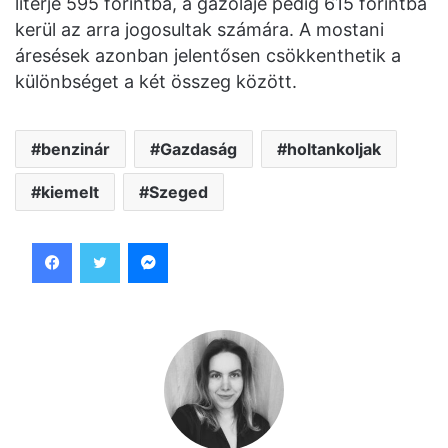
literje 595 forintba, a gázolajé pedig 615 forintba
kerül az arra jogosultak számára. A mostani
áresések azonban jelentősen csökkenthetik a
különbséget a két összeg között.
benzinár
Gazdaság
holtankoljak
kiemelt
Szeged
Facebook
Twitter
Messenger