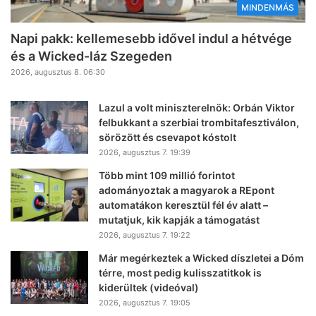
MINDENMÁS
Napi pakk: kellemesebb idővel indul a hétvége
és a Wicked-láz Szegeden
2026, augusztus 8. 06:30
Lazul a volt miniszterelnök: Orbán Viktor
felbukkant a szerbiai trombitafesztiválon,
sörözött és csevapot kóstolt
2026, augusztus 7. 19:39
Több mint 109 millió forintot
adományoztak a magyarok a REpont
automatákon keresztül fél év alatt –
mutatjuk, kik kapják a támogatást
2026, augusztus 7. 19:22
Már megérkeztek a Wicked díszletei a Dóm
térre, most pedig kulisszatitkok is
kiderültek (videóval)
2026, augusztus 7. 19:05