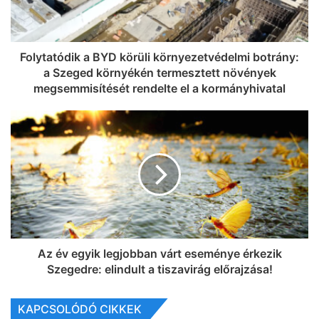
Folytatódik a BYD körüli környezetvédelmi botrány:
a Szeged környékén termesztett növények
megsemmisítését rendelte el a kormányhivatal
Az év egyik legjobban várt eseménye érkezik
Szegedre: elindult a tiszavirág előrajzása!
KAPCSOLÓDÓ CIKKEK