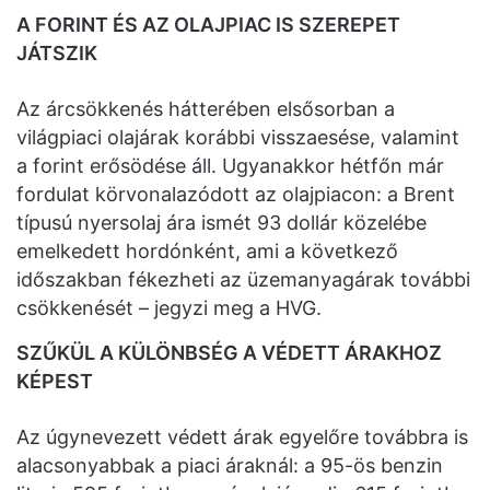
A FORINT ÉS AZ OLAJPIAC IS SZEREPET
JÁTSZIK
Az árcsökkenés hátterében elsősorban a
világpiaci olajárak korábbi visszaesése, valamint
a forint erősödése áll. Ugyanakkor hétfőn már
fordulat körvonalazódott az olajpiacon: a Brent
típusú nyersolaj ára ismét 93 dollár közelébe
emelkedett hordónként, ami a következő
időszakban fékezheti az üzemanyagárak további
csökkenését – jegyzi meg a HVG.
SZŰKÜL A KÜLÖNBSÉG A VÉDETT ÁRAKHOZ
KÉPEST
Az úgynevezett védett árak egyelőre továbbra is
alacsonyabbak a piaci áraknál: a 95-ös benzin