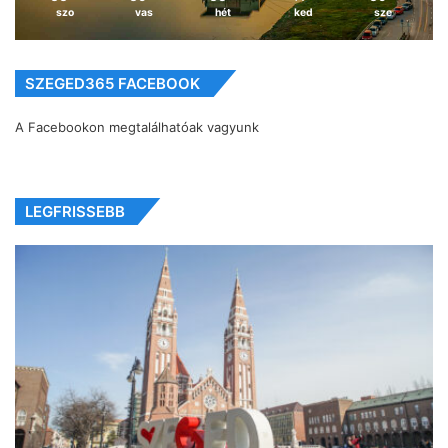
szo
vas
hét
ked
sze
SZEGED365 FACEBOOK
A Facebookon megtalálhatóak vagyunk
LEGFRISSEBB