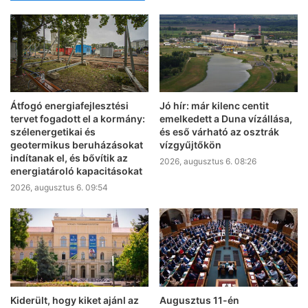
Átfogó energiafejlesztési
Jó hír: már kilenc centit
tervet fogadott el a kormány:
emelkedett a Duna vízállása,
szélenergetikai és
és eső várható az osztrák
geotermikus beruházásokat
vízgyűjtőkön
indítanak el, és bővítik az
2026, augusztus 6. 08:26
energiatároló kapacitásokat
2026, augusztus 6. 09:54
Kiderült, hogy kiket ajánl az
Augusztus 11-én