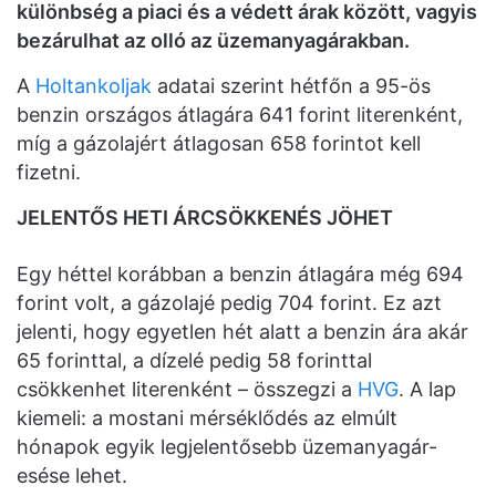
különbség a piaci és a védett árak között, vagyis
bezárulhat az olló az üzemanyagárakban.
A
Holtankoljak
adatai szerint hétfőn a 95-ös
benzin országos átlagára 641 forint literenként,
míg a gázolajért átlagosan 658 forintot kell
fizetni.
JELENTŐS HETI ÁRCSÖKKENÉS JÖHET
Egy héttel korábban a benzin átlagára még 694
forint volt, a gázolajé pedig 704 forint. Ez azt
jelenti, hogy egyetlen hét alatt a benzin ára akár
65 forinttal, a dízelé pedig 58 forinttal
csökkenhet literenként – összegzi a
HVG
. A lap
kiemeli: a mostani mérséklődés az elmúlt
hónapok egyik legjelentősebb üzemanyagár-
esése lehet.