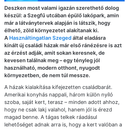
Deszken most valami igazán szerethető dolog
készül: a Szegfű utcában épülő lakópark, amin
már a látványtervek alapján is látszik, hogy
élhető, zöld környezetet alakítanak ki.
A
Használtingatlan Szeged
által eladásra
kínált új családi házak már első ránézésre is azt
az érzést adják, amit sokan keresnek, de
kevesen találnak meg – egy tényleg jól
használható, modern otthont, nyugodt
környezetben, de nem túl messze.
A házak kialakítása kifejezetten családbarát.
Amerikai konyhás nappali, három külön nyíló
szoba, saját kert, terasz – minden adott ahhoz,
hogy ne csak lakj valahol, hanem jól is érezd
magad benne. A tágas telkek ráadásul
lehetőséget adnak arra is, hogy a kert valóban a