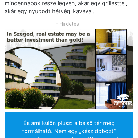
mindennapok része legyen, akár egy grillesttel,
akár egy nyugodt hétvégi kávéval.
- Hirdetés -
És ami külön plusz: a belső tér még
formálható. Nem egy „kész dobozt”