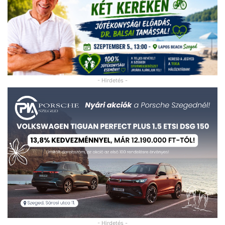
- Hirdetés -
- Hirdetés -