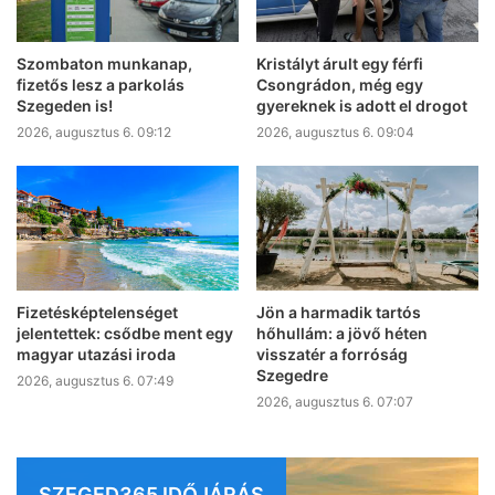
Szombaton munkanap,
Kristályt árult egy férfi
fizetős lesz a parkolás
Csongrádon, még egy
Szegeden is!
gyereknek is adott el drogot
2026, augusztus 6. 09:12
2026, augusztus 6. 09:04
Fizetésképtelenséget
Jön a harmadik tartós
jelentettek: csődbe ment egy
hőhullám: a jövő héten
magyar utazási iroda
visszatér a forróság
Szegedre
2026, augusztus 6. 07:49
2026, augusztus 6. 07:07
SZEGED365 IDŐJÁRÁS