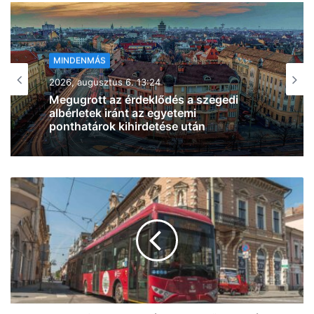
MINDENMÁS
2026, augusztus 6. 12:47
Figyelem, autósok! Javítási munkálatok
miatt forgalomkorlátozás lesz az Algyői
Tisza-hídon