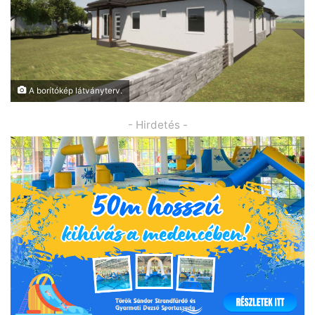
A borítókép látványterv.
- Hirdetés -