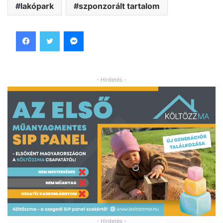
lakópark
szponzorált tartalom
Facebook
Twitter
Messenger
- Hirdetés -
- Hirdetés -