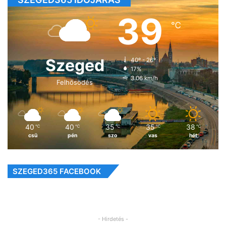
39
℃
Szeged
40º - 26º
17%
3.06 km/h
Felhősödés
40
40
35
35
38
℃
℃
℃
℃
℃
csü
pén
szo
vas
hét
SZEGED365 FACEBOOK
- Hirdetés -