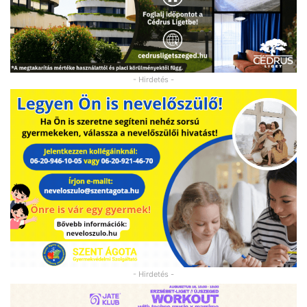
- Hirdetés -
- Hirdetés -