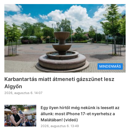
MINDENMÁS
Karbantartás miatt átmeneti gázszünet lesz
Algyőn
2026, augusztus 6. 14:07
Egy ilyen hírtől még nekünk is leesett az
állunk: most iPhone 17-et nyerhetsz a
Malátában! (videó)
2026, augusztus 6. 13:49