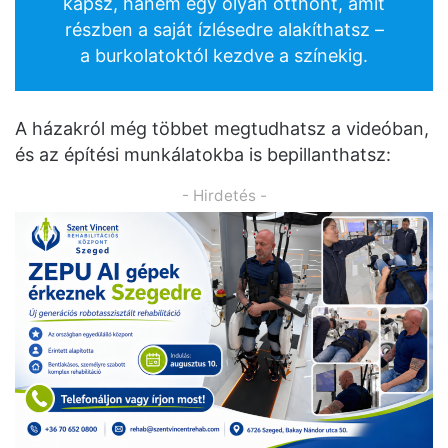
kapsz, hanem egy olyan otthont, amit
részben a saját ízlésedre alakíthatsz –
a burkolatoktól kezdve a színekig.
A házakról még többet megtudhatsz a videóban,
és az építési munkálatokba is bepillanthatsz:
- Hirdetés -