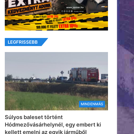
LEGFRISSEBB
MINDENMÁS
Súlyos baleset történt
Hódmezővásárhelynél, egy embert ki
kellett emelni az egyik járműből