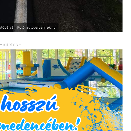
autópályán. Fotó: autopalyahirek.hu
 Hirdetés -