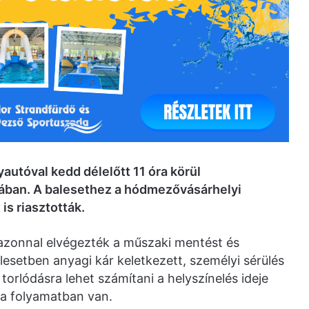
utóval kedd délelőtt 11 óra körül
ban. A balesethez a hódmezővásárhelyi
is riasztották.
 azonnal elvégezték a műszaki mentést és
esetben anyagi kár keletkezett, személyi sérülés
orlódásra lehet számítani a helyszínelés ideje
sa folyamatban van.