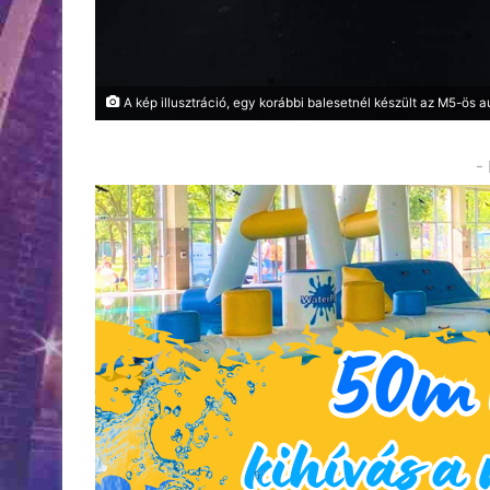
A kép illusztráció, egy korábbi balesetnél készült az M5-ös 
-