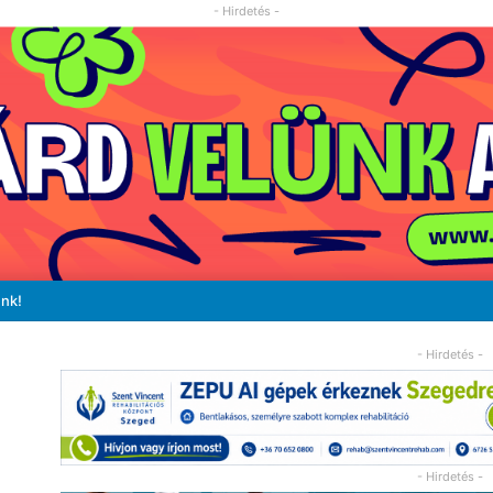
- Hirdetés -
unk!
- Hirdetés -
- Hirdetés -