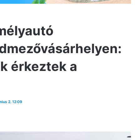
mélyautó
ódmezővásárhelyen:
k érkeztek a
nius 2. 12:09