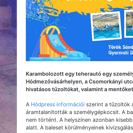
Karambolozott egy teherautó egy személya
Hódmezővásárhelyen, a Csomorkányi utcá
hivatásos tűzoltókat, valamint a mentőket 
A
Hódpress információi
szerint a tűzoltók
áramtalanították a személygépkocsit. A bal
nem történt. A helyszínen azonban kisebb t
alatt. A baleset körülményeinek kivizsgálá