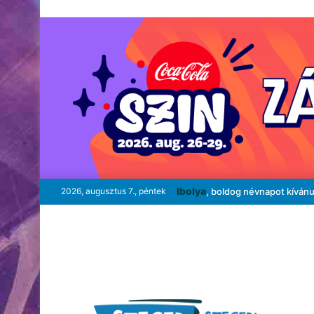
Ibolya
2026, augusztus 7., péntek
, boldog névnapot kíván