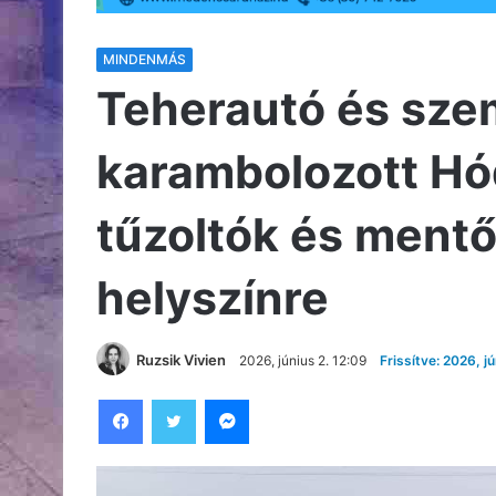
MINDENMÁS
Teherautó és sze
karambolozott H
tűzoltók és mentő
helyszínre
Ruzsik Vivien
2026, június 2. 12:09
Frissítve: 2026, jú
Facebook
Twitter
Messenger