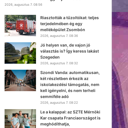
2026, augusztus 7. 08:56
Riasztották a tűzoltókat: teljes
terjedelmében ég egy
melléképület Zsombón
2026, augusztus 7. 08:36
Jó helyen van, de vajon jó
választás is? Így keress lakást
Szegeden
2026, augusztus 7. 08:32
Szondi Vanda: automatikusan,
két részletben érkezik az
iskolakezdési támogatás, nem
kell igényelni, és nem terheli
semmiféle adó
2026, augusztus 7. 08:22
Le a kalappal: az SZTE Mérnöki
Kar csapata Franciaországot is
meghódíthatja,