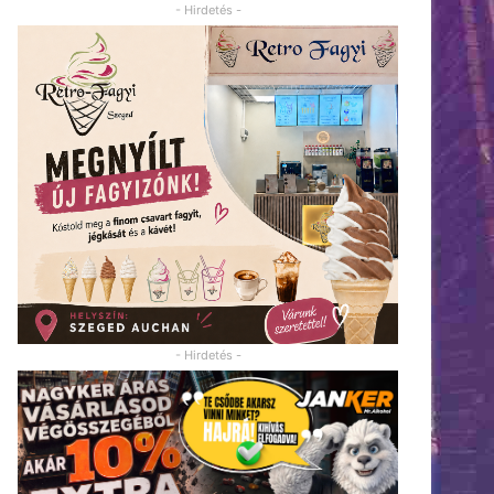
- Hirdetés -
- Hirdetés -