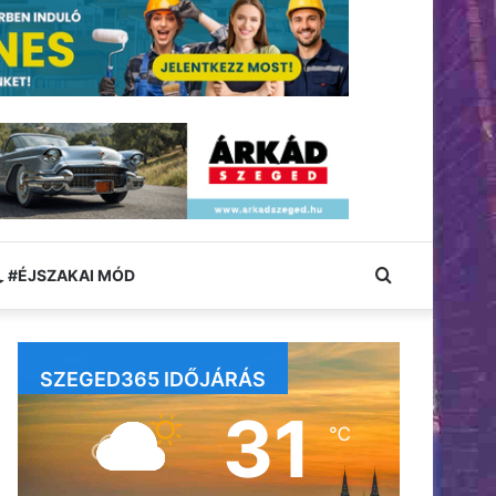
Keresés:
#ÉJSZAKAI MÓD
SZEGED365 IDŐJÁRÁS
31
℃