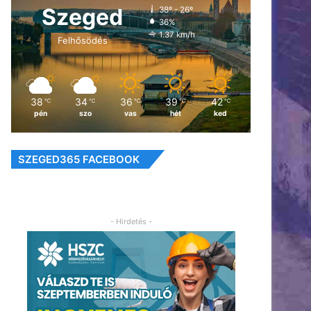
Szeged
38º - 26º
36%
1.37 km/h
Felhősödés
38
34
36
39
42
℃
℃
℃
℃
℃
pén
szo
vas
hét
ked
SZEGED365 FACEBOOK
- Hirdetés -