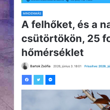
MINDENMÁS
A felhőket, és a n
csütörtökön, 25 fo
hőmérséklet
Bartok Zsófia
2026, június 3. 18:01
Frissítve: 2026, j
Facebook
Twitter
Messenger