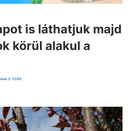
apot is láthatjuk majd
k körül alakul a
únius 3. 12:00