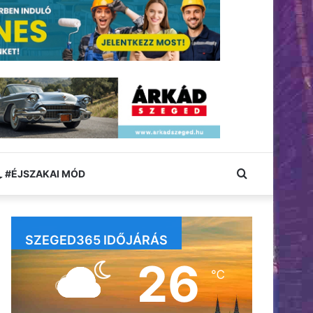
Keresés:
#ÉJSZAKAI MÓD
SZEGED365 IDŐJÁRÁS
26
℃