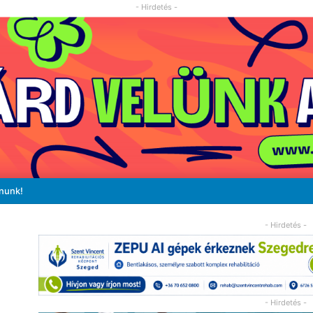
- Hirdetés -
ánunk!
- Hirdetés -
- Hirdetés -