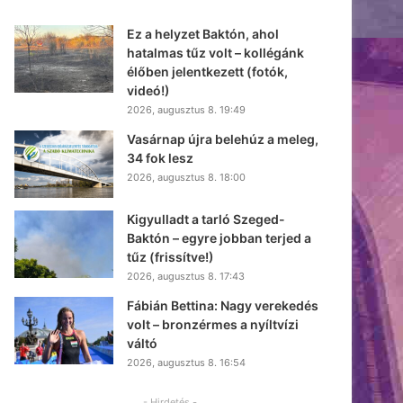
Ez a helyzet Baktón, ahol
hatalmas tűz volt – kollégánk
élőben jelentkezett (fotók,
videó!)
2026, augusztus 8. 19:49
Vasárnap újra belehúz a meleg,
34 fok lesz
2026, augusztus 8. 18:00
Kigyulladt a tarló Szeged-
Baktón – egyre jobban terjed a
tűz (frissítve!)
2026, augusztus 8. 17:43
Fábián Bettina: Nagy verekedés
volt – bronzérmes a nyíltvízi
váltó
2026, augusztus 8. 16:54
- Hirdetés -