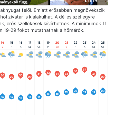
zaknyugat felől. Emiatt erősebben megnövekszik
l zivatar is kialakulhat. A délies szél egyre
énk, erős széllökések kísérhetnek. A minimumok 11
en 19-29 fokot mutathatnak a hőmérők.