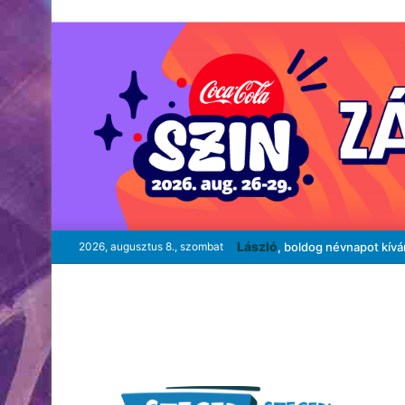
László
2026, augusztus 8., szombat
, boldog névnapot kív