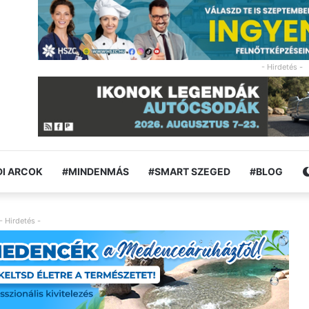
- Hirdetés -
I ARCOK
#MINDENMÁS
#SMART SZEGED
#BLOG
- Hirdetés -