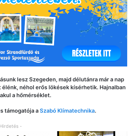
ásunk lesz Szegeden, majd délutánra már a nap
t élénk, néhol erős lökések kísérhetik. Hajnalban
lakul a hőmérséklet.
és támogatója a
Szabó Klímatechnika
.
 Hirdetés -