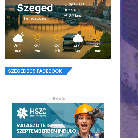
Szeged
26º - 25º
32%
3.7 km/h
Felhősödés
26
35
38
40
34
℃
℃
℃
℃
℃
szo
vas
hét
ked
sze
SZEGED365 FACEBOOK
- Hirdetés -