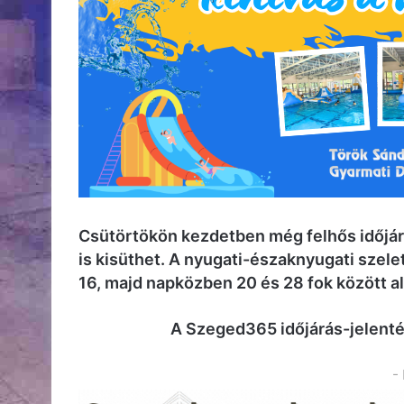
Csütörtökön kezdetben még felhős időjár
is kisüthet. A nyugati-északnyugati szele
16, majd napközben 20 és 28 fok között a
A Szeged365 időjárás-jelent
-