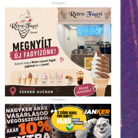
- Hirdetés -
- Hirdetés -