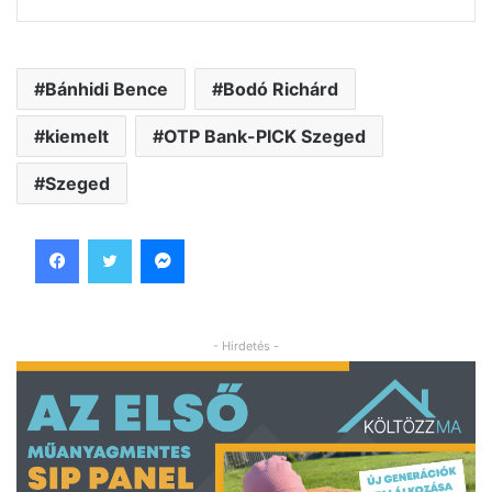
Bánhidi Bence
Bodó Richárd
kiemelt
OTP Bank-PICK Szeged
Szeged
Facebook
Twitter
Messenger
- Hirdetés -