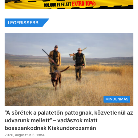
LEGFRISSEBB
MINDENMÁS
“A sörétek a palatetőn pattognak, közvetlenül az
udvarunk mellett” – vadászok miatt
bosszankodnak Kiskundorozsmán
2026, augusztus 6. 19:50