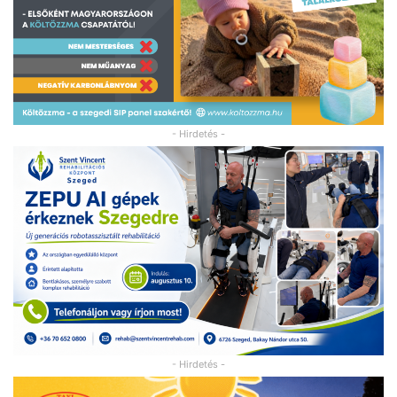
- Hirdetés -
- Hirdetés -