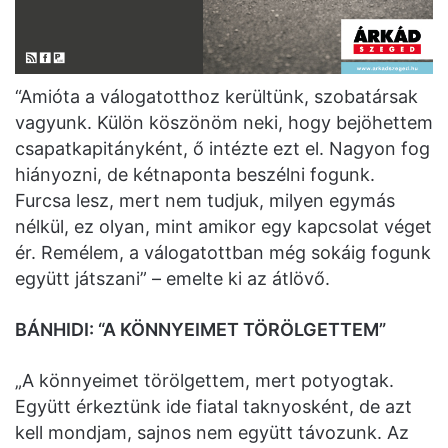
“Amióta a válogatotthoz kerültünk, szobatársak
vagyunk. Külön köszönöm neki, hogy bejöhettem
csapatkapitányként, ő intézte ezt el. Nagyon fog
hiányozni, de kétnaponta beszélni fogunk.
Furcsa lesz, mert nem tudjuk, milyen egymás
nélkül, ez olyan, mint amikor egy kapcsolat véget
ér. Remélem, a válogatottban még sokáig fogunk
együtt játszani” – emelte ki az átlövő.
BÁNHIDI: “A KÖNNYEIMET TÖRÖLGETTEM”
„A könnyeimet törölgettem, mert potyogtak.
Együtt érkeztünk ide fiatal taknyosként, de azt
kell mondjam, sajnos nem együtt távozunk. Az