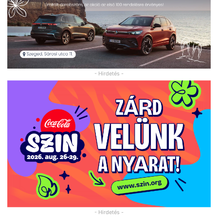
- Hirdetés -
- Hirdetés -