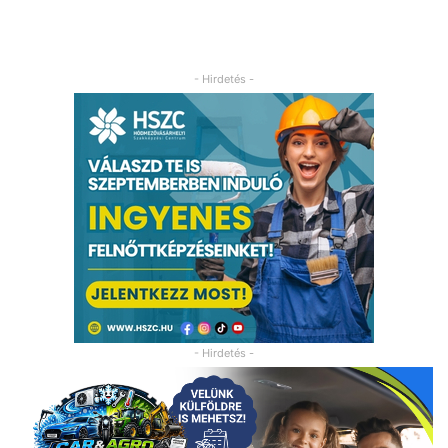
- Hirdetés -
- Hirdetés -