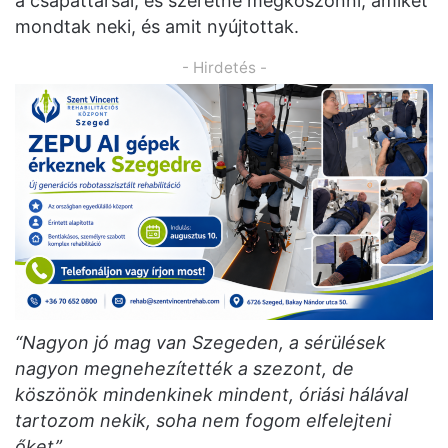
a csapattársai, és szeretné megköszönni, amiket
mondtak neki, és amit nyújtottak.
- Hirdetés -
“Nagyon jó mag van Szegeden, a sérülések
nagyon megnehezítették a szezont, de
köszönök mindenkinek mindent, óriási hálával
tartozom nekik, soha nem fogom elfelejteni
őket”