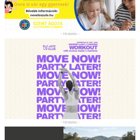
- Hirdetés -
- Hirdetés -