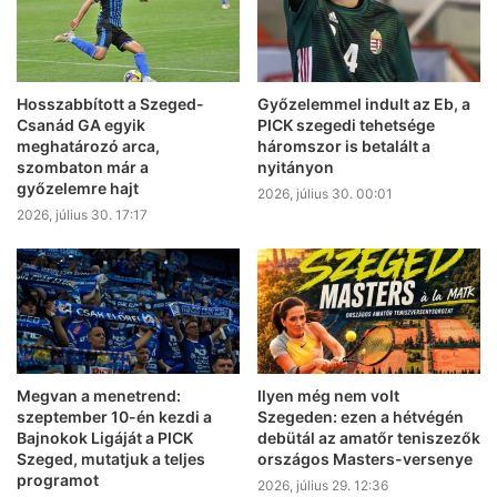
Hosszabbított a Szeged-
Győzelemmel indult az Eb, a
Csanád GA egyik
PICK szegedi tehetsége
meghatározó arca,
háromszor is betalált a
szombaton már a
nyitányon
győzelemre hajt
2026, július 30. 00:01
2026, július 30. 17:17
Megvan a menetrend:
Ilyen még nem volt
szeptember 10-én kezdi a
Szegeden: ezen a hétvégén
Bajnokok Ligáját a PICK
debütál az amatőr teniszezők
Szeged, mutatjuk a teljes
országos Masters-versenye
programot
2026, július 29. 12:36