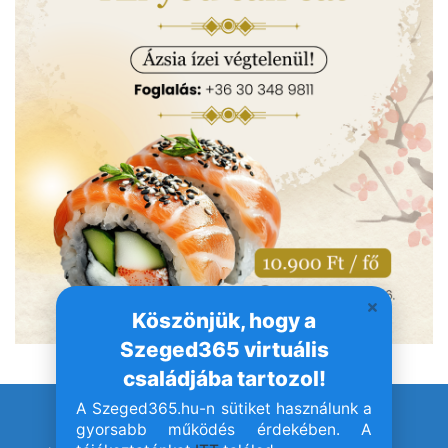
Köszönjük, hogy a
Szeged365 virtuális
családjába tartozol!
A Szeged365.hu-n sütiket használunk a
© Szeged365.hu I Minden jog fenntartva!
gyorsabb működés érdekében. A