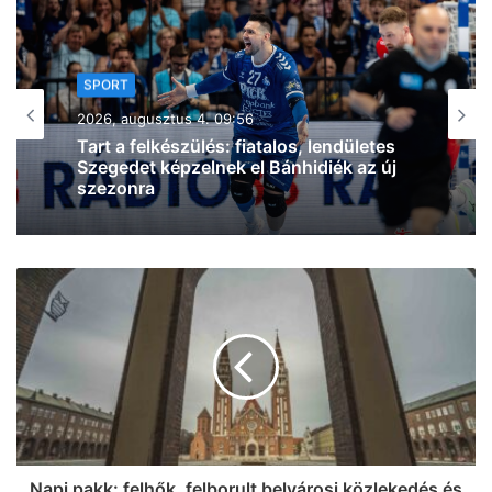
SPORT
2026, augusztus 3. 20:16
Szegedi küzdősport-szenzáció: a
világelső BKFC-ben debütál a Sárközi
MMA Team magyar bajnok nagyágyúja
Napi pakk: felhők, felborult belvárosi közlekedés és