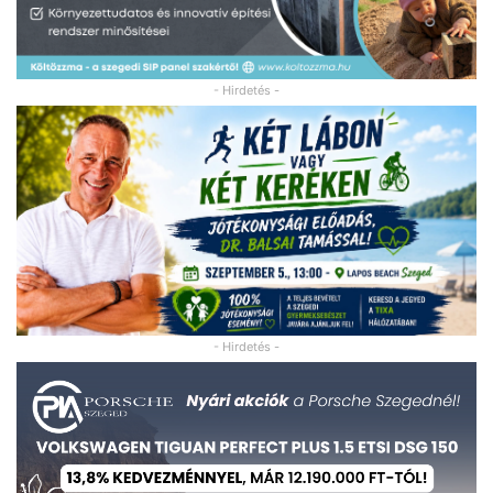
- Hirdetés -
- Hirdetés -