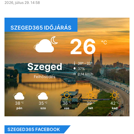
2026, július 29. 14:58
SZEGED365 IDŐJÁRÁS
26
℃
Szeged
38º - 23º
37%
2.14 km/h
Felhősödés
38
35
36
39
42
℃
℃
℃
℃
℃
pén
szo
vas
hét
ked
SZEGED365 FACEBOOK