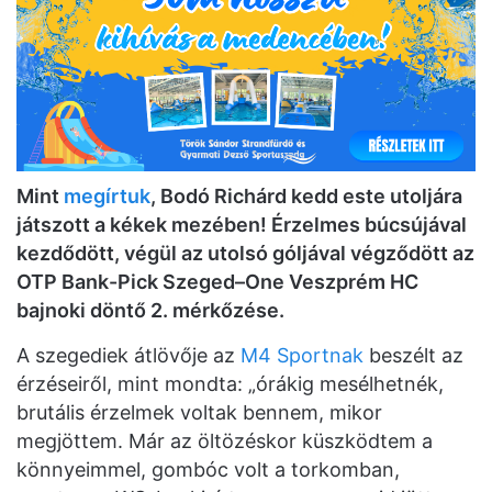
Mint
megírtuk
, Bodó Richárd kedd este utoljára
játszott a kékek mezében! Érzelmes búcsújával
kezdődött, végül az utolsó góljával végződött az
OTP Bank-Pick Szeged–One Veszprém HC
bajnoki döntő 2. mérkőzése.
A szegediek átlövője az
M4 Sportnak
beszélt az
érzéseiről, mint mondta: „órákig mesélhetnék,
brutális érzelmek voltak bennem, mikor
megjöttem. Már az öltözéskor küszködtem a
könnyeimmel, gombóc volt a torkomban,