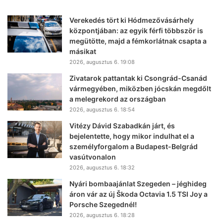
Verekedés tört ki Hódmezővásárhely
központjában: az egyik férfi többször is
megütötte, majd a fémkorlátnak csapta a
másikat
2026, augusztus 6. 19:08
Zivatarok pattantak ki Csongrád-Csanád
vármegyében, miközben jócskán megdőlt
a melegrekord az országban
2026, augusztus 6. 18:54
Vitézy Dávid Szabadkán járt, és
bejelentette, hogy mikor indulhat el a
személyforgalom a Budapest-Belgrád
vasútvonalon
2026, augusztus 6. 18:32
Nyári bombaajánlat Szegeden – jéghideg
áron vár az új Škoda Octavia 1.5 TSI Joy a
Porsche Szegednél!
2026, augusztus 6. 18:28