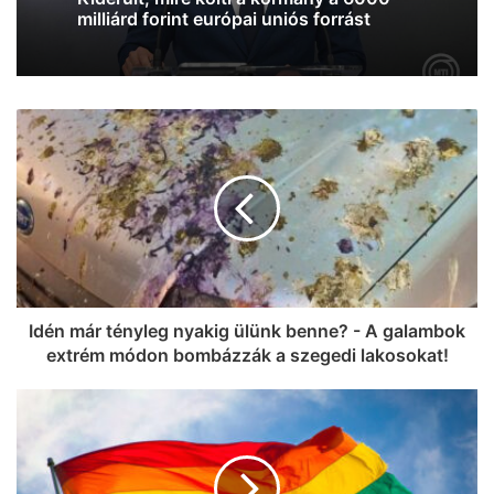
trombitafesztiválon, sörözött és
csevapot kóstolt
Idén már tényleg nyakig ülünk benne? - A galambok
extrém módon bombázzák a szegedi lakosokat!