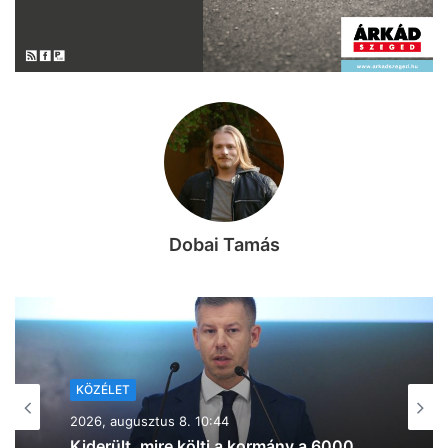
Dobai Tamás
KÖZÉLET
2026, augusztus 7. 19:39
Lazul a volt miniszterelnök: Orbán
Viktor felbukkant a szerbiai