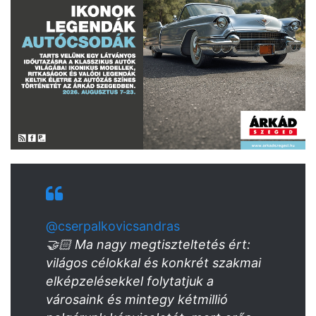
@cserpalkovicsandras
🤝🏻 Ma nagy megtiszteltetés ért:
világos célokkal és konkrét szakmai
elképzelésekkel folytatjuk a
városaink és mintegy kétmillió