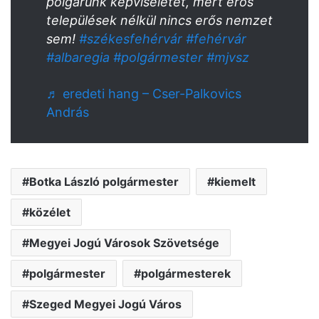
polgárunk képviseletét, mert erős
települések nélkül nincs erős nemzet
sem!
#székesfehérvár
#fehérvár
#albaregia
#polgármester
#mjvsz
♬ eredeti hang – Cser-Palkovics
András
Botka László polgármester
kiemelt
közélet
Megyei Jogú Városok Szövetsége
polgármester
polgármesterek
Szeged Megyei Jogú Város