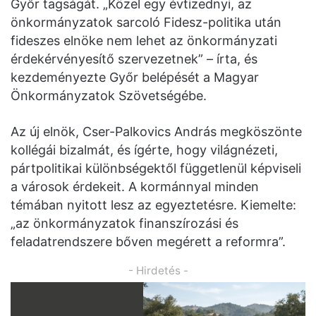
Győr tagságát. „Közel egy évtizednyi, az
önkormányzatok sarcoló Fidesz-politika után
fideszes elnöke nem lehet az önkormányzati
érdekérvényesítő szervezetnek” – írta, és
kezdeményezte Győr belépését a Magyar
Önkormányzatok Szövetségébe.
Az új elnök, Cser-Palkovics András megköszönte
kollégái bizalmát, és ígérte, hogy világnézeti,
pártpolitikai különbségektől függetlenül képviseli
a városok érdekeit. A kormánnyal minden
témában nyitott lesz az egyeztetésre. Kiemelte:
„az önkormányzatok finanszírozási és
feladatrendszere bőven megérett a reformra”.
- Hirdetés -