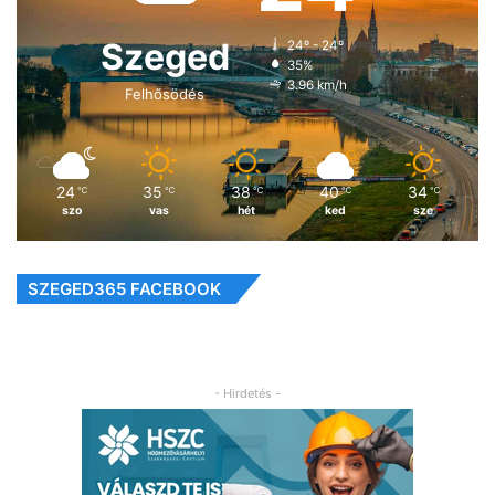
Szeged
24º - 24º
35%
3.96 km/h
Felhősödés
24
35
38
40
34
℃
℃
℃
℃
℃
szo
vas
hét
ked
sze
SZEGED365 FACEBOOK
- Hirdetés -