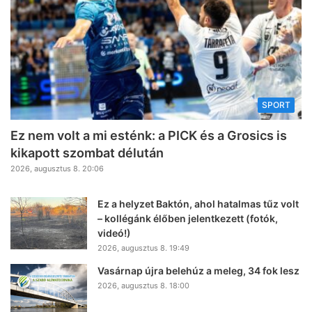
SPORT
Ez nem volt a mi esténk: a PICK és a Grosics is
kikapott szombat délután
2026, augusztus 8. 20:06
Ez a helyzet Baktón, ahol hatalmas tűz volt
– kollégánk élőben jelentkezett (fotók,
videó!)
2026, augusztus 8. 19:49
Vasárnap újra belehúz a meleg, 34 fok lesz
2026, augusztus 8. 18:00