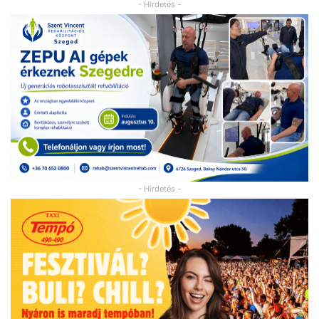
- Hirdetés -
- Hirdetés -