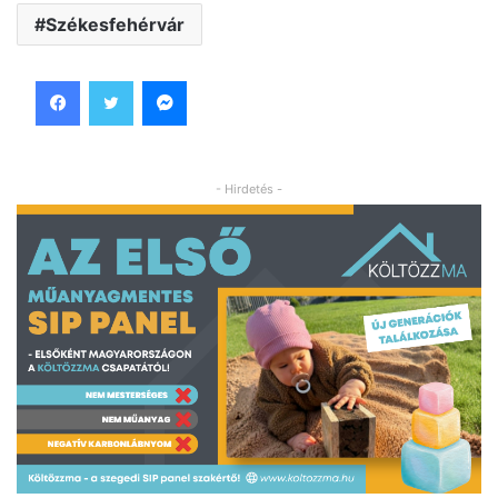
Székesfehérvár
Facebook
Twitter
Messenger
- Hirdetés -