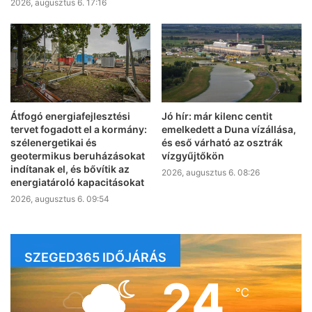
2026, augusztus 6. 17:16
Átfogó energiafejlesztési
Jó hír: már kilenc centit
tervet fogadott el a kormány:
emelkedett a Duna vízállása,
szélenergetikai és
és eső várható az osztrák
geotermikus beruházásokat
vízgyűjtőkön
indítanak el, és bővítik az
2026, augusztus 6. 08:26
energiatároló kapacitásokat
2026, augusztus 6. 09:54
SZEGED365 IDŐJÁRÁS
24
℃