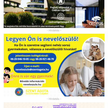
- Hirdetés -
- Hirdetés -