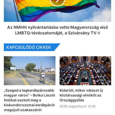
Az NMHH nyilvántartásba vette Magyarország első
LMBTQ-tévécsatornáját, a Szivárvány TV-t
KAPCSOLÓDÓ CIKKEK
„Szeged a legkerékpárosabb
Kiderült, mikor választ új
magyar város” – Botka László
köztársasági elnököt az
fotókat osztott meg a
Országgyűlés
kiskundorozsmai kerékpárút
2026, augusztus 6. 12:28
megújult szakaszáról