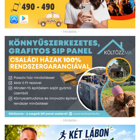
- Hirdetés -
- Hirdetés -