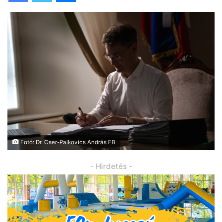
Fotó: Dr. Cser-Palkovics András FB
- Hirdetés -