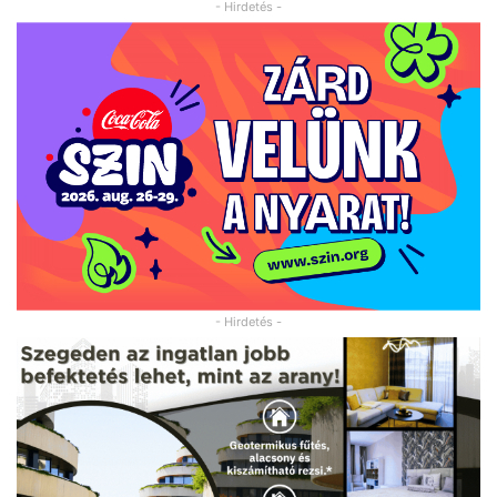
- Hirdetés -
- Hirdetés -