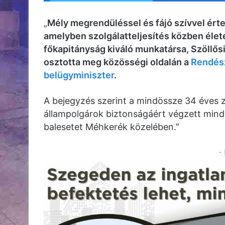
„
Mély megrendüléssel és fájó szívvel érte
amelyben szolgálatteljesítés közben éle
főkapitányság kiváló munkatársa, Szöllős
osztotta meg közösségi oldalán a
Rendész
belügyminiszter
.
A bejegyzés szerint a mindössze 34 éves z
állampolgárok biztonságáért végzett mind
balesetet Méhkerék közelében.”
-