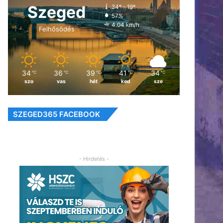
Szeged
34º - 19º
57%
4.04 km/h
Felhősödés
34
36
39
41
34
℃
℃
℃
℃
℃
szo
vas
hét
ked
sze
SZEGED365 FACEBOOK
- Hirdetés -