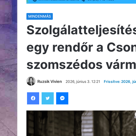
MINDENMÁS
Szolgálatteljesít
egy rendőr a Cso
szomszédos vár
Ruzsik Vivien
2026, június 3. 12:21
Frissítve: 2026, jú
Facebook
Twitter
Messenger