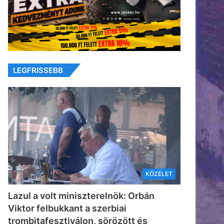
LEGFRISSEBB
KÖZÉLET
Lazul a volt miniszterelnök: Orbán
Viktor felbukkant a szerbiai
trombitafesztiválon, sörözött és