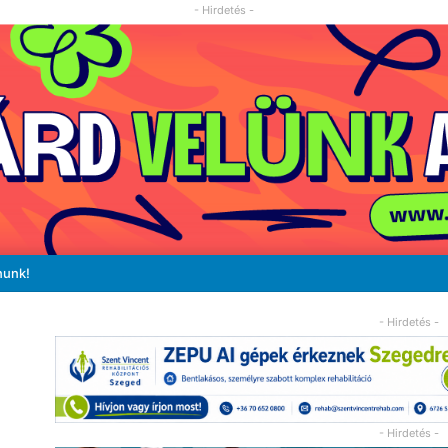
- Hirdetés -
nunk!
- Hirdetés -
- Hirdetés -