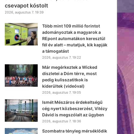
csevapot kóstolt
2026, augusztus 7. 19:39
Több mint 109 millió forintot
adományoztak a magyarok a
REpont automatákon keresztül
fél év alatt – mutatjuk, kik kapják
a támogatást
2026, augusztus 7. 19:22
Már megérkeztek a Wicked
díszletei a Dóm térre, most
pedig kulisszatitkok is
kiderültek (videóval)
2026, augusztus 7. 19:05
Ismét Mészáros érdekeltségű
cég nyert közbeszerzést, Vitézy
Dávid is megszólalt az ügyben
2026, augusztus 7. 18:36
Szombatra tényleg mérséklődik