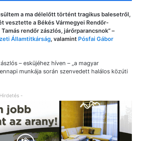
sültem a ma délelőtt történt tragikus balesetről,
tét vesztette a Békés Vármegyei Rendőr-
i Tamás rendőr zászlós, járőrparancsnok” –
eti Államtitkárság
, valamint
Pósfai Gábor
ászlós – esküjéhez híven – „a magyar
ennapi munkája során szenvedett halálos közúti
 Hirdetés -