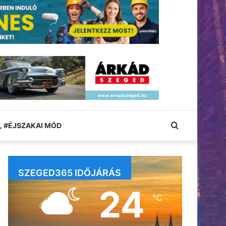
Keresés:
#ÉJSZAKAI MÓD
SZEGED365 IDŐJÁRÁS
24
℃