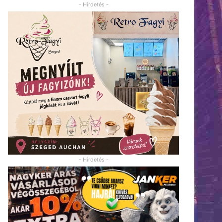
- Hirdetés -
- Hirdetés -