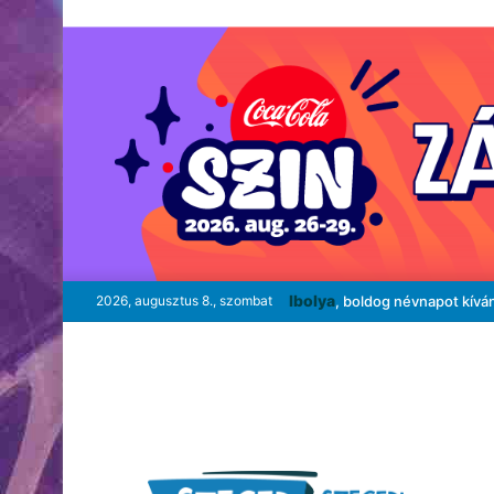
Ibolya
2026, augusztus 8., szombat
, boldog névnapot kívá