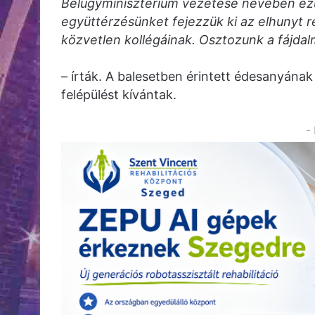
Belügyminisztérium vezetése nevében ezú
együttérzésünket fejezzük ki az elhunyt 
közvetlen kollégáinak. Osztozunk a fájda
– írták. A balesetben érintett édesanyának
felépülést kívántak.
-