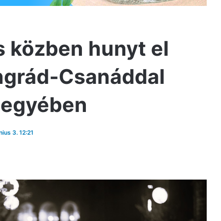
és közben hunyt el
ngrád-Csanáddal
megyében
nius 3. 12:21