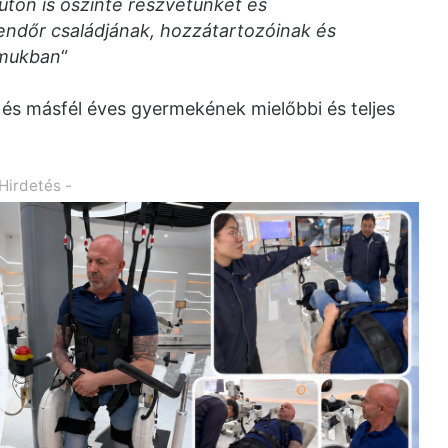
ton is őszinte részvétünket és
rendőr családjának, hozzátartozóinak és
lmukban
“
 és másfél éves gyermekének mielőbbi és teljes
 Hirdetés -