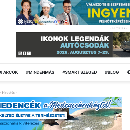
- Hirdetés -
I ARCOK
#MINDENMÁS
#SMART SZEGED
#BLOG
- Hirdetés -