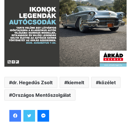
dr. Hegedűs Zsolt
kiemelt
közélet
Országos Mentőszolgálat
Facebook
Twitter
Messenger