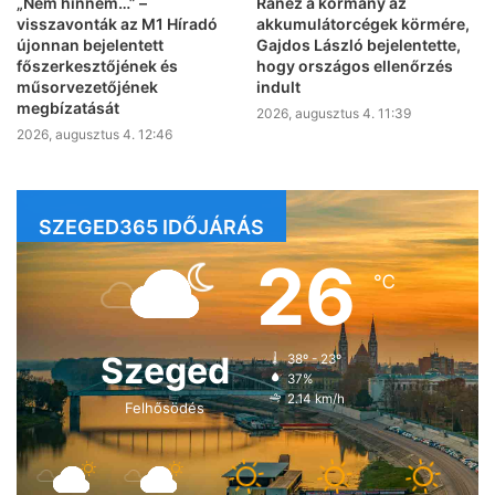
„Nem hinném…” –
Ránéz a kormány az
visszavonták az M1 Híradó
akkumulátorcégek körmére,
újonnan bejelentett
Gajdos László bejelentette,
főszerkesztőjének és
hogy országos ellenőrzés
műsorvezetőjének
indult
megbízatását
2026, augusztus 4. 11:39
2026, augusztus 4. 12:46
SZEGED365 IDŐJÁRÁS
26
℃
Szeged
38º - 23º
37%
2.14 km/h
Felhősödés