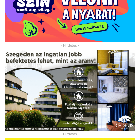
- Hirdetés -
- Hirdetés -