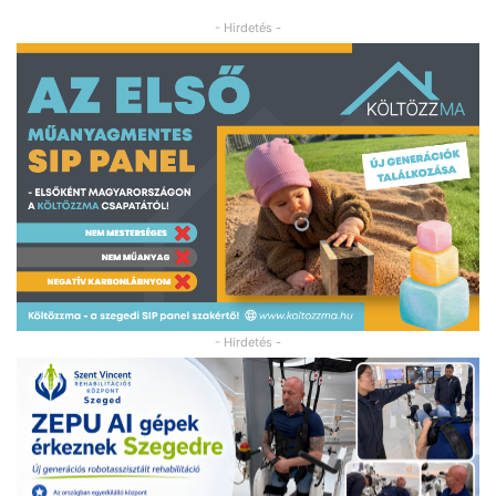
- Hirdetés -
- Hirdetés -