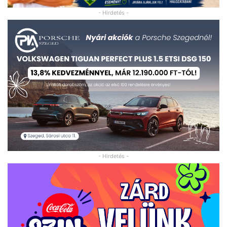
- Hirdetés -
- Hirdetés -