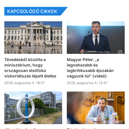
KAPCSOLÓDÓ CIKKEK
Tévedésből közölte a
Magyar Péter: „a
minisztérium, hogy
legnehezebb és
országosan elsőfokú
legkritikusabb éjszakán
vízkorlátozás lépett életbe
vagyunk túl” (videó)
2026, augusztus 4. 18:27
2026, augusztus 4. 13:47