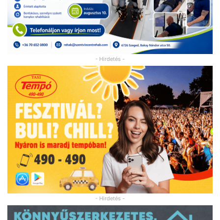
- Hirdetés -
- Hirdetés -