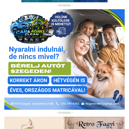
- Hirdetés -
- Hirdetés -