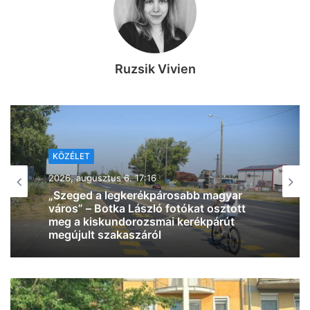
Ruzsik Vivien
KÖZÉLET
2026, augusztus 6. 12:28
Kiderült, mikor választ új köztársasági
elnököt az Országgyűlés