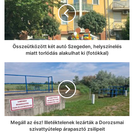
Összeütközött két autó Szegeden, helyszínelés
miatt torlódás alakulhat ki (fotókkal)
Megáll az ész! Illetéktelenek lezárták a Dorozsmai
szivattyútelep árapasztó zsilipeit