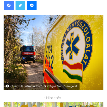
Facebook
Twitter
Messenger
Képünk illusztráció. Fotó: Országos Mentőszolgálat
- Hirdetés -