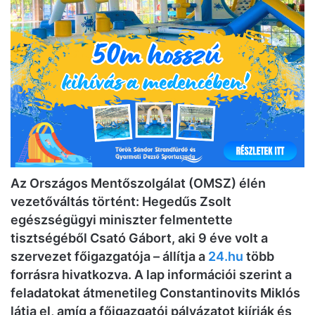
Az Országos Mentőszolgálat (OMSZ) élén
vezetőváltás történt: Hegedűs Zsolt
egészségügyi miniszter felmentette
tisztségéből Csató Gábort, aki 9 éve volt a
szervezet főigazgatója – állítja a
24.hu
több
forrásra hivatkozva. A lap információi szerint a
feladatokat átmenetileg Constantinovits Miklós
látja el, amíg a főigazgatói pályázatot kiírják és