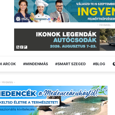
- Hirdetés -
I ARCOK
#MINDENMÁS
#SMART SZEGED
#BLOG
- Hirdetés -