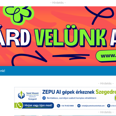
- Hirdetés -
unk!
- Hirdetés -
- Hirdetés -