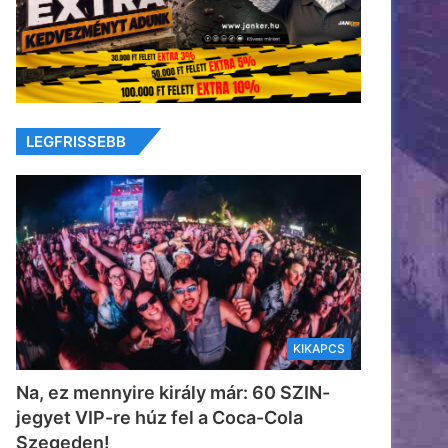
LEGFRISSEBB
KIKAPCS
Na, ez mennyire király már: 60 SZIN-
jegyet VIP-re húz fel a Coca-Cola
Szegeden!