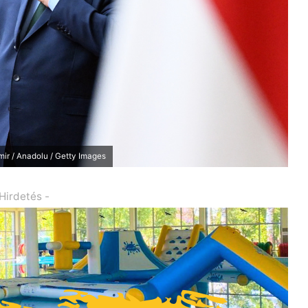
mir / Anadolu / Getty Images
 Hirdetés -