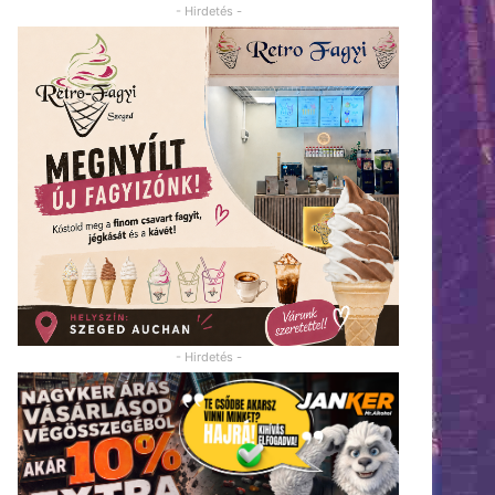
- Hirdetés -
- Hirdetés -