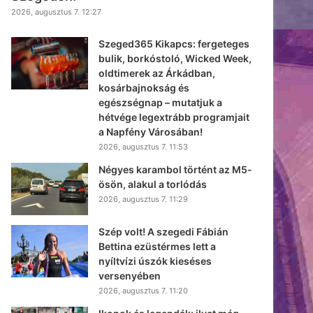
2026, augusztus 7. 12:27
Szeged365 Kikapcs: fergeteges
bulik, borkóstoló, Wicked Week,
oldtimerek az Árkádban,
kosárbajnokság és
egészségnap – mutatjuk a
hétvége legextrább programjait
a Napfény Városában!
2026, augusztus 7. 11:53
Négyes karambol történt az M5-
ösön, alakul a torlódás
2026, augusztus 7. 11:29
Szép volt! A szegedi Fábián
Bettina ezüstérmes lett a
nyíltvízi úszók kieséses
versenyében
2026, augusztus 7. 11:20