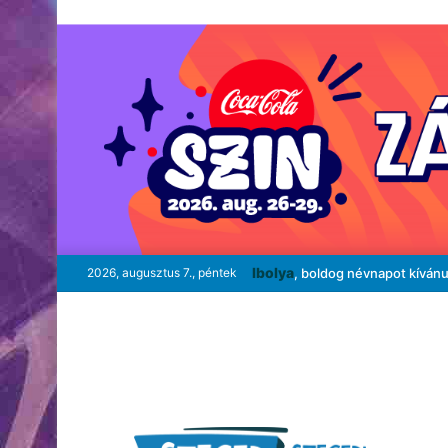
Ibolya
2026, augusztus 7., péntek
, boldog névnapot kíván