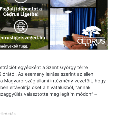
strációt egyébként a Szent György térre
órától. Az esemény leírása szerint az ellen
tta Magyarország állami intézmény vezetőit, hogy
en eltávolítja őket a hivatalukból, “annak
szággyűlés választotta meg legitim módon” –
 Hirdetés -