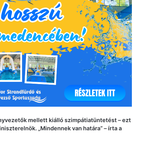
yvezetők mellett kiálló szimpátiatüntetést – ezt
niszterelnök. „Mindennek van határa” – írta a