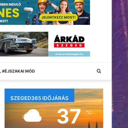
Keresés:
#ÉJSZAKAI MÓD
SZEGED365 IDŐJÁRÁS
37
℃