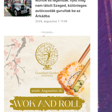
Ikonok és legendák: ilyet még
nem látott Szeged, különleges
autócsodák gurultak be az
Árkádba
2026, augusztus 7. 11:09
- Hirdetés -