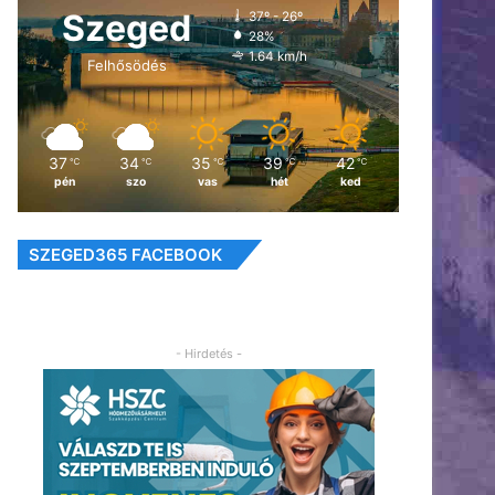
Szeged
37º - 26º
28%
1.64 km/h
Felhősödés
37
34
35
39
42
℃
℃
℃
℃
℃
pén
szo
vas
hét
ked
SZEGED365 FACEBOOK
- Hirdetés -