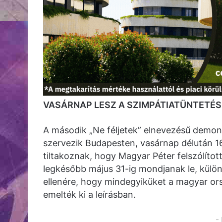
VASÁRNAP LESZ A SZIMPÁTIATÜNTETÉS
A második „Ne féljetek” elnevezésű demon
szervezik Budapesten, vasárnap délután 16 
tiltakoznak, hogy Magyar Péter felszólíto
legkésőbb május 31-ig mondjanak le, különb
ellenére, hogy mindegyiküket a magyar or
emelték ki a leírásban.
-