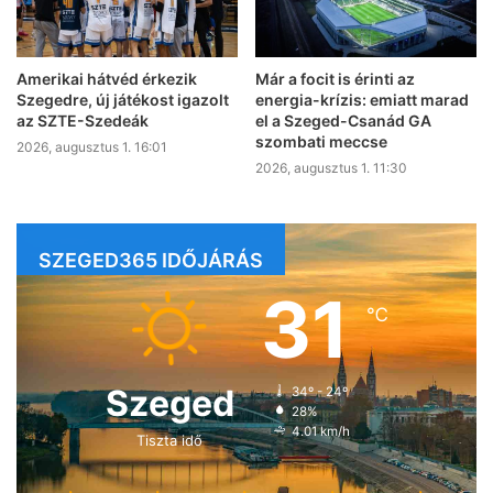
Amerikai hátvéd érkezik
Már a focit is érinti az
Szegedre, új játékost igazolt
energia-krízis: emiatt marad
az SZTE-Szedeák
el a Szeged-Csanád GA
szombati meccse
2026, augusztus 1. 16:01
2026, augusztus 1. 11:30
SZEGED365 IDŐJÁRÁS
31
℃
Szeged
34º - 24º
28%
4.01 km/h
Tiszta idő