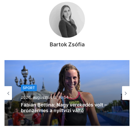
Bartok Zsófia
SPORT
2026, augusztus 8. 15:50
A háromszoros magyar bajnok
VIDEOTON FC – Fehérvár ellen lép
pályára ma délután a Szeged – Csanád
GA