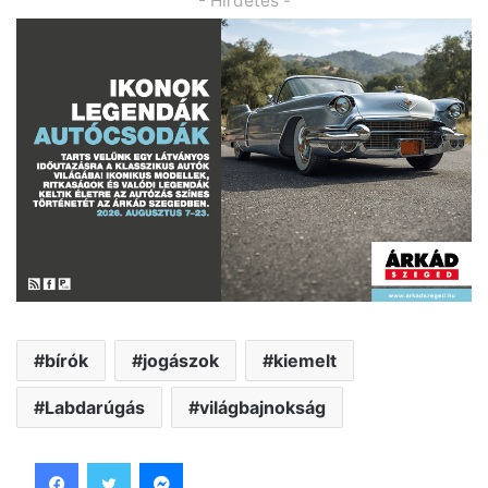
- Hirdetés -
bírók
jogászok
kiemelt
Labdarúgás
világbajnokság
Facebook
Twitter
Messenger