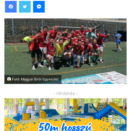
Facebook
Twitter
Messenger
Fotó: Magyar Bírói Egyesület
- Hirdetés -