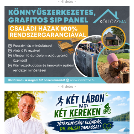
- Hirdetés -
- Hirdetés -