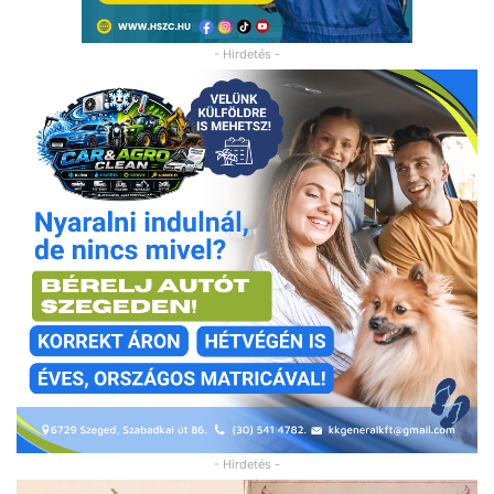
- Hirdetés -
- Hirdetés -