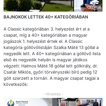
BAJNOKOK LETTEK 40+ KATEGÓRIÁBAN
A Classic kategóriában 3. helyezést ért el a
csapat, míg a 40+ kategóriában a magyar
jogászok 1. helyezést értek el. A Classic
kategória góllövőlistáján Szalka Máté 13 góllal a
negyedik lett. A 40+ kategóriában a góllövő lista
első és negyedik helyén is magyar játékos
végzett: Halmos Máté 18 góllal lett gólkirály, dr.
Csatár Miklós, győri törvényszéki bíró pedig 12
gólt szerzett a tornán. A magyar csapat tagjai a
következők:
- Hirdetés -