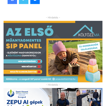
- Hirdetés -
- Hirdetés -