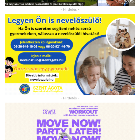
- Hirdetés -
- Hirdetés -