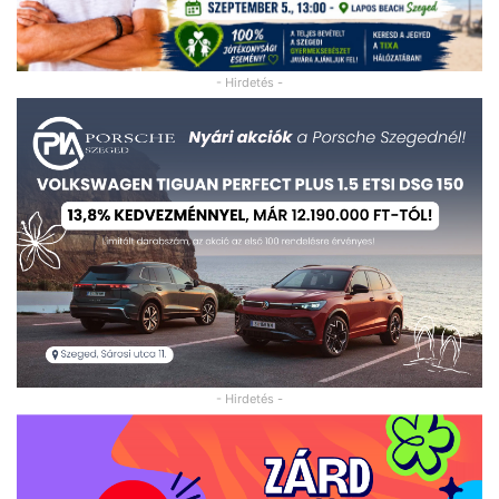
- Hirdetés -
- Hirdetés -