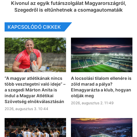
Kivonul az egyik futárszolgálat Magyarországról,
Szegedről is eltűnhetnek a csomagautomatáik
KAPCSOLÓDÓ CIKKEK
“A magyar atlétikának nincs
A locsolási tilalom ellenére is
több vesztegetni való ideje” –
zöld marad a pálya?
a szegedi Márton Anita is
Elmagyarázta a klub, hogyan
indul a Magyar Atlétikai
oldják meg
Szövetség elnökválasztásán
2026, augusztus 2. 11:49
2026, augusztus 3. 10:44