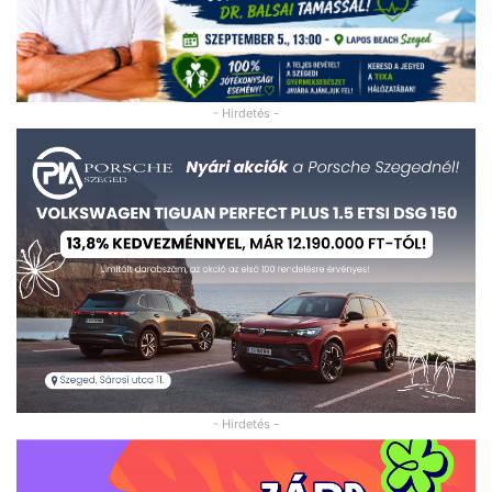
- Hirdetés -
- Hirdetés -