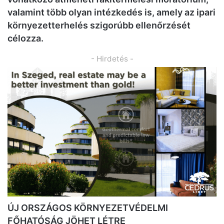
valamint több olyan intézkedés is, amely az ipari
környezetterhelés szigorúbb ellenőrzését
célozza.
- Hirdetés -
ÚJ ORSZÁGOS KÖRNYEZETVÉDELMI
FŐHATÓSÁG JÖHET LÉTRE