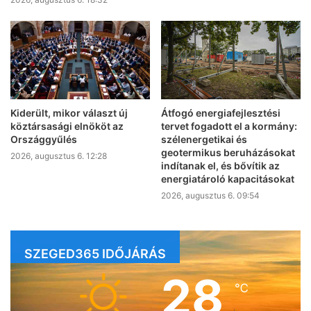
Kiderült, mikor választ új
Átfogó energiafejlesztési
köztársasági elnököt az
tervet fogadott el a kormány:
Országgyűlés
szélenergetikai és
geotermikus beruházásokat
2026, augusztus 6. 12:28
indítanak el, és bővítik az
energiatároló kapacitásokat
2026, augusztus 6. 09:54
SZEGED365 IDŐJÁRÁS
28
℃