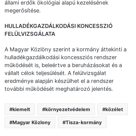
állami erdők ökológiai alapú kezelésének
megerősítése.
HULLADÉKGAZDÁLKODÁSI KONCESSZIÓ
FELÜLVIZSGÁLATA
A Magyar Közlöny szerint a kormány áttekinti a
hulladékgazdálkodási koncessziós rendszer
működését is, beleértve a beruházásokat és a
vállalt célok teljesülését. A felülvizsgálat
eredménye alapján készülhet el a rendszer
további működését meghatározó jelentés.
kiemelt
környezetvédelem
közélet
Magyar Közlony
Tisza-kormány