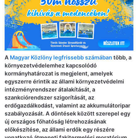
A
Magyar Közlöny legfrissebb számában
több, a
környezetvédelemhez kapcsolódó
kormányhatározat is megjelent, amelyek
egyszerre érintik az állami környezetvédelmi
intézményrendszer átalakítását, a
szankciórendszer szigorítását, az
erdőgazdálkodást, valamint az akkumulátoripar
szabályozását. A döntések között szerepel egy
új országos főhatóság létrehozásának
előkészítése, az állami erdők egy részére
vonatkozó átmeneti fakitermelési moratórium,