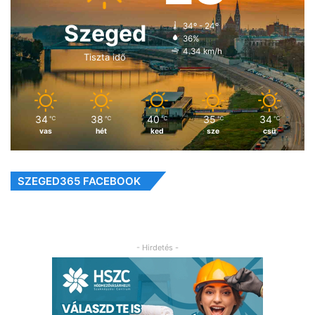
Szeged
34º - 24º
36%
4.34 km/h
Tiszta idő
34
38
40
35
34
℃
℃
℃
℃
℃
vas
hét
ked
sze
csü
SZEGED365 FACEBOOK
- Hirdetés -