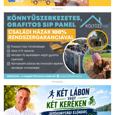
- Hirdetés -
- Hirdetés -