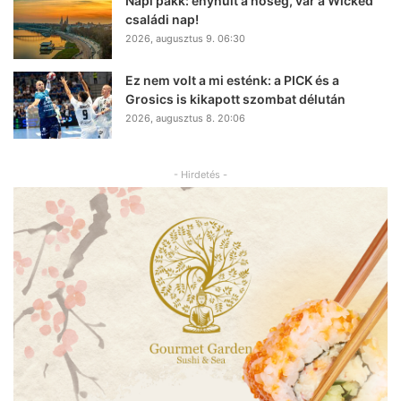
Napi pakk: enyhült a hőség, vár a Wicked
családi nap!
2026, augusztus 9. 06:30
Ez nem volt a mi esténk: a PICK és a
Grosics is kikapott szombat délután
2026, augusztus 8. 20:06
- Hirdetés -