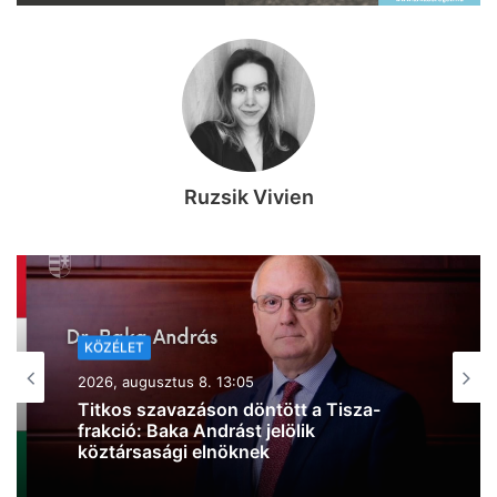
Ruzsik Vivien
KÖZÉLET
2026, augusztus 8. 10:44
Kiderült, mire költi a kormány a 6000
milliárd forint európai uniós forrást