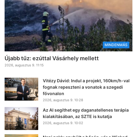
MINDENMÁS
Újabb tűz: ezúttal Vásárhely mellett
2026, augusztus 9. 11:15
Vitézy Dávid: Indul a projekt, 160km/h-val
fognak repeszteni a vonatok a szegedi
fővonalon
2026, augusztus 9. 10:28
Az AI segíthet egy daganatellenes terápia
kialakításában, az SZTE is kutatja
2026, augusztus 9. 10:02