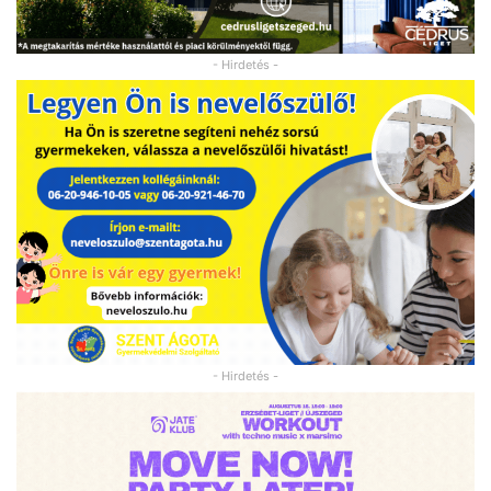
- Hirdetés -
- Hirdetés -