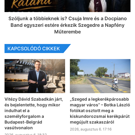
Szóljunk a többieknek is? Csuja Imre és a Docpiano
Band egyszeri estére érkezik Szegedre a Napfény
Műterembe
KAPCSOLÓDÓ CIKKEK
Vitézy Dávid Szabadkán járt,
„Szeged a legkerékpárosabb
és bejelentette, hogy mikor
magyar város” – Botka László
indulhat el a
fotókat osztott meg a
személyforgalom a
kiskundorozsmai kerékpárút
Budapest-Belgrád
megújult szakaszáról
vasútvonalon
2026, augusztus 6. 17:16
2026, augusztus 6. 18:32