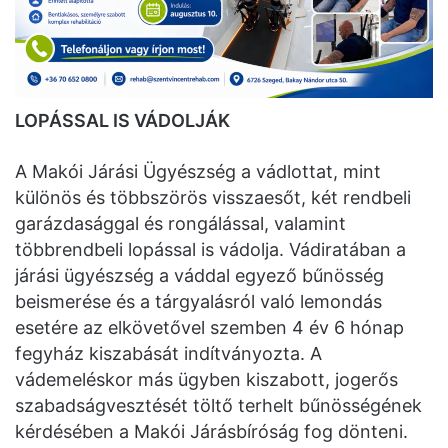
LOPÁSSAL IS VÁDOLJÁK
A Makói Járási Ügyészség a vádlottat, mint
különös és többszörös visszaesőt, két rendbeli
garázdasággal és rongálással, valamint
többrendbeli lopással is vádolja. Vádiratában a
járási ügyészség a váddal egyező bűnösség
beismerése és a tárgyalásról való lemondás
esetére az elkövetővel szemben 4 év 6 hónap
fegyház kiszabását indítványozta. A
vádemeléskor más ügyben kiszabott, jogerős
szabadságvesztését töltő terhelt bűnösségének
kérdésében a Makói Járásbíróság fog dönteni.