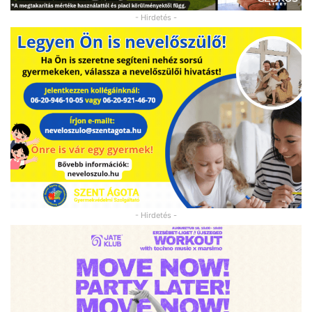
- Hirdetés -
- Hirdetés -