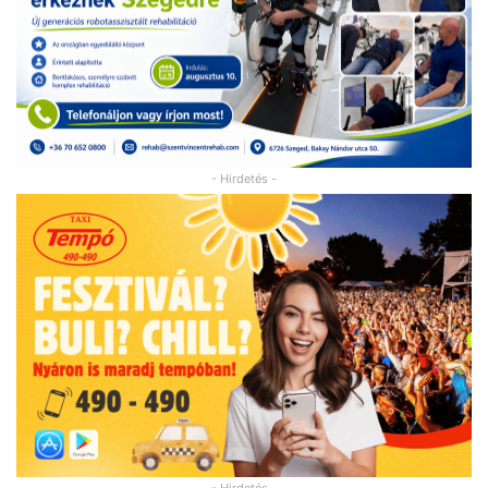
- Hirdetés -
- Hirdetés -