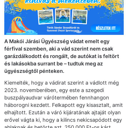
A Makói Járási Ügyészség vádat emelt egy
férfival szemben, aki a vád szerint nem csak
garázdálkodott és rongált, de autókat is feltört
és lakásokba surrant be – tudtuk meg az
ügyészségtől pénteken.
Kiemelték, hogy a vádirat szerint a vádlott még
2023. novemberében, egy este a szegedi
buszpályaudvar várótermében fennhangon
háborogni kezdett. Felkapott egy kisasztalt, amit
elhajított. Ezután a váró kijáratának ajtaját olyan
erővel vágta ki, hogy a kilincs nekicsapódott egy
ablaknak és betörte azt, 250.000 Ft-os kárt