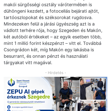
makói sürgősségi osztály várótermében is
dühöngeni kezdett, a fotocellás bejárati ajtót,
tartóoszlopokat és széksorokat rugdosva.
Mindezeken felül a járási ügyészség azt is a
vádlott terhére rója, hogy Szegeden és Makón,
két autóból értékeket – az egyik esetben több,
mint 1 millió forint készpénzt – vitt el. Továbbá
Csongrádon két, míg Makón egy lakásba is
besurrant, és onnan pénzt és használati
tárgyakat vitt magával.
- Hirdetés -