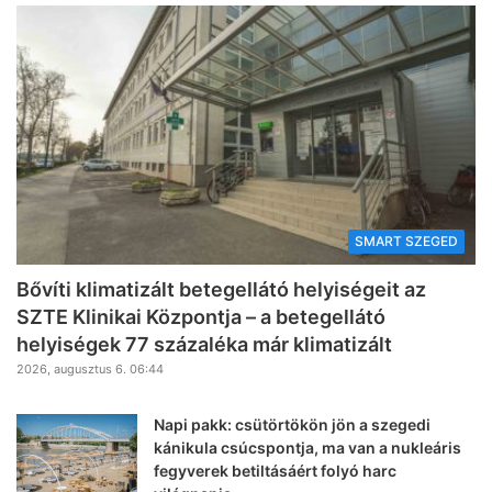
SMART SZEGED
Bővíti klimatizált betegellátó helyiségeit az
SZTE Klinikai Központja – a betegellátó
helyiségek 77 százaléka már klimatizált
2026, augusztus 6. 06:44
Napi pakk: csütörtökön jön a szegedi
kánikula csúcspontja, ma van a nukleáris
fegyverek betiltásáért folyó harc