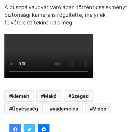
A buszpályaudvar várójában történt cselekményt
biztonsági kamera is rögzítette, melynek
felvétele itt tekinthető meg:
kiemelt
Makó
Szeged
Ügyészség
vádemelés
Videó
Facebook
Twitter
Messenger