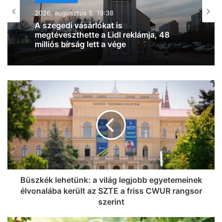
2026, augusztus 5. 19:21
Egyre több a királydinnye a szegedi
kerékpárutak mellett, könnyen defekt
lehet a vége (fotókkal)
Büszkék lehetünk: a világ legjobb egyetemeinek
élvonalába került az SZTE a friss CWUR rangsor
szerint