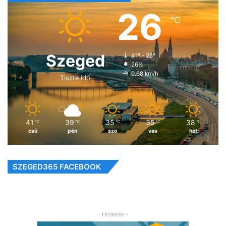
26
℃
Szeged
41º - 26º
26%
0.68 km/h
Tiszta idő
41
39
35
35
38
℃
℃
℃
℃
℃
csü
pén
szo
vas
hét
SZEGED365 FACEBOOK
- Hirdetés -