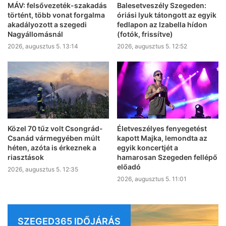
MÁV: felsővezeték-szakadás
Balesetveszély Szegeden:
történt, több vonat forgalma
óriási lyuk tátongott az egyik
akadályozott a szegedi
fedlapon az Izabella hídon
Nagyállomásnál
(fotók, frissítve)
2026, augusztus 5. 13:14
2026, augusztus 5. 12:52
Életveszélyes fenyegetést
Közel 70 tűz volt Csongrád-
kapott Majka, lemondta az
Csanád vármegyében múlt
egyik koncertjét a
héten, azóta is érkeznek a
hamarosan Szegeden fellépő
riasztások
előadó
2026, augusztus 5. 12:35
2026, augusztus 5. 11:01
SZEGED365 IDŐJÁRÁS