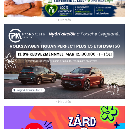
- Hirdetés -
- Hirdetés -