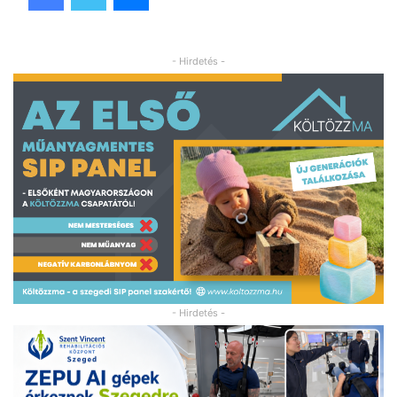
- Hirdetés -
- Hirdetés -