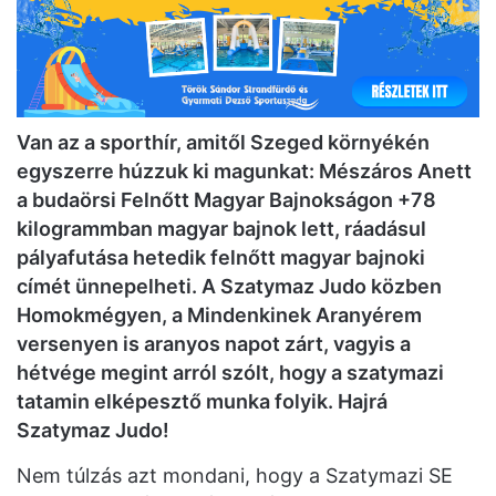
Van az a sporthír, amitől Szeged környékén
egyszerre húzzuk ki magunkat: Mészáros Anett
a budaörsi Felnőtt Magyar Bajnokságon +78
kilogrammban magyar bajnok lett, ráadásul
pályafutása hetedik felnőtt magyar bajnoki
címét ünnepelheti. A Szatymaz Judo közben
Homokmégyen, a Mindenkinek Aranyérem
versenyen is aranyos napot zárt, vagyis a
hétvége megint arról szólt, hogy a szatymazi
tatamin elképesztő munka folyik. Hajrá
Szatymaz Judo!
Nem túlzás azt mondani, hogy a Szatymazi SE