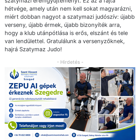
szatymazi éremgyűjteményt. Ez az a fajta
hétvége, amely után nem kell sokat magyarázni,
miért dobban nagyot a szatymazi judószív: újabb
verseny, újabb érmek, újabb bizonyíték arra,
hogy a klub utánpótlása is erős, elszánt és tele
van lendülettel. Gratulálunk a versenyzőknek,
hajrá Szatymaz Judo!
- Hirdetés -