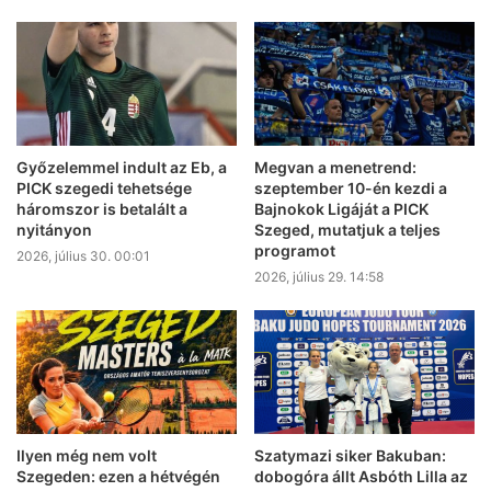
Győzelemmel indult az Eb, a
Megvan a menetrend:
PICK szegedi tehetsége
szeptember 10-én kezdi a
háromszor is betalált a
Bajnokok Ligáját a PICK
nyitányon
Szeged, mutatjuk a teljes
programot
2026, július 30. 00:01
2026, július 29. 14:58
Ilyen még nem volt
Szatymazi siker Bakuban:
Szegeden: ezen a hétvégén
dobogóra állt Asbóth Lilla az