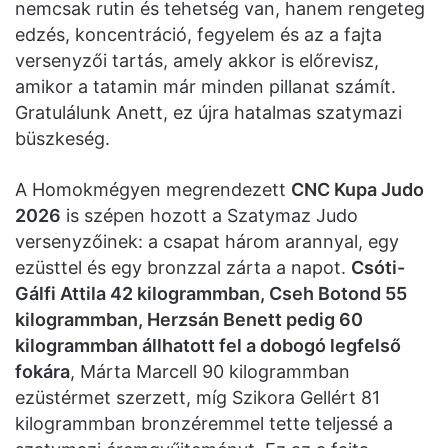
nemcsak rutin és tehetség van, hanem rengeteg
edzés, koncentráció, fegyelem és az a fajta
versenyzői tartás, amely akkor is előrevisz,
amikor a tatamin már minden pillanat számít.
Gratulálunk Anett, ez újra hatalmas szatymazi
büszkeség.
A Homokmégyen megrendezett
CNC Kupa Judo
2026
is szépen hozott a Szatymaz Judo
versenyzőinek: a csapat három arannyal, egy
ezüsttel és egy bronzzal zárta a napot.
Csóti-
Gálfi Attila 42 kilogrammban, Cseh Botond 55
kilogrammban, Herzsán Benett pedig 60
kilogrammban állhatott fel a dobogó legfelső
fokára
, Márta Marcell 90 kilogrammban
ezüstérmet szerzett, míg Szikora Gellért 81
kilogrammban bronzéremmel tette teljessé a