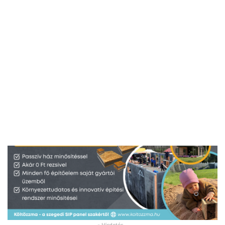
- Hirdetés -
- Hirdetés -