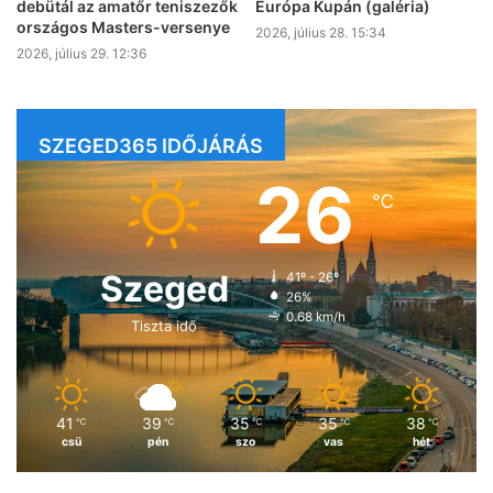
debütál az amatőr teniszezők
Európa Kupán (galéria)
országos Masters-versenye
2026, július 28. 15:34
2026, július 29. 12:36
SZEGED365 IDŐJÁRÁS
26
℃
Szeged
41º - 26º
26%
0.68 km/h
Tiszta idő
41
39
35
35
38
℃
℃
℃
℃
℃
csü
pén
szo
vas
hét