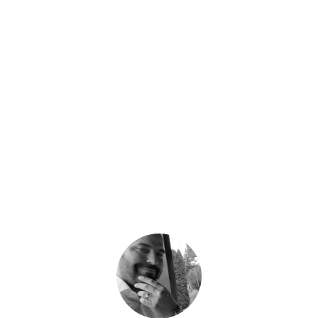
- Hirdetés -