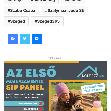
Szabó Csaba
Szatymazi Judo SE
Szeged
Szeged365
Facebook
Twitter
Messenger
- Hirdetés -