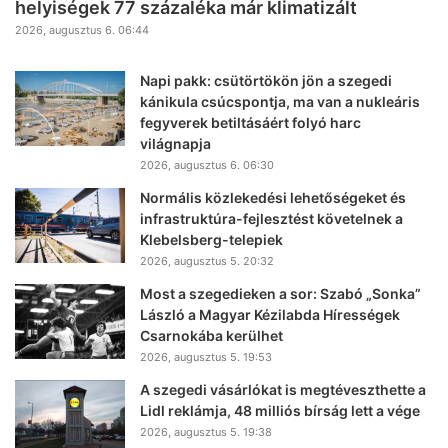
helyiségek 77 százaléka már klimatizált
2026, augusztus 6. 06:44
Napi pakk: csütörtökön jön a szegedi
kánikula csúcspontja, ma van a nukleáris
fegyverek betiltásáért folyó harc
világnapja
2026, augusztus 6. 06:30
Normális közlekedési lehetőségeket és
infrastruktúra-fejlesztést követelnek a
Klebelsberg-telepiek
2026, augusztus 5. 20:32
Most a szegedieken a sor: Szabó „Sonka”
László a Magyar Kézilabda Hírességek
Csarnokába kerülhet
2026, augusztus 5. 19:53
A szegedi vásárlókat is megtéveszthette a
Lidl reklámja, 48 milliós bírság lett a vége
2026, augusztus 5. 19:38