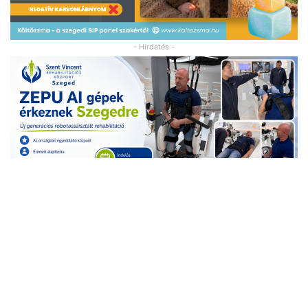
- Hirdetés -
- Hirdetés -