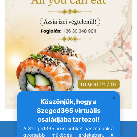
Köszönjük, hogy a
Szeged365 virtuális
családjába tartozol!
A Szeged365.hu-n sütiket használunk a
© Szeged365.hu I Minden jog fenntartva!
gyorsabb működés érdekében. A