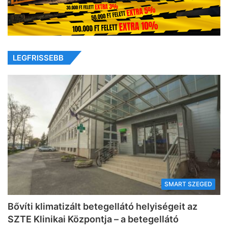
LEGFRISSEBB
SMART SZEGED
Bővíti klimatizált betegellátó helyiségeit az
SZTE Klinikai Központja – a betegellátó