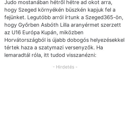
Judo mostanában hétről hétre ad okot arra,
hogy Szeged környékén büszkén kapjuk fel a
fejünket. Legutóbb arról írtunk a Szeged365-ön,
hogy Győrben Asbóth Lilla aranyérmet szerzett
az U16 Európa Kupán, miközben
Horvátországból is újabb dobogós helyezésekkel
tértek haza a szatymazi versenyzők. Ha
lemaradtál róla, itt tudod visszanézni:
- Hirdetés -