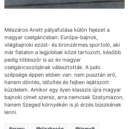
Mészáros Anett pályafutása külön fejezet a
magyar cselgáncsban: Európa-bajnok,
világbajnoki ezüst- és bronzérmes sportoló, aki
már fiatalon a legjobbak közé tartozott, később
pedig többször is az év magyar
cselgáncsozójának választották. A judo
szépsége éppen ebben van: nem pusztán erő,
hanem döntés, időzítés és fejben lejátszott
küzdelem. Amikor egy ilyen klasszis újra magyar
bajnoki címet szerez, arra nemcsak Szatymazon,
hanem Szeged környékén is jó érzés büszkének
lenni.
arany
büszkeség
kiemelt