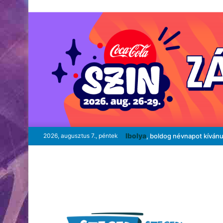
Ibolya
2026, augusztus 7., péntek
, boldog névnapot kíván