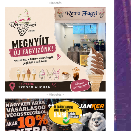
- Hirdetés -
- Hirdetés -