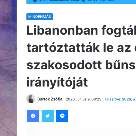
MINDENMÁS
Libanonban fogtá
tartóztatták le 
szakosodott bűns
irányítóját
Bartok Zsófia
2026, június 9. 09:25
Frissítve: 2026, j
Facebook
Twitter
Messenger