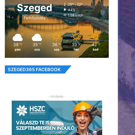
Szeged
38º - 22º
44%
1.58 km/h
Felhősödés
38
35
36
39
42
℃
℃
℃
℃
℃
pén
szo
vas
hét
ked
SZEGED365 FACEBOOK
- Hirdetés -