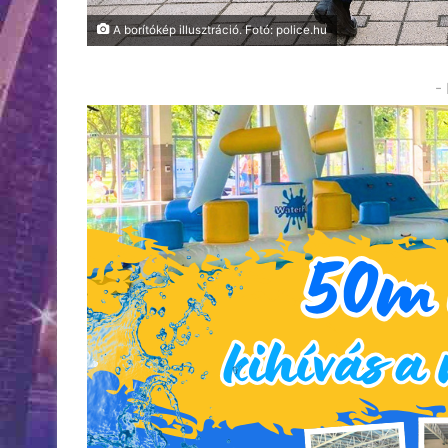
A borítókép illusztráció. Fotó: police.hu
-