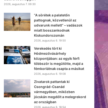
2026, augusztus 7. 06:30
“A sörétek a palatetőn
pattognak, közvetlenül az
udvarunk mellett” – vadászok
miatt bosszankodnak
Kiskundorozsmán
2026, augusztus 6. 19:50
Verekedés tört ki
Hódmezővásárhely
központjában: az egyik férfi
többször is megütötte, majd a
fémkorlátnak csapta a másikat
2026, augusztus 6. 19:08
Zivatarok pattantak ki
Csongrád-Csanád
vármegyében, miközben
jócskán megdőlt a melegrekord
az országban
2026, augusztus 6. 18:54