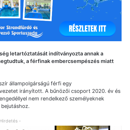
g letartóztatását indítványozta annak a
t megtudtuk, a férfinak embercsempészés miatt
zír állampolgárságú férfi egy
etet irányított. A bűnözői csoport 2020. év és
 engedéllyel nem rendelkező személyeknek
ő bejutáshoz.
 Hirdetés -