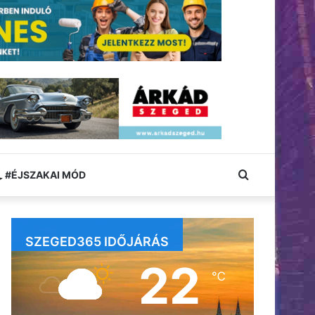
Keresés:
#ÉJSZAKAI MÓD
SZEGED365 IDŐJÁRÁS
22
℃