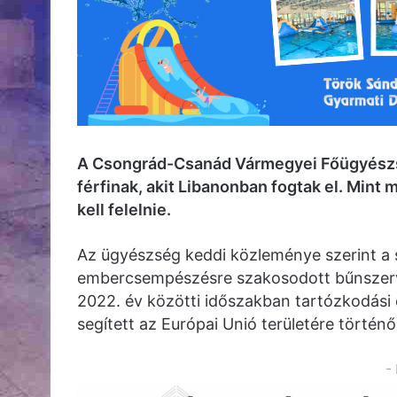
A Csongrád-Csanád Vármegyei Főügyészsé
férfinak, akit Libanonban fogtak el. Min
kell felelnie.
Az ügyészség keddi közleménye szerint a s
embercsempészésre szakosodott bűnszervez
2022. év közötti időszakban tartózkodási
segített az Európai Unió területére történ
-