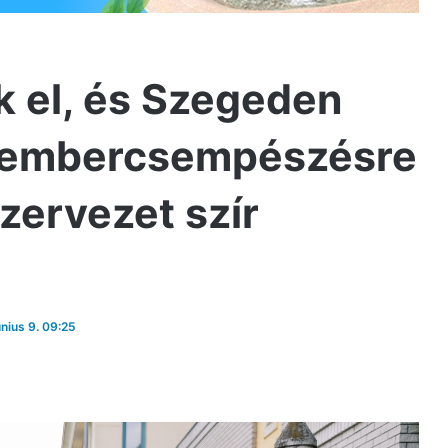
k el, és Szegeden
az embercsempészésre
zervezet szír
únius 9. 09:25