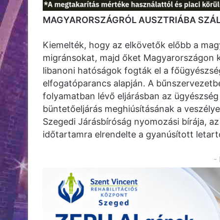
MAGYARORSZÁGRÓL AUSZTRIÁBA SZÁL
Kiemelték, hogy az elkövetők előbb a magyar
migránsokat, majd őket Magyarországon ker
libanoni hatóságok fogták el a főügyészsé
elfogatóparancs alapján. A bűnszervezet
folyamatban lévő eljárásban az ügyészség 
büntetőeljárás meghiúsításának a veszélye 
Szegedi Járásbíróság nyomozási bírája, a
időtartamra elrendelte a gyanúsított letart
-