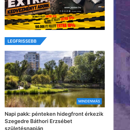
LEGFRISSEBB
MINDENMÁS
Napi pakk: pénteken hidegfront érkezik
Szegedre Báthori Erzsébet
születésnapján