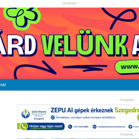
- Hirdetés -
unk!
- Hirdetés -
- Hirdetés -