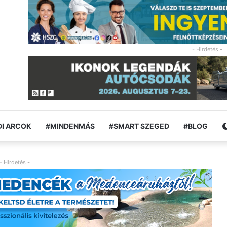
- Hirdetés -
I ARCOK
#MINDENMÁS
#SMART SZEGED
#BLOG
- Hirdetés -