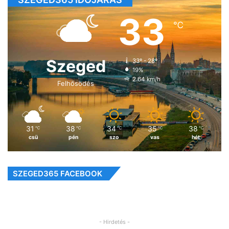
33
℃
Szeged
33º - 28º
19%
2.64 km/h
Felhősödés
31
38
34
35
38
℃
℃
℃
℃
℃
csü
pén
szo
vas
hét
SZEGED365 FACEBOOK
- Hirdetés -