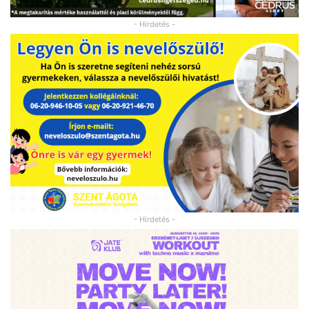
- Hirdetés -
- Hirdetés -