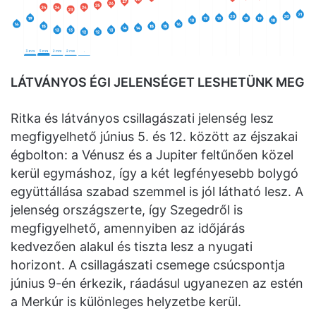
LÁTVÁNYOS ÉGI JELENSÉGET LESHETÜNK MEG
Ritka és látványos csillagászati jelenség lesz
megfigyelhető június 5. és 12. között az éjszakai
égbolton: a Vénusz és a Jupiter feltűnően közel
kerül egymáshoz, így a két legfényesebb bolygó
együttállása szabad szemmel is jól látható lesz. A
jelenség országszerte, így Szegedről is
megfigyelhető, amennyiben az időjárás
kedvezően alakul és tiszta lesz a nyugati
horizont. A csillagászati csemege csúcspontja
június 9-én érkezik, ráadásul ugyanezen az estén
a Merkúr is különleges helyzetbe kerül.