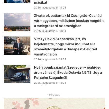
másikat
2026, augusztus 6. 19:08
Zivatarok pattantak ki Csongrád-Csanád
vármegyében, miközben jócskán megdőlt
a melegrekord az országban
2026, augusztus 6. 18:54
Vitézy Dávid Szabadkán járt, és
bejelentette, hogy mikor indulhat el a
személyforgalom a Budapest-Belgrád
vasútvonalon
2026, augusztus 6. 18:32
Nyári bombaajánlat Szegeden – jéghideg
áron vár az új Škoda Octavia 1.5 TSI Joy a
Porsche Szegednél!
2026, augusztus 6. 18:28
- Hirdetés -