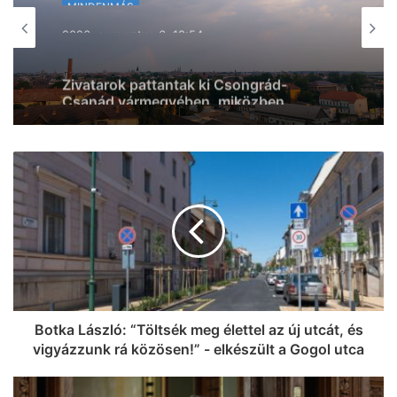
MINDENMÁS
MINDENMÁS
2026, augusztus 6. 18:11
Sajnos halálos volt a Kiskunfélegyháza
2026, augusztus 6. 18:54
külterületén kiütött tűz, ami a szegedi
IC-k késését is okozta
Zivatarok pattantak ki Csongrád-
Csanád vármegyében, miközben
jócskán megdőlt a melegrekord az
országban
Botka László: “Töltsék meg élettel az új utcát, és
vigyázzunk rá közösen!” - elkészült a Gogol utca