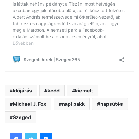
Időjárás
kedd
kiemelt
Michael J. Fox
napi pakk
napsütés
Szeged
Facebook
Twitter
Messenger