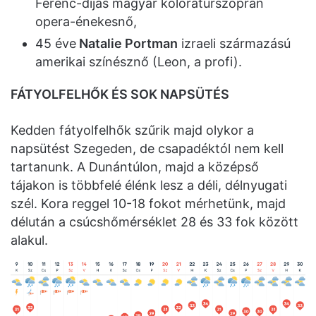
Ferenc-díjas magyar koloratúrszoprán
opera-énekesnő,
45 éve
Natalie Portman
izraeli származású
amerikai színésznő (Leon, a profi).
FÁTYOLFELHŐK ÉS SOK NAPSÜTÉS
Kedden fátyolfelhők szűrik majd olykor a
napsütést Szegeden, de csapadéktól nem kell
tartanunk. A Dunántúlon, majd a középső
tájakon is többfelé élénk lesz a déli, délnyugati
szél. Kora reggel 10-18 fokot mérhetünk, majd
délután a csúcshőmérséklet 28 és 33 fok között
alakul.