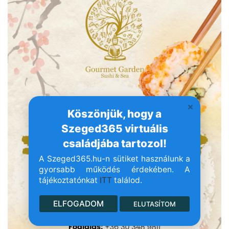
Köszönjük, hogy a
Szeged365 virtuális
családjába tartozol!
A Szeged365.hu-n sütiket használunk a
gyorsabb működés érdekében. A
tájékoztatónkat
ITT
találod.
ELFOGADOM
ELUTASÍTOM