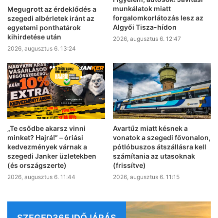
munkálatok miatt
Megugrott az érdeklődés a
forgalomkorlátozás lesz az
szegedi albérletek iránt az
Algyői Tisza-hídon
egyetemi ponthatárok
kihirdetése után
2026, augusztus 6. 12:47
2026, augusztus 6. 13:24
„Te csődbe akarsz vinni
Avartűz miatt késnek a
minket? Hajrá!” – óriási
vonatok a szegedi fővonalon,
kedvezmények várnak a
pótlóbuszos átszállásra kell
szegedi Janker üzletekben
számítania az utasoknak
(és országszerte)
(frissítve)
2026, augusztus 6. 11:44
2026, augusztus 6. 11:15
SZEGED365 IDŐJÁRÁS