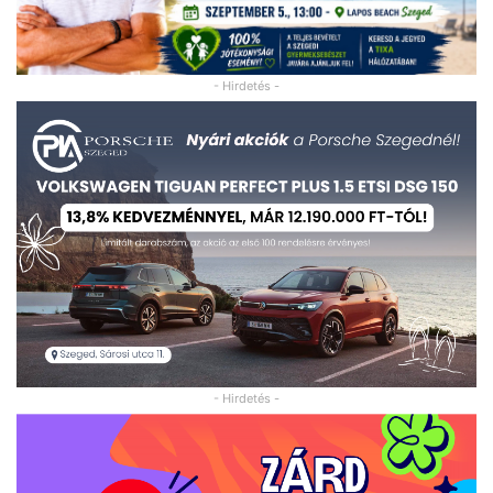
- Hirdetés -
- Hirdetés -