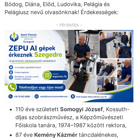
Bódog, Diána, Előd, Ludovika, Pelágia és
Pelágiusz nevű olvasónknak! Érdekességek:
- Hirdetés -
110 éve született
Somogyi József
, Kossuth-
díjas szobrászművész, a Képzőművészeti
Főiskola tanára, 1974–1987 között rektora,
87 éve
Kemény Kázmér
táncdalénekes,