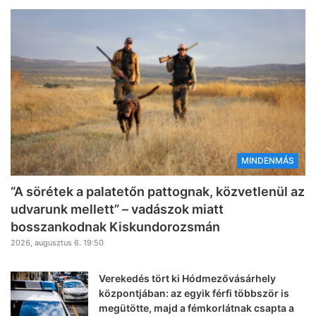
MINDENMÁS
“A sörétek a palatetőn pattognak, közvetlenül az
udvarunk mellett” – vadászok miatt
bosszankodnak Kiskundorozsmán
2026, augusztus 6. 19:50
Verekedés tört ki Hódmezővásárhely
központjában: az egyik férfi többször is
megütötte, majd a fémkorlátnak csapta a