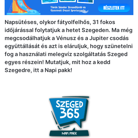
Napsütéses, olykor fátyolfelhős, 31 fokos
időjárással folytatjuk a hetet Szegeden. Ma még
megcsodálhatjuk a Vénusz és a Jupiter csodás
együttállását és azt is eláruljuk, hogy szünetelni
fog a használati melegvíz szolgáltatás Szeged
egyes részein! Mutatjuk, mit hoz a kedd
Szegedre, itt a Napi pakk!