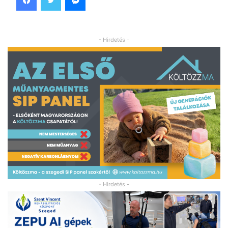
- Hirdetés -
- Hirdetés -