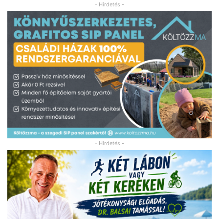
- Hirdetés -
- Hirdetés -