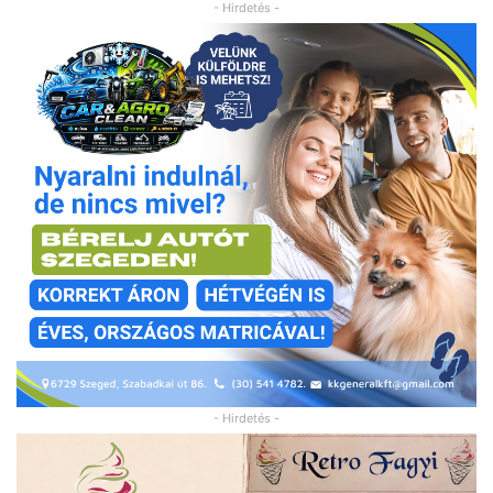
- Hirdetés -
- Hirdetés -