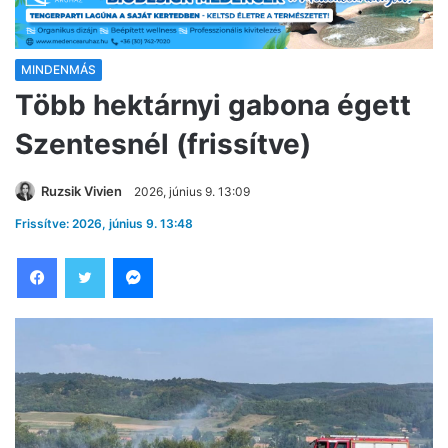
MINDENMÁS
Több hektárnyi gabona égett
Szentesnél (frissítve)
Ruzsik Vivien
2026, június 9. 13:09
Frissítve: 2026, június 9. 13:48
Facebook
Twitter
Messenger