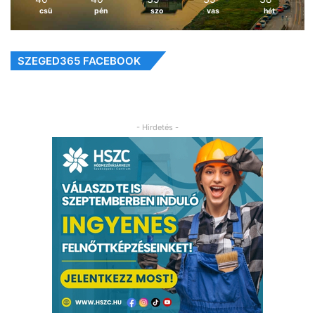
csü
pén
szo
vas
hét
SZEGED365 FACEBOOK
- Hirdetés -