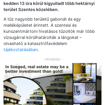
kedden 13 óra körül kigyulladt több hektárnyi
terület Szentes közelében.
A tűz nagyobb területű gabonát és egy
melléképületet érintett. A szentesi és
kunszentmártoni hivatásos tűzoltók már több
vízsugárral körülhatárolták a lángokat –
olvasható a katasztrófavédelem
tájékoztatásában
.
- Hirdetés -