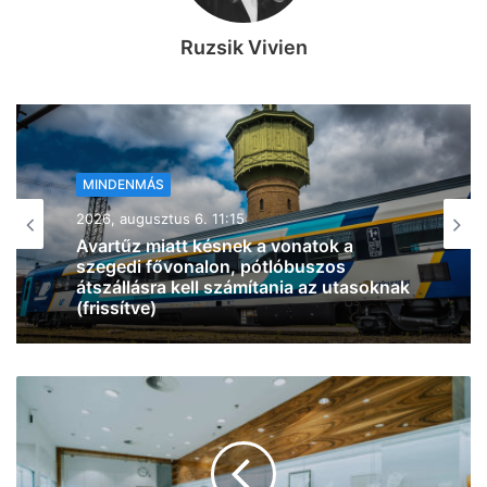
Ruzsik Vivien
MINDENMÁS
2026, augusztus 6. 10:41
Tűz ütött ki egy lakóház pincéjében
Szentesen, légzésvédelem mellett
oltottak a tűzoltók