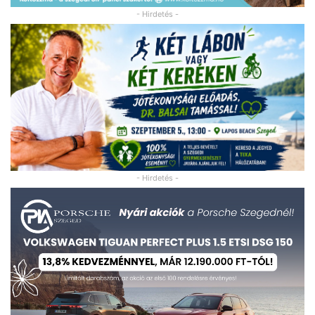
- Hirdetés -
- Hirdetés -