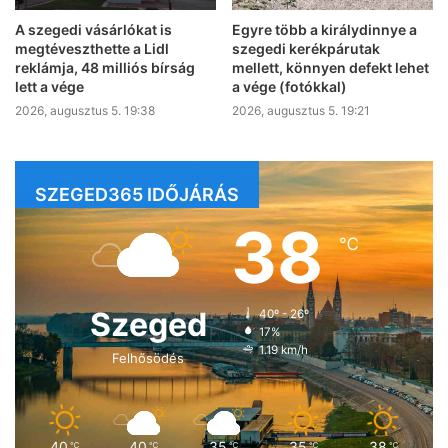
A szegedi vásárlókat is
Egyre több a királydinnye a
megtéveszthette a Lidl
szegedi kerékpárutak
reklámja, 48 milliós bírság
mellett, könnyen defekt lehet
lett a vége
a vége (fotókkal)
2026, augusztus 5. 19:38
2026, augusztus 5. 19:21
SZEGED365 IDŐJÁRÁS
38
℃
Szeged
40º - 26º
17%
1.19 km/h
Felhősödés
40
40
35
35
38
℃
℃
℃
℃
℃