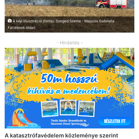
A kép illusztráció (forrás: Szeged Szeme - Majoros Gabriella
Facebook oldal)
- Hirdetés -
A katasztrófavédelem közleménye szerint