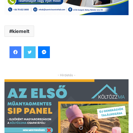
kiemelt
Facebook
Twitter
Messenger
- Hirdetés -