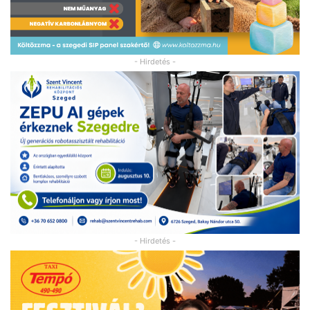
- Hirdetés -
- Hirdetés -