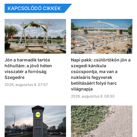
KAPCSOLÓDÓ CIKKEK
Jön a harmadik tartós
Napi pakk: csütörtökön jön a
hőhullám: a jövő héten
szegedi kánikula
visszatér a forróság
csúcspontja, ma van a
Szegedre
nukleáris fegyverek
betiltásáért folyó harc
2026, augusztus 6. 07:07
világnapja
2026, augusztus 6. 06:30