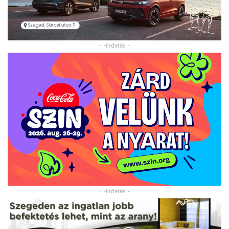
- Hirdetés -
- Hirdetés -