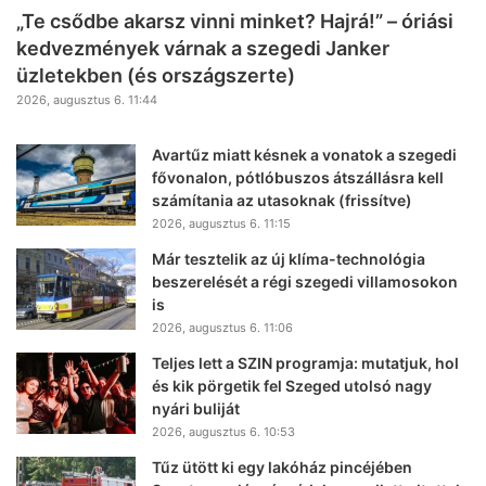
„Te csődbe akarsz vinni minket? Hajrá!” – óriási
kedvezmények várnak a szegedi Janker
üzletekben (és országszerte)
2026, augusztus 6. 11:44
Avartűz miatt késnek a vonatok a szegedi
fővonalon, pótlóbuszos átszállásra kell
számítania az utasoknak (frissítve)
2026, augusztus 6. 11:15
Már tesztelik az új klíma-technológia
beszerelését a régi szegedi villamosokon
is
2026, augusztus 6. 11:06
Teljes lett a SZIN programja: mutatjuk, hol
és kik pörgetik fel Szeged utolsó nagy
nyári buliját
2026, augusztus 6. 10:53
Tűz ütött ki egy lakóház pincéjében