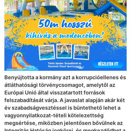
Benyújtotta a kormány azt a korrupcióellenes és
átláthatósági törvénycsomagot, amelytől az
Európai Unió által visszatartott források
felszabadítását várja. A javaslat alapján akár két
év szabadságvesztéssel is büntethető lehet a
vagyonnyilatkozat-tételi kötelezettség
megsértése, miközben jelentősen bővülnek az
Integritás Hatóság jogkörei, és megkezdődhet a