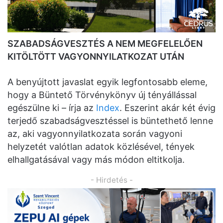
SZABADSÁGVESZTÉS A NEM MEGFELELŐEN
KITÖLTÖTT VAGYONNYILATKOZAT UTÁN
A benyújtott javaslat egyik legfontosabb eleme,
hogy a Büntető Törvénykönyv új tényállással
egészülne ki – írja az
Index
. Eszerint akár két évig
terjedő szabadságvesztéssel is büntethető lenne
az, aki vagyonnyilatkozata során vagyoni
helyzetét valótlan adatok közlésével, tények
elhallgatásával vagy más módon eltitkolja.
- Hirdetés -