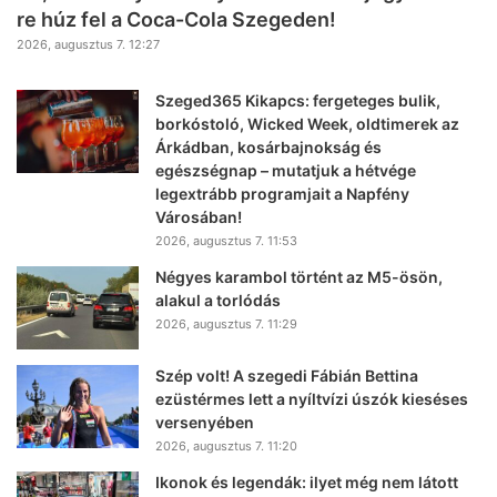
re húz fel a Coca-Cola Szegeden!
2026, augusztus 7. 12:27
Szeged365 Kikapcs: fergeteges bulik,
borkóstoló, Wicked Week, oldtimerek az
Árkádban, kosárbajnokság és
egészségnap – mutatjuk a hétvége
legextrább programjait a Napfény
Városában!
2026, augusztus 7. 11:53
Négyes karambol történt az M5-ösön,
alakul a torlódás
2026, augusztus 7. 11:29
Szép volt! A szegedi Fábián Bettina
ezüstérmes lett a nyíltvízi úszók kieséses
versenyében
2026, augusztus 7. 11:20
Ikonok és legendák: ilyet még nem látott