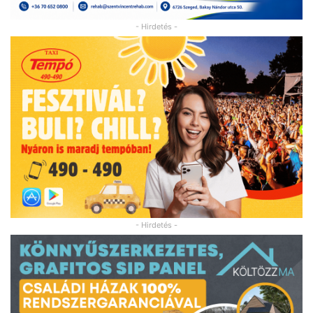
- Hirdetés -
- Hirdetés -