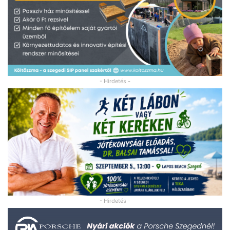
- Hirdetés -
- Hirdetés -