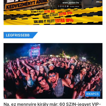
LEGFRISSEBB
KIKAPCS
Na, ez mennyire király már: 60 SZIN-jegyet VIP-