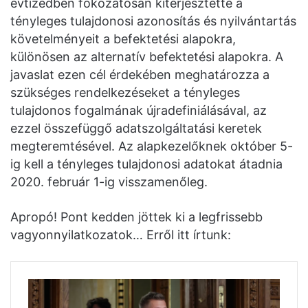
évtizedben fokozatosan kiterjesztette a
tényleges tulajdonosi azonosítás és nyilvántartás
követelményeit a befektetési alapokra,
különösen az alternatív befektetési alapokra. A
javaslat ezen cél érdekében meghatározza a
szükséges rendelkezéseket a tényleges
tulajdonos fogalmának újradefiniálásával, az
ezzel összefüggő adatszolgáltatási keretek
megteremtésével. Az alapkezelőknek október 5-
ig kell a tényleges tulajdonosi adatokat átadnia
2020. február 1-ig visszamenőleg.
Apropó! Pont kedden jöttek ki a legfrissebb
vagyonnyilatkozatok… Erről itt írtunk: