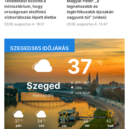
Tévedésből közölte a
Magyar Péter: „a
minisztérium, hogy
legnehezebb és
országosan elsőfokú
legkritikusabb éjszakán
vízkorlátozás lépett életbe
vagyunk túl” (videó)
2026, augusztus 4. 18:27
2026, augusztus 4. 13:47
SZEGED365 IDŐJÁRÁS
37
℃
Szeged
37º - 26º
28%
1.64 km/h
Felhősödés
37
34
35
39
42
℃
℃
℃
℃
℃
pén
szo
vas
hét
ked