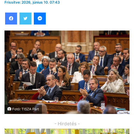
Frissítve: 2026, június 10. 07:43
Facebook
Twitter
Messenger
Fotó: TISZA Párt
- Hirdetés -