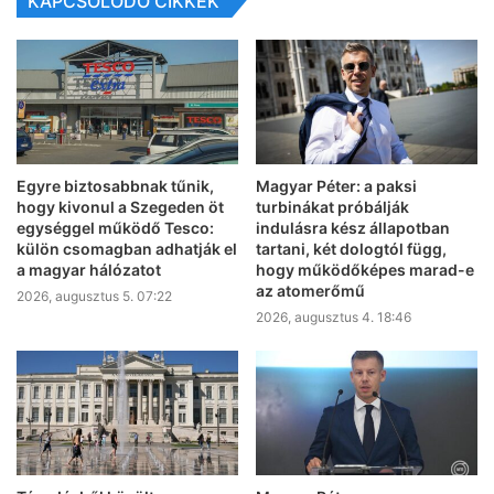
KAPCSOLÓDÓ CIKKEK
Egyre biztosabbnak tűnik,
Magyar Péter: a paksi
hogy kivonul a Szegeden öt
turbinákat próbálják
egységgel működő Tesco:
indulásra kész állapotban
külön csomagban adhatják el
tartani, két dologtól függ,
a magyar hálózatot
hogy működőképes marad-e
az atomerőmű
2026, augusztus 5. 07:22
2026, augusztus 4. 18:46