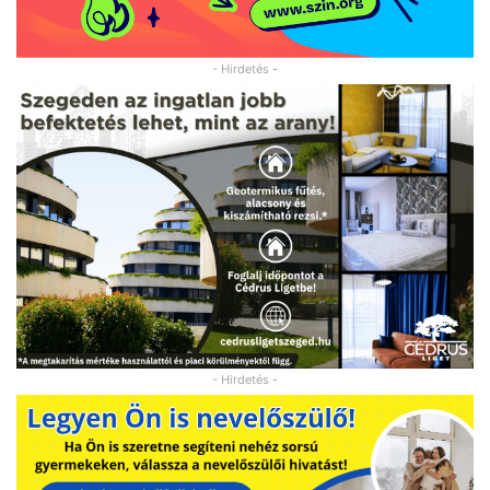
- Hirdetés -
- Hirdetés -