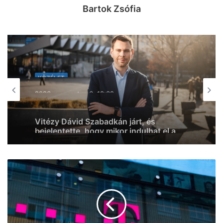
Bartok Zsófia
KÖZÉLET
2026, augusztus 6. 17:16
„Szeged a legkerékpárosabb magyar
város” – Botka László fotókat osztott
meg a kiskundorozsmai kerékpárút
megújult szakaszáról