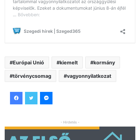
Európai Unió
kiemelt
kormány
törvénycsomag
vagyonnyilatkozat
Facebook
Twitter
Messenger
- Hirdetés -