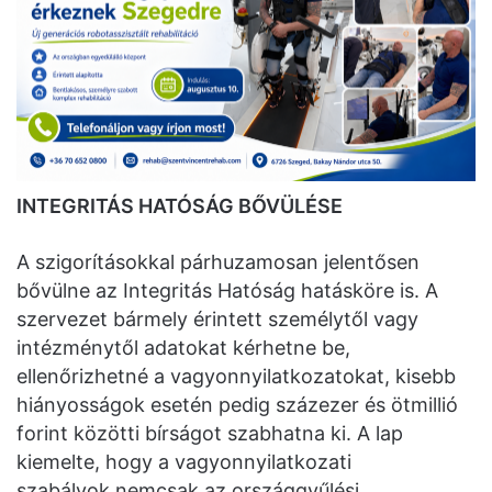
INTEGRITÁS HATÓSÁG BŐVÜLÉSE
A szigorításokkal párhuzamosan jelentősen
bővülne az Integritás Hatóság hatásköre is. A
szervezet bármely érintett személytől vagy
intézménytől adatokat kérhetne be,
ellenőrizhetné a vagyonnyilatkozatokat, kisebb
hiányosságok esetén pedig százezer és ötmillió
forint közötti bírságot szabhatna ki. A lap
kiemelte, hogy a vagyonnyilatkozati
szabályok nemcsak az országgyűlési