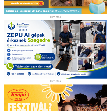
- Hirdetés -
- Hirdetés -