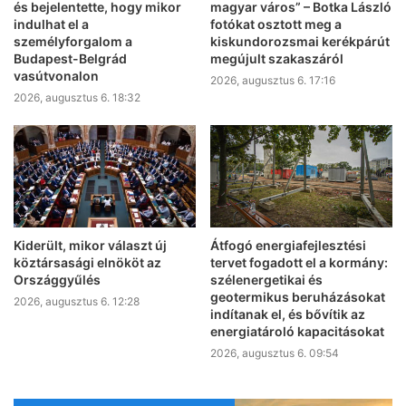
és bejelentette, hogy mikor
magyar város” – Botka László
indulhat el a
fotókat osztott meg a
személyforgalom a
kiskundorozsmai kerékpárút
Budapest-Belgrád
megújult szakaszáról
vasútvonalon
2026, augusztus 6. 17:16
2026, augusztus 6. 18:32
Kiderült, mikor választ új
Átfogó energiafejlesztési
köztársasági elnököt az
tervet fogadott el a kormány:
Országgyűlés
szélenergetikai és
geotermikus beruházásokat
2026, augusztus 6. 12:28
indítanak el, és bővítik az
energiatároló kapacitásokat
2026, augusztus 6. 09:54