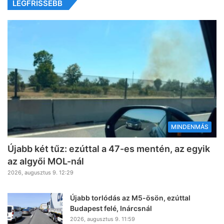
LEGFRISSEBB
MINDENMÁS
Újabb két tűz: ezúttal a 47-es mentén, az egyik
az algyői MOL-nál
2026, augusztus 9. 12:29
Újabb torlódás az M5-ösön, ezúttal
Budapest felé, Inárcsnál
2026, augusztus 9. 11:59