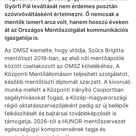
Győrfi Pál leváltását nem érdemes pusztán
szóvivőváltásként értelmezni. Ő nemcsak a
mentők ismert arca volt, hanem hosszú éveken
át az Országos Mentőszolgálat kommunikációs
igazgatója is.
Az OMSZ kiemelte, hogy utódja, Szűcs Brigitta
mentőtiszt 2018-ban, az első női mentőápolók
között csatlakozott az OMSZ kötelékéhez. A
Központi Mentőállomáson teljesített szolgálatot,
később mentőtiszti diplomát szerzett. A kivonuló
munka mellett a Központi Irányító Csoportban
segélyhívásokat fogad, a Közép-magyarországi
régió oktatásszervezőjeként pedig az új belépők
felkészítését és bajtársai továbbképzését is
támogatja. 2026-tól a HUNOR mentőszervezet
egészségügyi komponensének tagja és