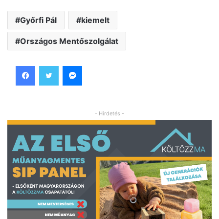
Győrfi Pál
kiemelt
Országos Mentőszolgálat
Facebook
Twitter
Messenger
- Hirdetés -