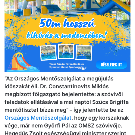
“Az Országos Mentőszolgálat a megújulás
időszakát éli. Dr. Constantinovits Miklós
megbízott főigazgató bejelentette: a szóvivői
feladatok ellátásával a mai naptól Szűcs Brigitta
mentőtisztet bízza meg” – így jelentette be az
Országos Mentőszolgálat
, hogy egy korszaknak
vége, már nem Győrfi Pál az OMSZ szóvivője.
Hegedűs Zsolt egészségügyi miniszter szerint