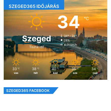
SZEGED365 IDŐJÁRÁS
34
℃
Szeged
34º - 24º
28%
4.01 km/h
Tiszta idő
33
38
40
35
34
℃
℃
℃
℃
℃
vas
hét
ked
sze
csü
SZEGED365 FACEBOOK