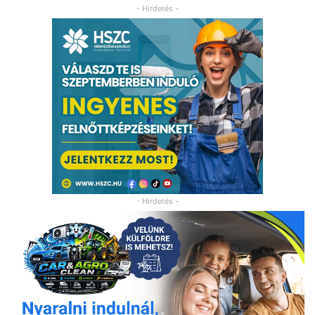
- Hirdetés -
- Hirdetés -