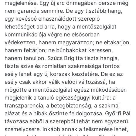
megjelenése. Egy új arc önmagában persze még
nem garancia semmire. De egy tisztább hang,
egy kevésbé elhasználódott szereplő
lehetőséget ad arra, hogy a mentőszolgálat
kommunikációja végre ne elsősorban
védekezzen, hanem magyarázzon; ne eltakarjon,
hanem feltárjon; ne bűnbakokat keressen,
hanem tanuljon. Szűcs Brigitta tiszta hangja,
tiszta szíve és romlatlan szakmaisága fontos
esély lehet egy új korszak kezdetére. De ez az
esély csak akkor válik valódi változássá, ha
mögötte a mentőszolgálat egész működésében
megjelenik a tanuló egészségügyi kultúra: a
transzparencia, a betegbiztonság, a szakmai
alázat és a hibák őszinte feldolgozása. Győrfi Pál
távozása ebből a szerepből tehát nem egyszerű
személycsere. Inkább annak a felismerése lehet,