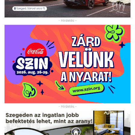
- Hirdetés -
- Hirdetés -