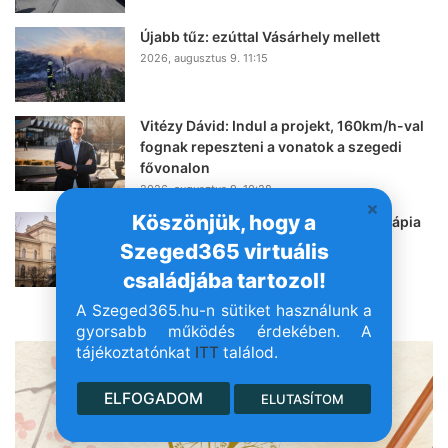
Újabb tűz: ezúttal Vásárhely mellett
2026, augusztus 9. 11:15
Vitézy Dávid: Indul a projekt, 160km/h-val
fognak repeszteni a vonatok a szegedi
fővonalon
2026, augusztus 9. 10:28
Köszönjük, hogy a
Az AI segíthet egy daganatellenes terápia
kialakításában, az SZTE is kutatja
Szeged365 virtuális
2026, augusztus 9. 10:02
családjába tartozol!
A Szeged365.hu-n sütiket használunk a
- Hirdetés -
gyorsabb működés érdekében. A
tájékoztatónkat
ITT
találod.
ELFOGADOM
ELUTASÍTOM