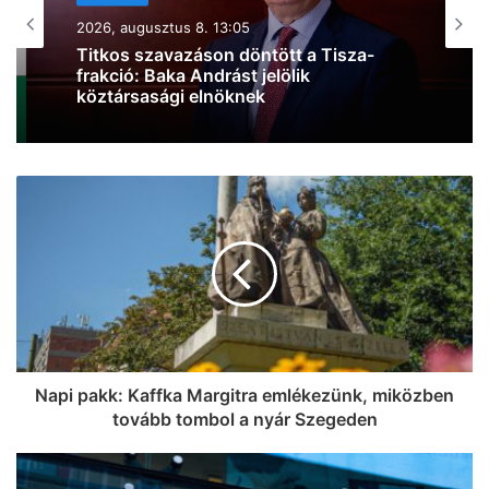
KÖZÉLET
2026, augusztus 8. 10:44
Kiderült, mire költi a kormány a 6000
milliárd forint európai uniós forrást
Napi pakk: Kaffka Margitra emlékezünk, miközben
tovább tombol a nyár Szegeden