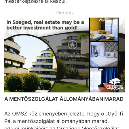
mesterképzésre is készül.
- Hirdetés -
A MENTŐSZOLGÁLAT ÁLLOMÁNYÁBAN MARAD
Az OMSZ közleményében jelezte, hogy ó „Győrfi
Pál a mentőszolgálat állományában marad,
eddigi munkájáért az Országos Mentőszolgálat