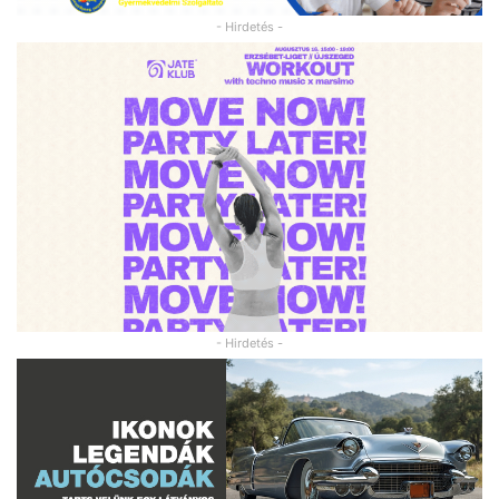
- Hirdetés -
- Hirdetés -