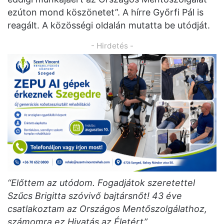
ezúton mond köszönetet”. A hírre Győrfi Pál is
reagált. A közösségi oldalán mutatta be utódját.
- Hirdetés -
“Előttem az utódom. Fogadjátok szeretettel
Szűcs Brigitta szóvivő bajtársnőt! 43 éve
csatlakoztam az Országos Mentőszolgálathoz,
számomra ez Hivatás az Életért”