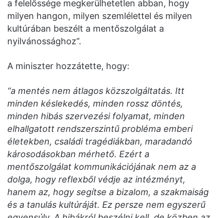
a felelőssége megkerülhetetlen abban, hogy
milyen hangon, milyen szemlélettel és milyen
kultúrában beszélt a mentőszolgálat a
nyilvánossághoz”.
A miniszter hozzátette, hogy:
“a mentés nem átlagos közszolgáltatás. Itt
minden késlekedés, minden rossz döntés,
minden hibás szervezési folyamat, minden
elhallgatott rendszerszintű probléma emberi
életekben, családi tragédiákban, maradandó
károsodásokban mérhető. Ezért a
mentőszolgálat kommunikációjának nem az a
dolga, hogy reflexből védje az intézményt,
hanem az, hogy segítse a bizalom, a szakmaiság
és a tanulás kultúráját. Ez persze nem egyszerű
egyensúly. A hibákról beszélni kell, de közben az