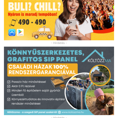
- Hirdetés -
- Hirdetés -