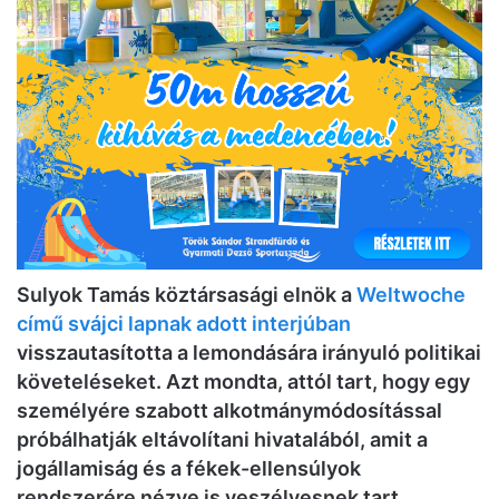
Sulyok Tamás köztársasági elnök a
Weltwoche
című svájci lapnak adott interjúban
visszautasította a lemondására irányuló politikai
követeléseket. Azt mondta, attól tart, hogy egy
személyére szabott alkotmánymódosítással
próbálhatják eltávolítani hivatalából, amit a
jogállamiság és a fékek-ellensúlyok
rendszerére nézve is veszélyesnek tart.