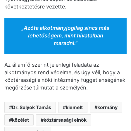
következtetésre vezette.
„Azóta alkotmányjogilag sincs más
lehetőségem, mint hivatalban
maradni.”
Az államfő szerint jelenlegi feladata az
alkotmányos rend védelme, és úgy véli, hogy a
köztársasági elnöki intézmény függetlenségének
megőrzése túlmutat a személyén.
Dr. Sulyok Tamás
kiemelt
kormány
közélet
köztársasági elnök