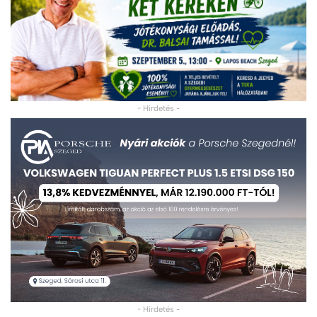
- Hirdetés -
- Hirdetés -