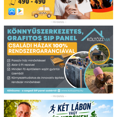
- Hirdetés -
- Hirdetés -