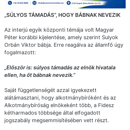
„SÚLYOS TÁMADÁS”, HOGY BÁBNAK NEVEZIK
Az interjú egyik központi témája volt Magyar
Péter korábbi kijelentése, amely szerint Sulyok
Orbán Viktor bábja. Erre reagálva az államfő úgy
fogalmazott:
„Először is: súlyos támadás az elnök hivatala
ellen, ha őt bábnak nevezik.”
Saját függetlenségét azzal igyekezett
alátámasztani, hogy alkotmánybíróként és az
Alkotmánybíróság elnökeként több, a Fidesz
kétharmados többsége által elfogadott
jogszabály megsemmisítésében vett részt.