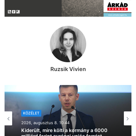
Ruzsik Vivien
KÖZÉLET
2026, augusztus 7. 19:39
Lazul a volt miniszterelnök: Orbán
Viktor felbukkant a szerbiai
trombitafesztiválon, sörözött és