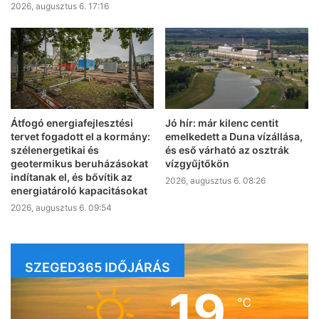
2026, augusztus 6. 17:16
Átfogó energiafejlesztési
Jó hír: már kilenc centit
tervet fogadott el a kormány:
emelkedett a Duna vízállása,
szélenergetikai és
és eső várható az osztrák
geotermikus beruházásokat
vízgyűjtőkön
indítanak el, és bővítik az
2026, augusztus 6. 08:26
energiatároló kapacitásokat
2026, augusztus 6. 09:54
SZEGED365 IDŐJÁRÁS
19
℃