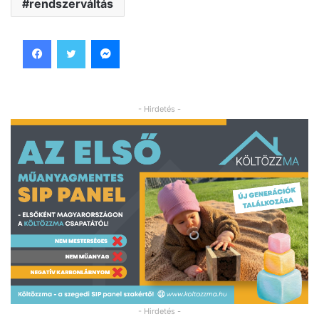
rendszerváltás
Facebook
Twitter
Messenger
- Hirdetés -
- Hirdetés -