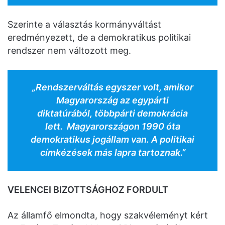
Szerinte a választás kormányváltást
eredményezett, de a demokratikus politikai
rendszer nem változott meg.
„Rendszerváltás egyszer volt, amikor
Magyarország az egypárti
diktatúrából, többpárti demokrácia
lett. Magyarországon 1990 óta
demokratikus jogállam van. A politikai
címkézések más lapra tartoznak.”
VELENCEI BIZOTTSÁGHOZ FORDULT
Az államfő elmondta, hogy szakvéleményt kért