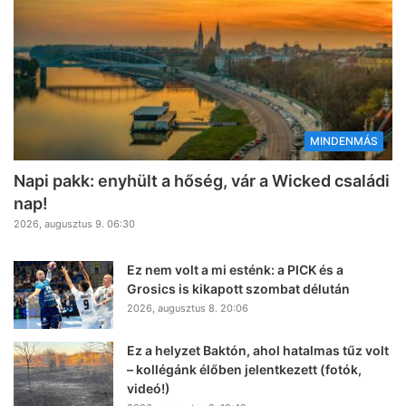
MINDENMÁS
Napi pakk: enyhült a hőség, vár a Wicked családi
nap!
2026, augusztus 9. 06:30
Ez nem volt a mi esténk: a PICK és a
Grosics is kikapott szombat délután
2026, augusztus 8. 20:06
Ez a helyzet Baktón, ahol hatalmas tűz volt
– kollégánk élőben jelentkezett (fotók,
videó!)