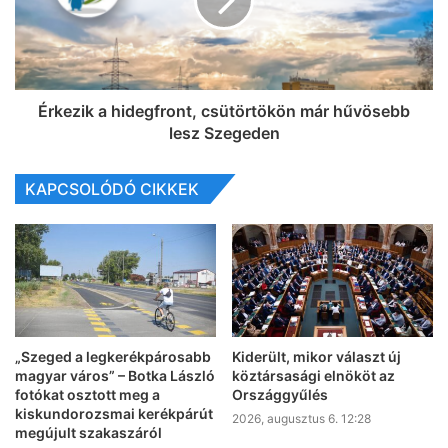
Érkezik a hidegfront, csütörtökön már hűvösebb
lesz Szegeden
KAPCSOLÓDÓ CIKKEK
„Szeged a legkerékpárosabb
Kiderült, mikor választ új
magyar város” – Botka László
köztársasági elnököt az
fotókat osztott meg a
Országgyűlés
kiskundorozsmai kerékpárút
2026, augusztus 6. 12:28
megújult szakaszáról