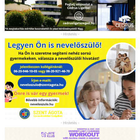
- Hirdetés -
- Hirdetés -