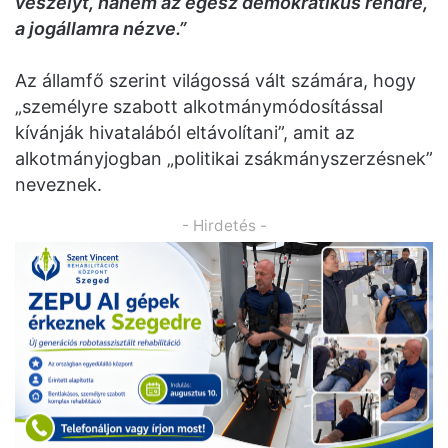
veszélyt, hanem az egész demokratikus rendre,
a jogállamra nézve.”
Az államfő szerint világossá vált számára, hogy
„személyre szabott alkotmánymódosítással
kívánják hivatalából eltávolítani”, amit az
alkotmányjogban „politikai zsákmányszerzésnek”
neveznek.
- Hirdetés -