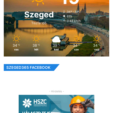
Szeged
34º - 19º
61%
3.48 km/h
Tiszta idő
34
38
39
34
34
℃
℃
℃
℃
℃
vas
hét
ked
sze
csü
SZEGED365 FACEBOOK
- Hirdetés -