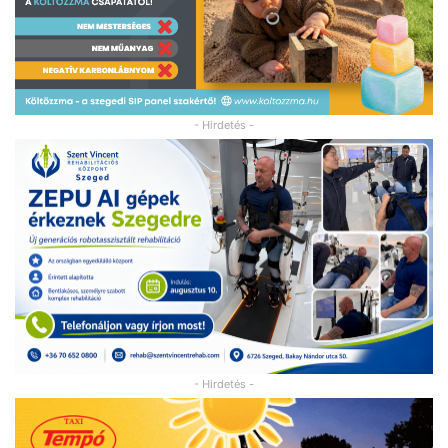
- Hirdetés -
- Hirdetés -