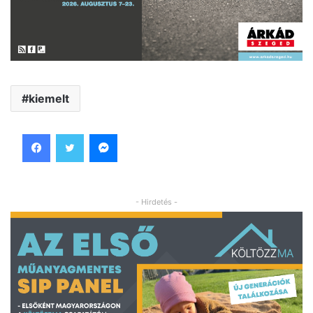
kiemelt
Facebook
Twitter
Messenger
- Hirdetés -