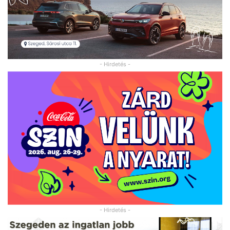
- Hirdetés -
- Hirdetés -