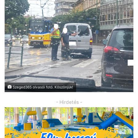
Szeged365 olvasói fotó. Köszönjük!
- Hirdetés -