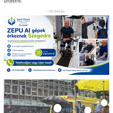
úttestre.
- Hirdetés -