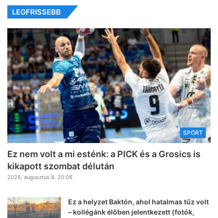
LEGFRISSEBB
SPORT
Ez nem volt a mi esténk: a PICK és a Grosics is
kikapott szombat délután
2026, augusztus 8. 20:06
Ez a helyzet Baktón, ahol hatalmas tűz volt
– kollégánk élőben jelentkezett (fotók,