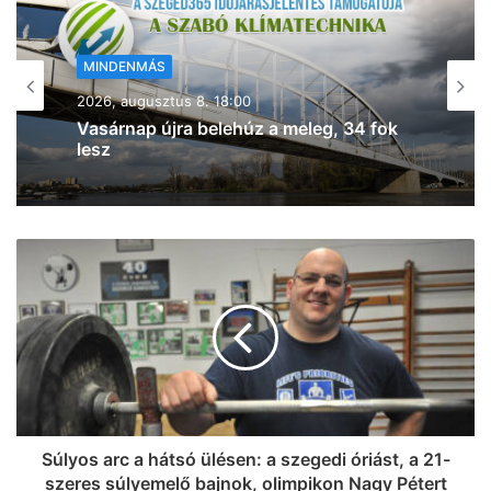
MINDENMÁS
2026, augusztus 8. 17:43
Kigyulladt a tarló Szeged- Baktón –
egyre jobban terjed a tűz (frissítve!)
Súlyos arc a hátsó ülésen: a szegedi óriást, a 21-
szeres súlyemelő bajnok, olimpikon Nagy Pétert