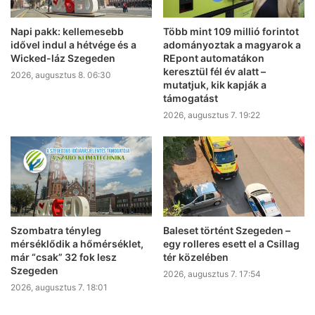
Napi pakk: kellemesebb
Több mint 109 millió forintot
idővel indul a hétvége és a
adományoztak a magyarok a
Wicked-láz Szegeden
REpont automatákon
keresztül fél év alatt –
2026, augusztus 8. 06:30
mutatjuk, kik kapják a
támogatást
2026, augusztus 7. 19:22
Szombatra tényleg
Baleset történt Szegeden –
mérséklődik a hőmérséklet,
egy rolleres esett el a Csillag
már “csak” 32 fok lesz
tér közelében
Szegeden
2026, augusztus 7. 17:54
2026, augusztus 7. 18:01