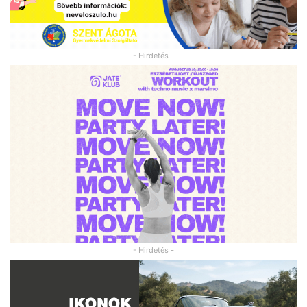
- Hirdetés -
- Hirdetés -