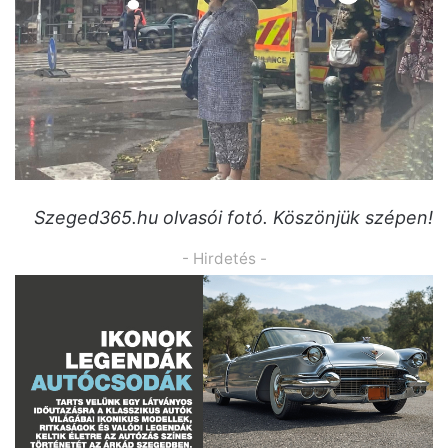
Szeged365.hu olvasói fotó. Köszönjük szépen!
- Hirdetés -