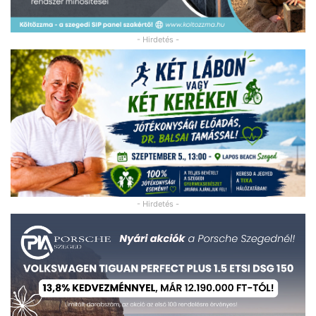
- Hirdetés -
- Hirdetés -