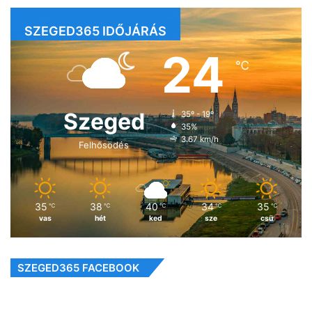
SZEGED365 IDŐJÁRÁS
24
℃
Szeged
35º - 19º
35%
3.67 km/h
Felhősödés
35
38
40
34
35
℃
℃
℃
℃
℃
vas
hét
ked
sze
csü
SZEGED365 FACEBOOK