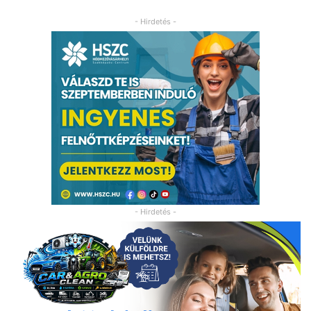
- Hirdetés -
- Hirdetés -