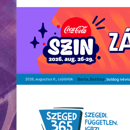
Berta, Bettina
2026, augusztus 6., csütörtök
, boldog névn