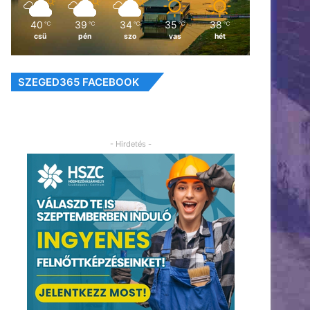
40
39
34
35
38
℃
℃
℃
℃
℃
csü
pén
szo
vas
hét
SZEGED365 FACEBOOK
- Hirdetés -