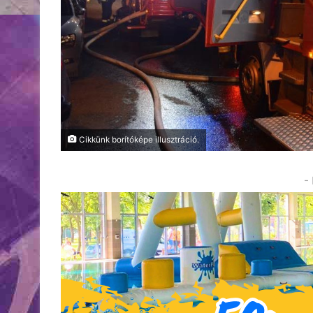
Cikkünk borítóképe illusztráció.
-