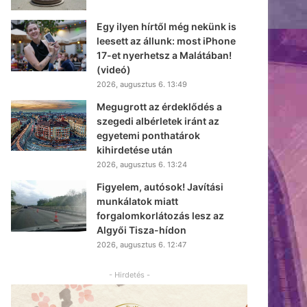
Egy ilyen hírtől még nekünk is
leesett az állunk: most iPhone
17-et nyerhetsz a Malátában!
(videó)
2026, augusztus 6. 13:49
Megugrott az érdeklődés a
szegedi albérletek iránt az
egyetemi ponthatárok
kihirdetése után
2026, augusztus 6. 13:24
Figyelem, autósok! Javítási
munkálatok miatt
forgalomkorlátozás lesz az
Algyői Tisza-hídon
2026, augusztus 6. 12:47
- Hirdetés -