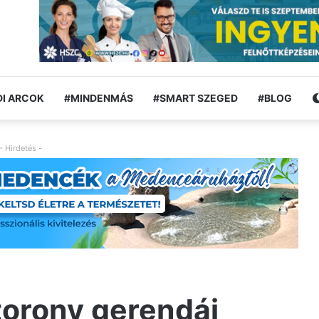
I ARCOK
#MINDENMÁS
#SMART SZEGED
#BLOG
- Hirdetés -
torony gerendái