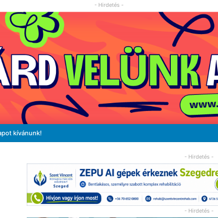
- Hirdetés -
apot kívánunk!
- Hirdetés -
- Hirdetés -