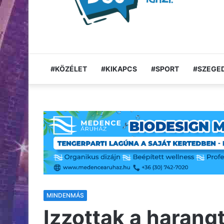
#KÖZÉLET
#KIKAPCS
#SPORT
#SZEGED
MINDENMÁS
Izzottak a harang