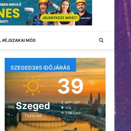
Keresés:
#ÉJSZAKAI MÓD
SZEGED365 IDŐJÁRÁS
39
℃
Szeged
40º - 27º
17%
2.96 km/h
Tiszta idő