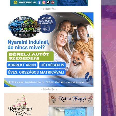
- Hirdetés -
- Hirdetés -