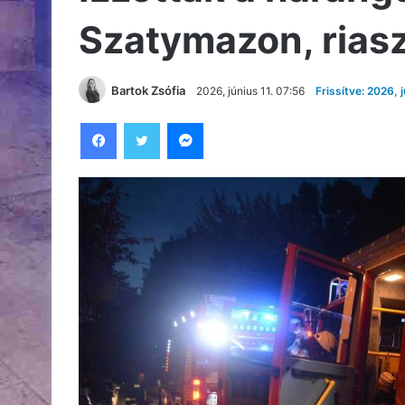
Szatymazon, riasz
Bartok Zsófia
2026, június 11. 07:56
Frissítve: 2026, 
Facebook
Twitter
Messenger