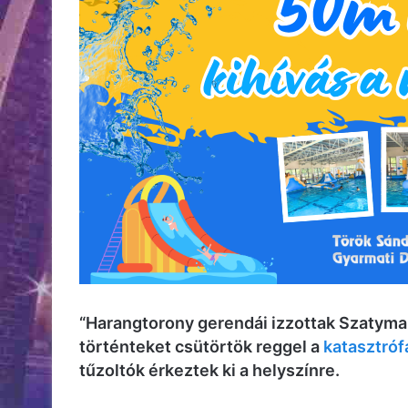
“Harangtorony gerendái izzottak Szatymaz
történteket
csütörtök reggel
a
katasztró
tűzoltók érkeztek ki a helyszínre.