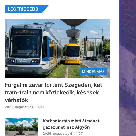
LEGFRISSEBB
MINDENMÁS
Forgalmi zavar történt Szegeden, két
tram-train nem közlekedik, késések
várhatók
2026, augusztus 6. 14:41
Karbantartás miatt átmeneti
gázszünet lesz Algyőn
2026, augusztus 6. 14:07