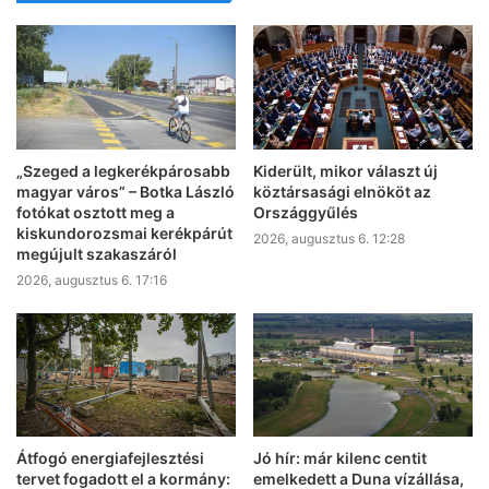
„Szeged a legkerékpárosabb
Kiderült, mikor választ új
magyar város” – Botka László
köztársasági elnököt az
fotókat osztott meg a
Országgyűlés
kiskundorozsmai kerékpárút
2026, augusztus 6. 12:28
megújult szakaszáról
2026, augusztus 6. 17:16
Átfogó energiafejlesztési
Jó hír: már kilenc centit
tervet fogadott el a kormány:
emelkedett a Duna vízállása,