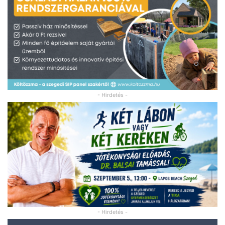
- Hirdetés -
- Hirdetés -