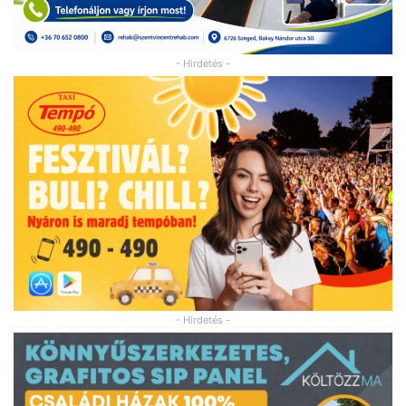
- Hirdetés -
- Hirdetés -