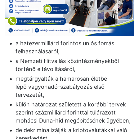
a hatezermilliárd forintos uniós forrás
felhasználásáról,
a Nemzeti Hitvallás közintézményekből
történő eltávolításáról,
megtárgyalták a hamarosan életbe
lépő vagyonadó-szabályozás első
tervezetét,
külön határozat született a korábbi tervek
szerint százmilliárd forinttal túlárazott
mohácsi Duna-híd megépítésének ügyében,
de dekriminalizálják a kriptovalutákkal való
kereskedést,