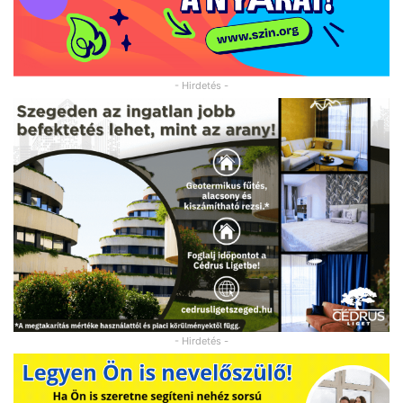
- Hirdetés -
- Hirdetés -