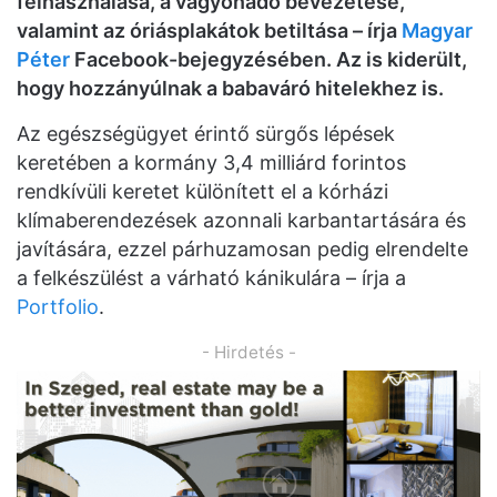
felhasználása, a vagyonadó bevezetése,
valamint az óriásplakátok betiltása – írja
Magyar
Péter
Facebook-bejegyzésében. Az is kiderült,
hogy hozzányúlnak a babaváró hitelekhez is.
Az egészségügyet érintő sürgős lépések
keretében a kormány 3,4 milliárd forintos
rendkívüli keretet különített el a kórházi
klímaberendezések azonnali karbantartására és
javítására, ezzel párhuzamosan pedig elrendelte
a felkészülést a várható kánikulára – írja a
Portfolio
.
- Hirdetés -