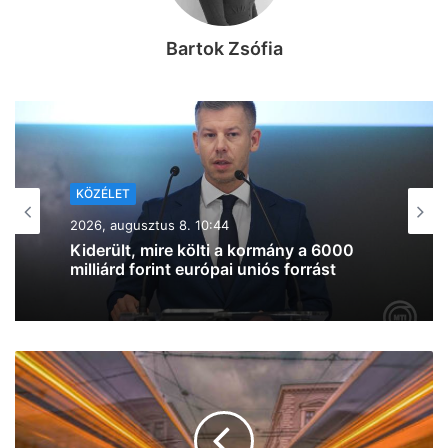
Bartok Zsófia
KÖZÉLET
2026, augusztus 7. 19:39
Lazul a volt miniszterelnök: Orbán
Viktor felbukkant a szerbiai
trombitafesztiválon, sörözött és
csevapot kóstolt