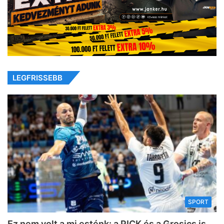
LEGFRISSEBB
SPORT
Ez nem volt a mi esténk: a PICK és a Grosics is