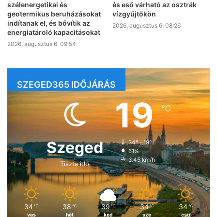
szélenergetikai és
és eső várható az osztrák
geotermikus beruházásokat
vízgyűjtőkön
indítanak el, és bővítik az
2026, augusztus 6. 08:26
energiatároló kapacitásokat
2026, augusztus 6. 09:54
SZEGED365 IDŐJÁRÁS
19
℃
Szeged
34º - 19º
61%
3.45 km/h
Tiszta idő
34
38
39
34
34
℃
℃
℃
℃
℃
vas
hét
ked
sze
csü