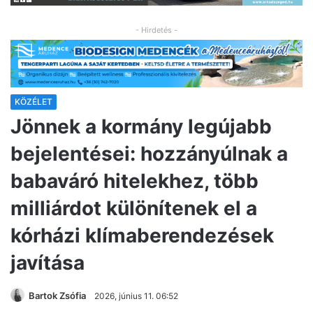
- Hirdetés -
KÖZÉLET
Jönnek a kormány legújabb
bejelentései: hozzányúlnak a
babaváró hitelekhez, több
milliárdot különítenek el a
kórházi klímaberendezések
javítása
Bartok Zsófia
2026, június 11. 06:52