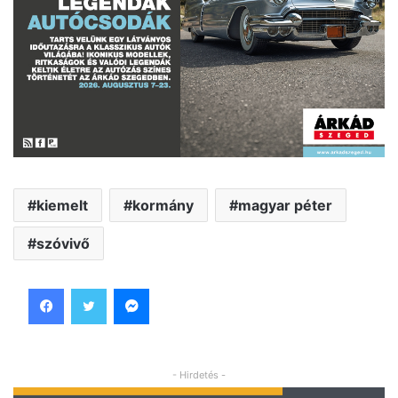
kiemelt
kormány
magyar péter
szóvivő
Facebook
Twitter
Messenger
- Hirdetés -