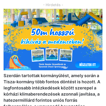
- Hirdetés -
Szerdán tartottak kormányülést, amely során a
Tisza-kormány több fontos döntést is hozott. A
legfontosabb intézkedések között szerepel a
kórházi klímaberendezések azonnali javítása, a
hatezermilliárd forintos uniós forrás