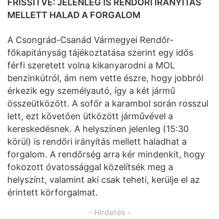
FRISSÍTVE: JELENLEG IS RENDŐRI IRÁNYÍTÁS
MELLETT HALAD A FORGALOM
A Csongrád-Csanád Vármegyei Rendőr-
főkapitányság tájékoztatása szerint egy idős
férfi szeretett volna kikanyarodni a MOL
benzinkútról, ám nem vette észre, hogy jobbról
érkezik egy személyautó, így a két jármű
összeütközött. A sofőr a karambol során rosszul
lett, ezt követően ütközött járművével a
kereskedésnek. A helyszínen jelenleg (15:30
körül) is rendőri irányítás mellett haladhat a
forgalom. A rendőrség arra kér mindenkit, hogy
fokozott óvatossággal közelítsék meg a
helyszínt, valamint aki csak teheti, kerülje el az
érintett körforgalmat.
- Hirdetés -