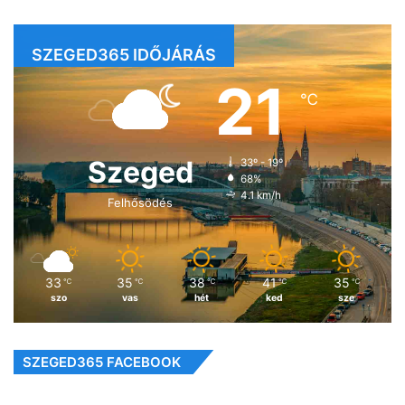
SZEGED365 IDŐJÁRÁS
21
℃
Szeged
33º - 19º
68%
4.1 km/h
Felhősödés
33
35
38
41
35
℃
℃
℃
℃
℃
szo
vas
hét
ked
sze
SZEGED365 FACEBOOK