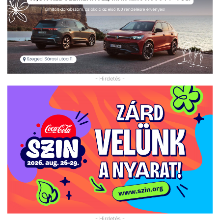
- Hirdetés -
- Hirdetés -