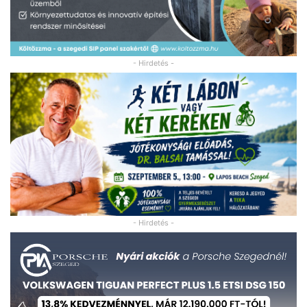
- Hirdetés -
- Hirdetés -