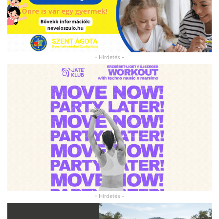
- Hirdetés -
- Hirdetés -