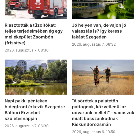
Riasztották a tűzoltókat:
Jó helyen van, de vajon jó
teljes terjedelmében ég egy
választás is? Így keress
melléképület Zsombón
lakást Szegeden
(frissítve)
2026, augusztus 7. 08:32
2026, augusztus 7. 08:36
Napi pakk: pénteken
“A sörétek a palatetőn
hidegfront érkezik Szegedre
pattognak, közvetlenül az
Báthori Erzsébet
udvarunk mellett” – vadászok
születésnapján
miatt bosszankodnak
Kiskundorozsmán
2026, augusztus 7. 06:30
2026, augusztus 6. 19:50