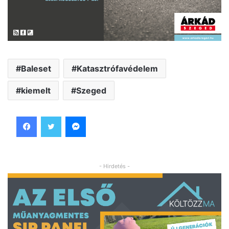
Baleset
Katasztrófavédelem
kiemelt
Szeged
Facebook
Twitter
Messenger
- Hirdetés -