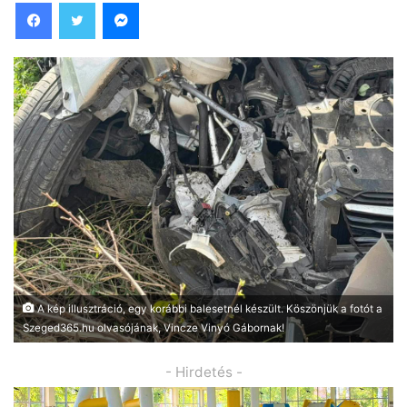
Facebook
Twitter
Messenger
A kép illusztráció, egy korábbi balesetnél készült. Köszönjük a fotót a
Szeged365.hu olvasójának, Vincze Vinyó Gábornak!
- Hirdetés -