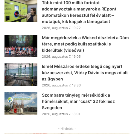
Több mint 109 millió forintot
adományoztak a magyarok a REpont
automatákon keresztül fél év alatt –
mutatjuk, kik kapják a támogatást
2026, augusztus 7. 19:22
Már megérkeztek a Wicked díszletei a Dóm
térre, most pedig kulisszatitkok is
kiderültek (videóval)
2026, augusztus 7. 19:05
Ismét Mészáros érdekeltségű cég nyert
közbeszerzést, Vitézy Dávid is megszólalt
az ügyben
2026, augusztus 7. 18:36
Szombatra tényleg mérséklődik a
hőmérséklet, már “csak” 32 fok lesz
Szegeden
2026, augusztus 7. 18:01
- Hirdetés -