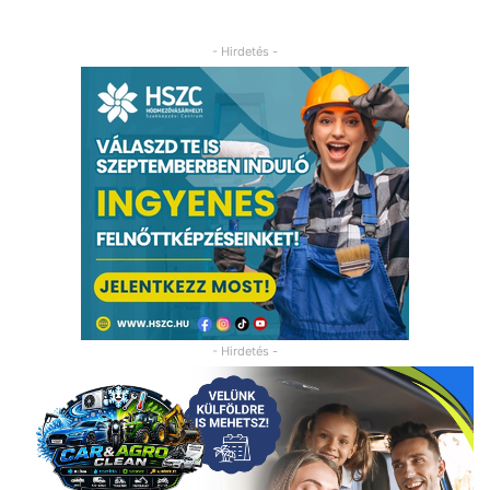
- Hirdetés -
- Hirdetés -