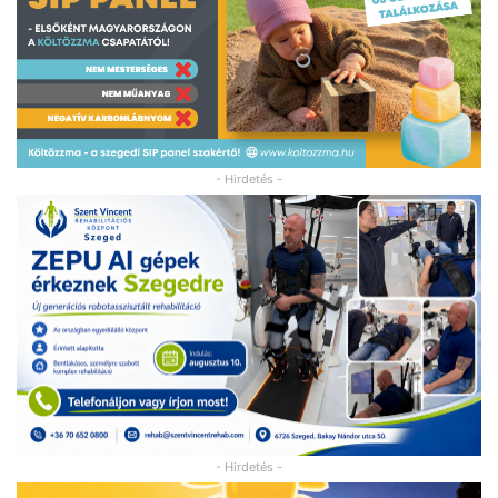
- Hirdetés -
- Hirdetés -