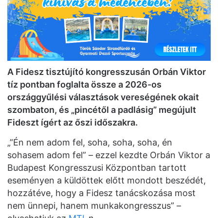
A Fidesz tisztújító kongresszusán Orbán Viktor
tíz pontban foglalta össze a 2026-os
országgyűlési választások vereségének okait
szombaton, és „pincétől a padlásig” megújult
Fideszt ígért az őszi időszakra.
„”Én nem adom fel, soha, soha, soha, én
sohasem adom fel”
– ezzel kezdte Orbán Viktor a
Budapest Kongresszusi Központban tartott
eseményen a küldöttek előtt mondott beszédét,
hozzátéve, hogy a Fidesz tanácskozása most
nem ünnepi, hanem munkakongresszus” –