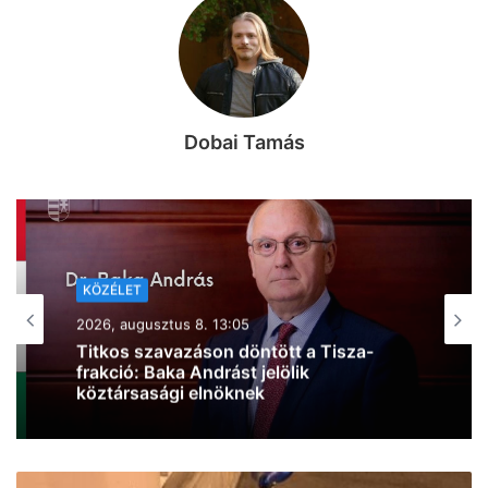
Dobai Tamás
KÖZÉLET
2026, augusztus 8. 10:44
Kiderült, mire költi a kormány a 6000
milliárd forint európai uniós forrást