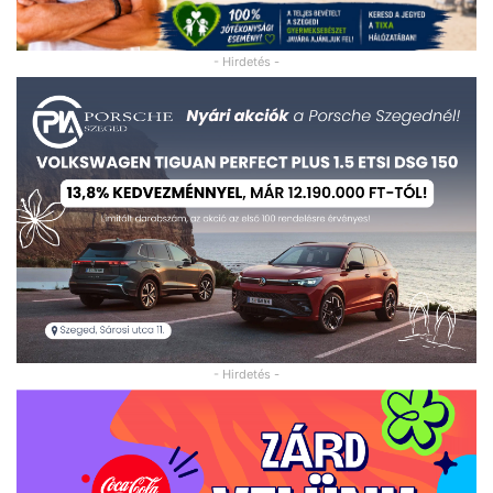
- Hirdetés -
- Hirdetés -