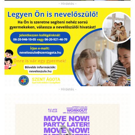
- Hirdetés -
- Hirdetés -