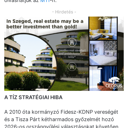
olvashatjuk az
MTI
-n.
- Hirdetés -
A TÍZ STRATÉGIAI HIBA
A 2010 óta kormányzó Fidesz-KDNP vereségét
és a Tisza Párt kétharmados győzelmét hozó
2026-os országgyűlési választásokat követően