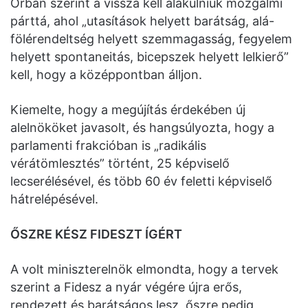
Orbán szerint a vissza kell alakulniuk mozgalmi
párttá, ahol „utasítások helyett barátság, alá-
fölérendeltség helyett szemmagasság, fegyelem
helyett spontaneitás, bicepszek helyett lelkierő”
kell, hogy a középpontban álljon.
Kiemelte, hogy a megújítás érdekében új
alelnököket javasolt, és hangsúlyozta, hogy a
parlamenti frakcióban is „radikális
vérátömlesztés” történt, 25 képviselő
lecserélésével, és több 60 év feletti képviselő
hátrelépésével.
ŐSZRE KÉSZ FIDESZT ÍGÉRT
A volt miniszterelnök elmondta, hogy a tervek
szerint a Fidesz a nyár végére újra erős,
rendezett és barátságos lesz, őszre pedig