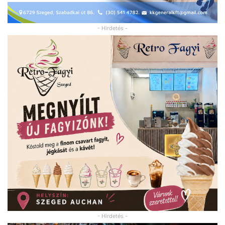
- Hirdetés -
- Hirdetés -