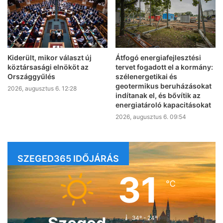
Kiderült, mikor választ új
Átfogó energiafejlesztési
köztársasági elnököt az
tervet fogadott el a kormány:
Országgyűlés
szélenergetikai és
geotermikus beruházásokat
2026, augusztus 6. 12:28
indítanak el, és bővítik az
energiatároló kapacitásokat
2026, augusztus 6. 09:54
SZEGED365 IDŐJÁRÁS
31
℃
34º - 24º