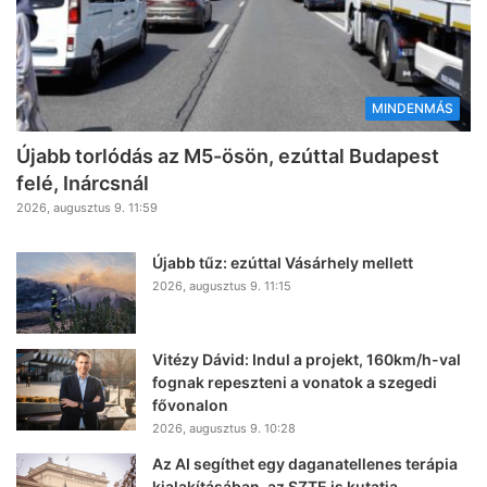
MINDENMÁS
Újabb torlódás az M5-ösön, ezúttal Budapest
felé, Inárcsnál
2026, augusztus 9. 11:59
Újabb tűz: ezúttal Vásárhely mellett
2026, augusztus 9. 11:15
Vitézy Dávid: Indul a projekt, 160km/h-val
fognak repeszteni a vonatok a szegedi
fővonalon
2026, augusztus 9. 10:28
Az AI segíthet egy daganatellenes terápia
kialakításában, az SZTE is kutatja