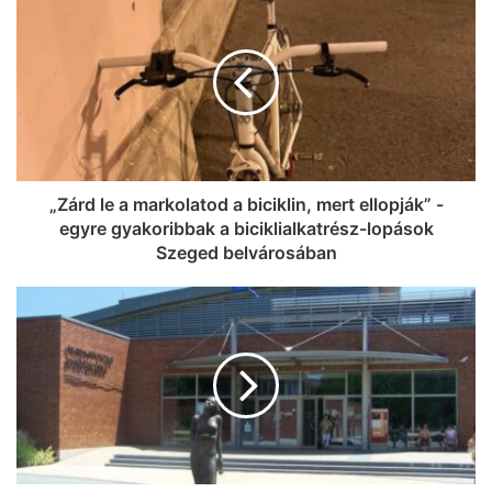
„Zárd le a markolatod a biciklin, mert ellopják” -
egyre gyakoribbak a biciklialkatrész-lopások
Szeged belvárosában