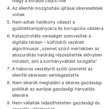
megy a korábbi csúcs fölé
Az ellenfél mozgósítási újításai sikeresebbek
voltak
Nem adtak hatékony választ a
gyűlöletkampányokra és korrupciós vádakra
Katasztrofális vereséget szenvedtek a
digitális térben – külföldről vezérelt
algoritmusok „szemet szúró mértékben az
abszurditás határáig részesítették előnyben
mindazt, ami a kormányváltást szolgálta”
A háborús veszélyről szóló üzenetet az
ellenfél sikeresen semlegesítette
Nem sikerült megtalálni a sikeres gazdasági
politikát az európai gazdasági hanyatlás
ellenére
Nem vállalták teljesíthetetlen gazdasági és