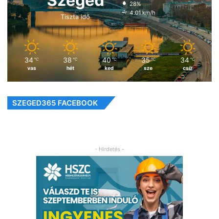
Szeged
28%
4.01 km/h
Tiszta idő
34
38
40
35
34
℃
℃
℃
℃
℃
vas
hét
ked
sze
csü
SZEGED365 FACEBOOK
- Hirdetés -