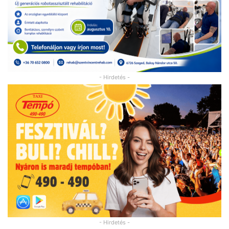
- Hirdetés -
- Hirdetés -