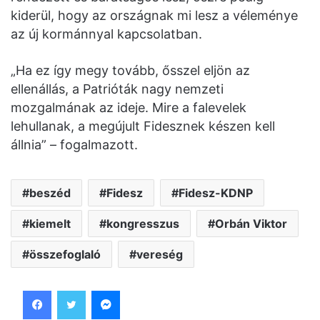
kiderül, hogy az országnak mi lesz a véleménye
az új kormánnyal kapcsolatban.
„Ha ez így megy tovább, ősszel eljön az
ellenállás, a Patrióták nagy nemzeti
mozgalmának az ideje. Mire a falevelek
lehullanak, a megújult Fidesznek készen kell
állnia” – fogalmazott.
beszéd
Fidesz
Fidesz-KDNP
kiemelt
kongresszus
Orbán Viktor
összefoglaló
vereség
Facebook
Twitter
Messenger