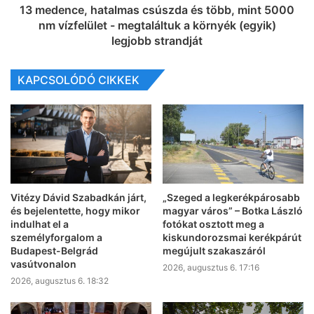
13 medence, hatalmas csúszda és több, mint 5000
nm vízfelület - megtaláltuk a környék (egyik)
legjobb strandját
KAPCSOLÓDÓ CIKKEK
Vitézy Dávid Szabadkán járt,
„Szeged a legkerékpárosabb
és bejelentette, hogy mikor
magyar város” – Botka László
indulhat el a
fotókat osztott meg a
személyforgalom a
kiskundorozsmai kerékpárút
Budapest-Belgrád
megújult szakaszáról
vasútvonalon
2026, augusztus 6. 17:16
2026, augusztus 6. 18:32