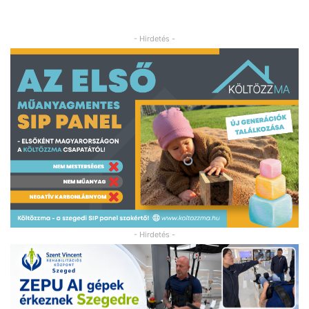
- Hirdetés -
- Hirdetés -