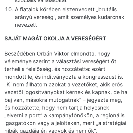
szociális vállalásokat
A fiatalok körében elszenvedett „brutális
arányú vereség”, amit személyes kudarcnak
nevezett
SAJÁT MAGÁT OKOLJA A VERESÉGÉRT
Beszédében Orbán Viktor elmondta, hogy
véleménye szerint a választási vereségért őt
terheli a felelősség, és hozzátette: ezért
mondott le, és indítványozta a kongresszust is.
„Ki nem állhatom azokat a vezetőket, akik erős
vezetői jogosítványokat kérnek és kapnak, de ha
baj van, másokra mutogatnak” – jegyezte meg,
és hozzátette, hogy nem tartja helyesnek
„elverni a port” a kampányfőnökön, a regionális
igazgatókon vagy a jelölteken, mert „a stratégiai
hibák gazdája én vagyok és nem ők”.