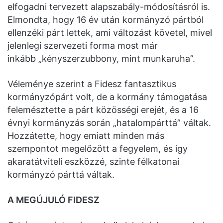
elfogadni tervezett alapszabály-módosításról is.
Elmondta, hogy 16 év után kormányzó pártból
ellenzéki párt lettek, ami változást követel, mivel
jelenlegi szervezeti forma most már
inkább „kényszerzubbony, mint munkaruha”.
Véleménye szerint a Fidesz fantasztikus
kormányzópárt volt, de a kormány támogatása
felemésztette a párt közösségi erejét, és a 16
évnyi kormányzás során „hatalompárttá” váltak.
Hozzátette, hogy emiatt minden más
szempontot megelőzött a fegyelem, és így
akaratátviteli eszközzé, szinte félkatonai
kormányzó párttá váltak.
A MEGÚJULÓ FIDESZ