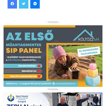
- Hirdetés -
- Hirdetés -