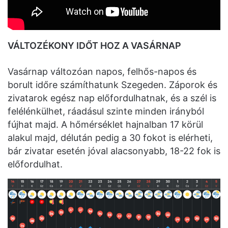
VÁLTOZÉKONY IDŐT HOZ A VASÁRNAP
Vasárnap változóan napos, felhős-napos és
borult időre számíthatunk Szegeden. Záporok és
zivatarok egész nap előfordulhatnak, és a szél is
felélénkülhet, ráadásul szinte minden irányból
fújhat majd. A hőmérséklet hajnalban 17 körül
alakul majd, délután pedig a 30 fokot is elérheti,
bár zivatar esetén jóval alacsonyabb, 18-22 fok is
előfordulhat.