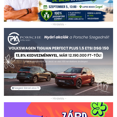
- Hirdetés -
- Hirdetés -