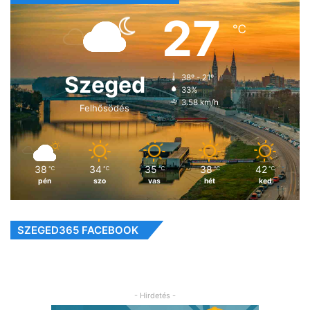
27
℃
Szeged
38º - 21º
33%
3.58 km/h
Felhősödés
38
34
35
38
42
℃
℃
℃
℃
℃
pén
szo
vas
hét
ked
SZEGED365 FACEBOOK
- Hirdetés -