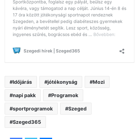
Időjárás
jótékonyság
Mozi
napi pakk
Programok
sportprogramok
Szeged
Szeged365
Facebook
Twitter
Messenger