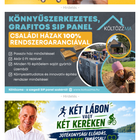
- Hirdetés -
- Hirdetés -