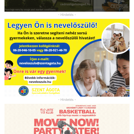
- Hirdetés -
- Hirdetés -