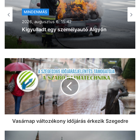
MINDENMÁS
2026, augusztus 6. 15:25
„Rókuson valami megint odakapott” –
óriási füstfelhők jelentek meg Szeged
felett az égen (videó és fotók)
Vasárnap változékony időjárás érkezik Szegedre