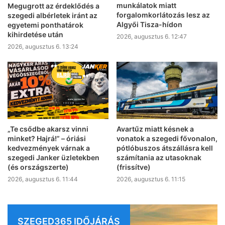
munkálatok miatt
Megugrott az érdeklődés a
forgalomkorlátozás lesz az
szegedi albérletek iránt az
Algyői Tisza-hídon
egyetemi ponthatárok
kihirdetése után
2026, augusztus 6. 12:47
2026, augusztus 6. 13:24
„Te csődbe akarsz vinni
Avartűz miatt késnek a
minket? Hajrá!” – óriási
vonatok a szegedi fővonalon,
kedvezmények várnak a
pótlóbuszos átszállásra kell
szegedi Janker üzletekben
számítania az utasoknak
(és országszerte)
(frissítve)
2026, augusztus 6. 11:44
2026, augusztus 6. 11:15
SZEGED365 IDŐJÁRÁS