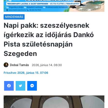
MINDENMÁS
Napi pakk: szeszélyesnek
ígérkezik az időjárás Dankó
Pista születésnapján
Szegeden
Dobai Tamás
2026, június 14. 06:30
Frissítve: 2026, június 15. 07:06
Facebook
Twitter
Messenger