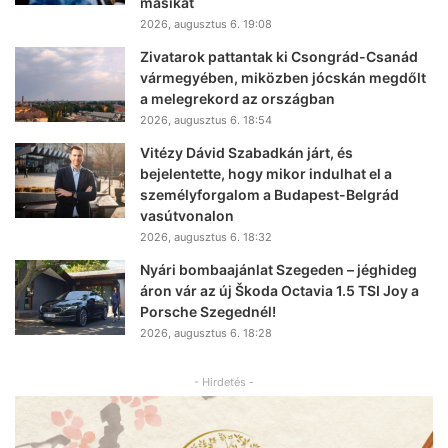
másikat
2026, augusztus 6. 19:08
Zivatarok pattantak ki Csongrád-Csanád
vármegyében, miközben jócskán megdőlt
a melegrekord az országban
2026, augusztus 6. 18:54
Vitézy Dávid Szabadkán járt, és
bejelentette, hogy mikor indulhat el a
személyforgalom a Budapest-Belgrád
vasútvonalon
2026, augusztus 6. 18:32
Nyári bombaajánlat Szegeden – jéghideg
áron vár az új Škoda Octavia 1.5 TSI Joy a
Porsche Szegednél!
2026, augusztus 6. 18:28
- Hirdetés -