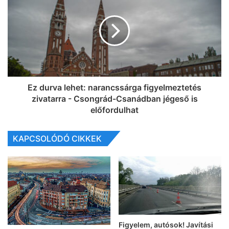
Ez durva lehet: narancssárga figyelmeztetés
zivatarra - Csongrád-Csanádban jégeső is
előfordulhat
KAPCSOLÓDÓ CIKKEK
Figyelem, autósok! Javítási