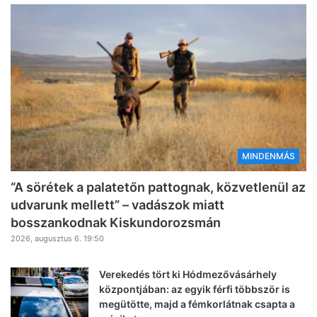
MINDENMÁS
“A sörétek a palatetőn pattognak, közvetlenül az
udvarunk mellett” – vadászok miatt
bosszankodnak Kiskundorozsmán
2026, augusztus 6. 19:50
Verekedés tört ki Hódmezővásárhely
központjában: az egyik férfi többször is
megütötte, majd a fémkorlátnak csapta a