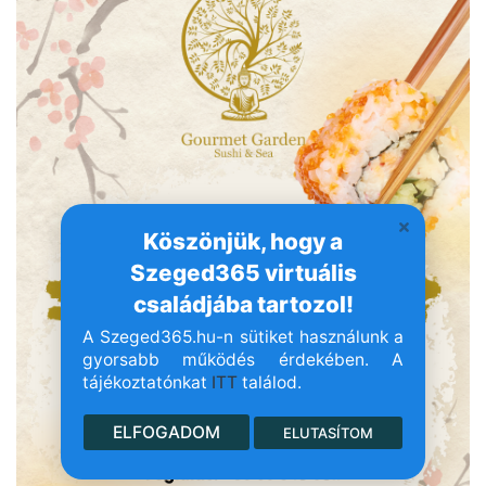
Köszönjük, hogy a
Szeged365 virtuális
családjába tartozol!
A Szeged365.hu-n sütiket használunk a
gyorsabb működés érdekében. A
tájékoztatónkat
ITT
találod.
ELFOGADOM
ELUTASÍTOM