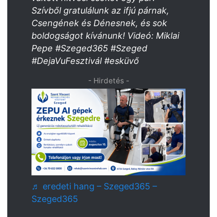
Szívből gratulálunk az ifjú párnak,
Csengének és Dénesnek, és sok
boldogságot kívánunk! Videó: Miklai
Pepe #Szeged365 #Szeged
#DejaVuFesztivál #esküvő
- Hirdetés -
♬ eredeti hang – Szeged365 –
Szeged365