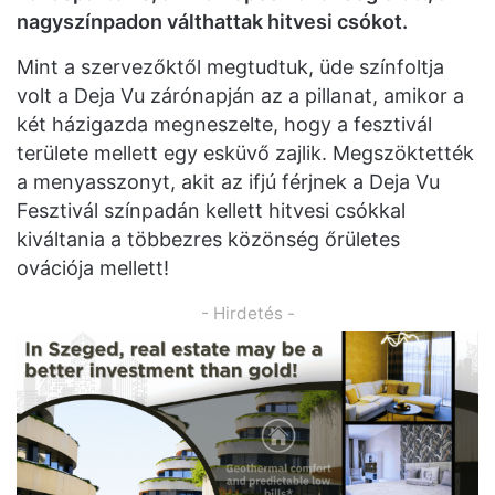
nagyszínpadon válthattak hitvesi csókot.
Mint a szervezőktől megtudtuk, üde színfoltja
volt a Deja Vu zárónapján az a pillanat, amikor a
két házigazda megneszelte, hogy a fesztivál
területe mellett egy esküvő zajlik. Megszöktették
a menyasszonyt, akit az ifjú férjnek a Deja Vu
Fesztivál színpadán kellett hitvesi csókkal
kiváltania a többezres közönség őrületes
ovációja mellett!
- Hirdetés -