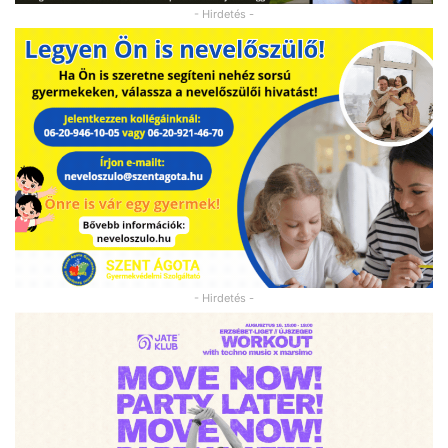
- Hirdetés -
- Hirdetés -