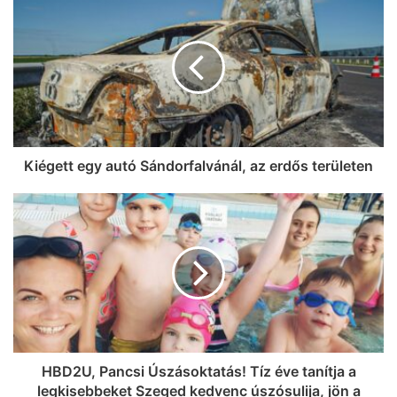
Kiégett egy autó Sándorfalvánál, az erdős területen
HBD2U, Pancsi Úszásoktatás! Tíz éve tanítja a
legkisebbeket Szeged kedvenc úszósulija, jön a