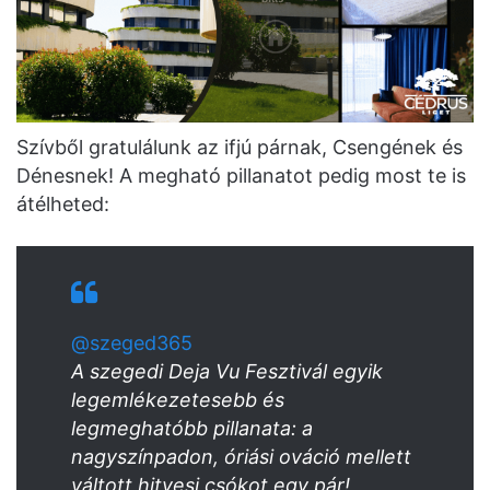
Szívből gratulálunk az ifjú párnak, Csengének és
Dénesnek! A megható pillanatot pedig most te is
átélheted:
@szeged365
A szegedi Deja Vu Fesztivál egyik
legemlékezetesebb és
legmeghatóbb pillanata: a
nagyszínpadon, óriási ováció mellett
váltott hitvesi csókot egy pár!