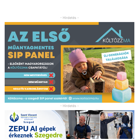
- Hirdetés -
- Hirdetés -