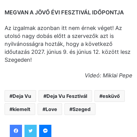
MEGVAN A JÖVŐ ÉVI FESZTIVÁL IDŐPONTJA
Az izgalmak azonban itt nem érnek véget! Az
utolsó nagy dobás előtt a szervezők azt is
nyilvánosságra hozták, hogy a következő
időutazás 2027. június 9. és június 12. között lesz
Szegeden!
Videó: Miklai Pepe
Deja Vu
Deja Vu Fesztivál
esküvő
kiemelt
Love
Szeged
Facebook
Twitter
Messenger