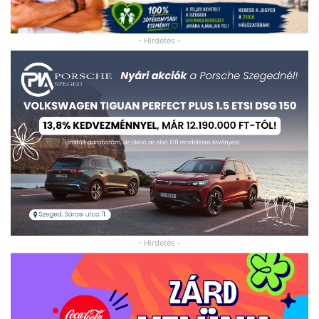
- Hirdetés -
- Hirdetés -