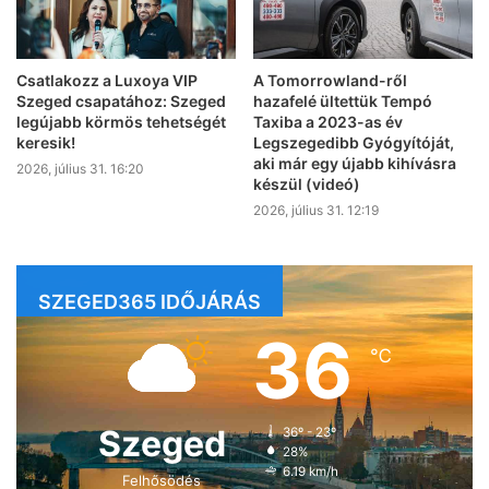
Csatlakozz a Luxoya VIP
A Tomorrowland-ről
Szeged csapatához: Szeged
hazafelé ültettük Tempó
legújabb körmös tehetségét
Taxiba a 2023-as év
keresik!
Legszegedibb Gyógyítóját,
aki már egy újabb kihívásra
2026, július 31. 16:20
készül (videó)
2026, július 31. 12:19
SZEGED365 IDŐJÁRÁS
36
℃
Szeged
36º - 23º
28%
6.19 km/h
Felhősödés