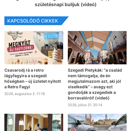
születésnapi bulijuk (videó)
KAPCSOLÓDÓ CIKKEK
Csavarodj rá a retro
Szegedi Pletykák: “a család
lágyfagyira a szegedi
nem támogatja, de én
hőségben – új üzletet nyitott
megjutalmazom azt, aki jól
a Retro Fagyi
viselkedik” – avagy ezt
gondolják a szegediek a
2026, augusztus 3. 11:18
borravalóról! (videó)
2026, július 31. 20:14