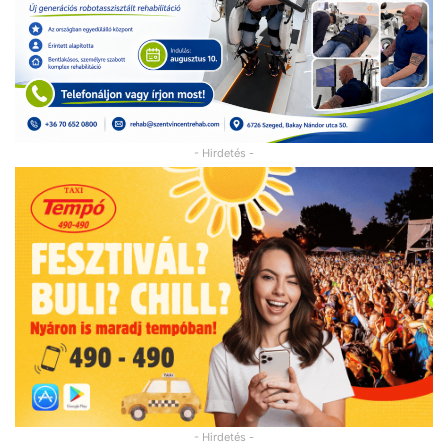
- Hirdetés -
- Hirdetés -