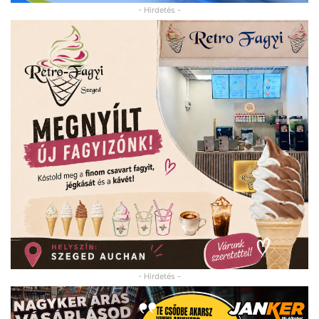
- Hirdetés -
- Hirdetés -