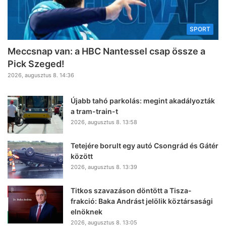
SPORT
Meccsnap van: a HBC Nantessel csap össze a
Pick Szeged!
2026, augusztus 8. 14:36
Újabb tahó parkolás: megint akadályozták
a tram-train-t
2026, augusztus 8. 13:58
Tetejére borult egy autó Csongrád és Gátér
között
2026, augusztus 8. 13:39
Titkos szavazáson döntött a Tisza-
frakció: Baka Andrást jelölik köztársasági
elnöknek
2026, augusztus 8. 13:05