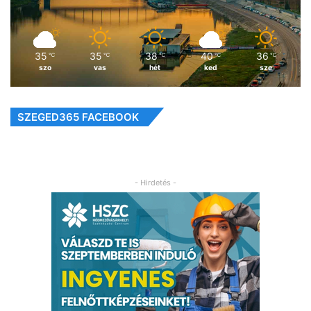
35
35
38
40
36
℃
℃
℃
℃
℃
szo
vas
hét
ked
sze
SZEGED365 FACEBOOK
- Hirdetés -