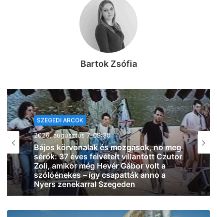
Bartok Zsófia
SZEGEDI ARCOK
2026, augusztus 7. 07:58
Le a kalappal: az SZTE Mérnöki Kar
csapata Franciaországot is
meghódíthatja, Magyarországot és
Szegedet képviselhetik az európai
döntőben