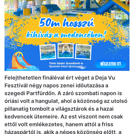
Felejthetetlen fináléval ért véget a Deja Vu
Fesztivál négy napos zenei időutazása a
szegedi Partfürdőn. A záró szombati napon is
óriási volt a hangulat, ahol a közönség az utolsó
pillanatig tombolt a világsztárok és a hazai
kedvencek ütemeire. Az est viszont nem csak
ettől volt emlékezetes, hanem attól a friss
házaspártól is, akik a népes közönség előtt, a