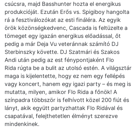
csúcsra, majd Basshunter hozta el energikus
produkcióját. Ezután Erős vs. Spigiboy hangolta
rá a fesztiválozókat az esti fináléra. Az egyik
örök közönségkedvenc, Cascada is feltüzelte a
tömeget egy igazán energikus előadással, őt
pedig a már Deja Vu veteránnak számító DJ
Sterbinszky követte. DJ Szatmári és Szakos
Andi után pedig az est fénypontjaként Flo
Rida rúgta be a bulit az utolsó estén. A világsztár
maga is kijelentette, hogy ez nem egy fellépés
vagy koncert, hanem egy igazi party – és meg is
mutatta, milyen, amikor Flo Rida a főnök! A
színpadra többször is felhívott közel 200 fiút és
lányt, akik együtt partyzhattak Flo Ridával és
csapatával, felejthetetlen élményt szerezve
mindenkinek.