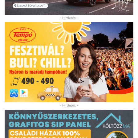
- Hirdetés -
- Hirdetés -