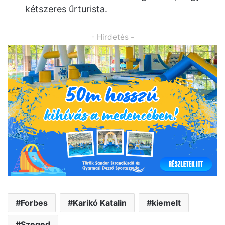
kétszeres űrturista.
- Hirdetés -
Forbes
Karikó Katalin
kiemelt
Szeged