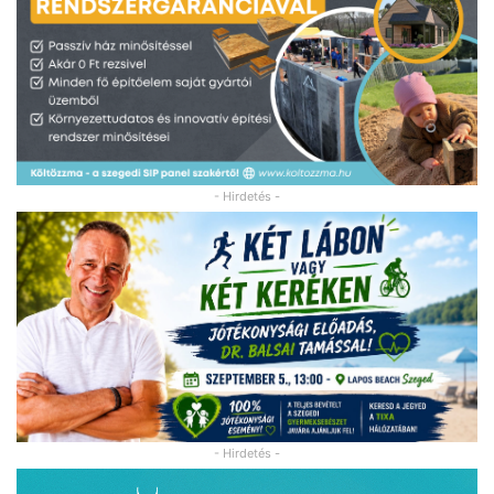
- Hirdetés -
- Hirdetés -