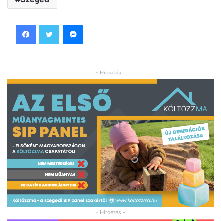
Facebook
Twitter
Messenger
- Hirdetés -
- Hirdetés -