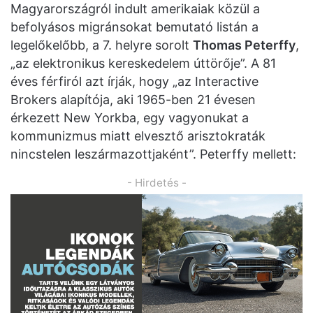
Magyarországról indult amerikaiak közül a
befolyásos migránsokat bemutató listán a
legelőkelőbb, a 7. helyre sorolt
Thomas Peterffy
,
„az elektronikus kereskedelem úttörője”. A 81
éves férfiról azt írják, hogy „az Interactive
Brokers alapítója, aki 1965-ben 21 évesen
érkezett New Yorkba, egy vagyonukat a
kommunizmus miatt elvesztő arisztokraták
nincstelen leszármazottjaként”. Peterffy mellett:
- Hirdetés -