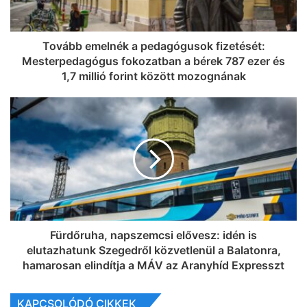
Tovább emelnék a pedagógusok fizetését:
Mesterpedagógus fokozatban a bérek 787 ezer és
1,7 millió forint között mozognának
Fürdőruha, napszemcsi elővesz: idén is
elutazhatunk Szegedről közvetlenül a Balatonra,
hamarosan elindítja a MÁV az Aranyhíd Expresszt
KAPCSOLÓDÓ CIKKEK