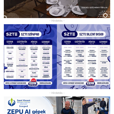
- Hirdetés -
- Hirdetés -