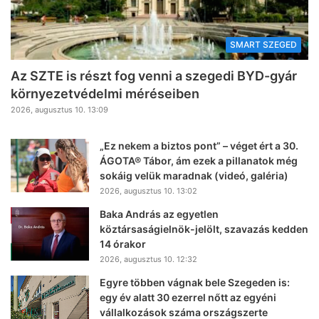
SMART SZEGED
Az SZTE is részt fog venni a szegedi BYD-gyár
környezetvédelmi méréseiben
2026, augusztus 10. 13:09
„Ez nekem a biztos pont” – véget ért a 30.
ÁGOTA® Tábor, ám ezek a pillanatok még
sokáig velük maradnak (videó, galéria)
2026, augusztus 10. 13:02
Baka András az egyetlen
köztársaságielnök-jelölt, szavazás kedden
14 órakor
2026, augusztus 10. 12:32
Egyre többen vágnak bele Szegeden is:
egy év alatt 30 ezerrel nőtt az egyéni
vállalkozások száma országszerte