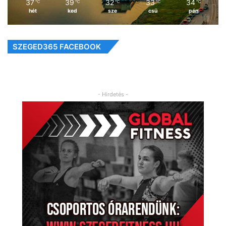
37
39
32
33
34
℃
℃
℃
℃
℃
hét
ked
sze
csü
pén
SZEGED365 FACEBOOK
- Hirdetés -