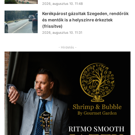
2026, augusztus 10. 11:48
Kerékpárost gázoltak Szegeden, rendőrök
és mentők is a helyszínre érkeztek
(frissítve)
2026, augusztus 10. 11:31
- Hirdetés -