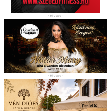
- Hirdetés -
- Hirdetés -