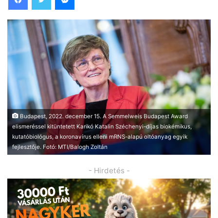
Budapest, 2022. december 15. A Semmelweis Budapest Award
elismeréssel kitüntetett Karikó Katalin Széchenyi-díjas biokémikus,
kutatóbiológus, a koronavírus elleni mRNS-alapú oltóanyag egyik
fejlesztője. Fotó: MTI/Balogh Zoltán
- Hirdetés -