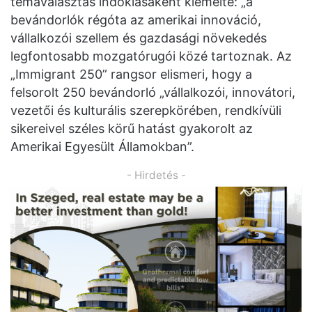
témaválasztás indoklásaként kiemelte: „a
bevándorlók régóta az amerikai innováció,
vállalkozói szellem és gazdasági növekedés
legfontosabb mozgatórugói közé tartoznak. Az
„Immigrant 250” rangsor elismeri, hogy a
felsorolt 250 bevándorló „vállalkozói, innovátori,
vezetői és kulturális szerepkörében, rendkívüli
sikereivel széles körű hatást gyakorolt az
Amerikai Egyesült Államokban”.
- Hirdetés -