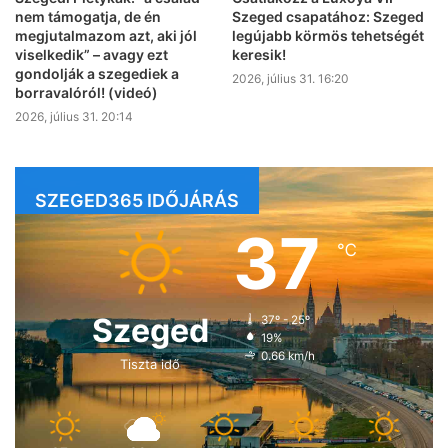
nem támogatja, de én
Szeged csapatához: Szeged
megjutalmazom azt, aki jól
legújabb körmös tehetségét
viselkedik” – avagy ezt
keresik!
gondolják a szegediek a
2026, július 31. 16:20
borravalóról! (videó)
2026, július 31. 20:14
SZEGED365 IDŐJÁRÁS
37
℃
Szeged
37º - 25º
19%
0.66 km/h
Tiszta idő