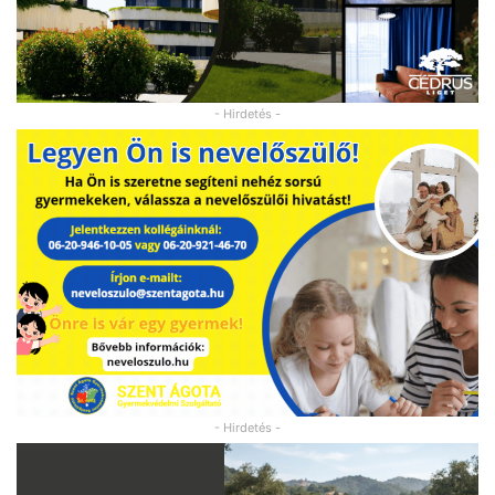
- Hirdetés -
- Hirdetés -