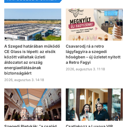
A Szeged határában működő
Csavarodj rá a retro
CE Glass is lépett: az elsők
lágyfagyira a szegedi
között vállaltak üzleti
hőségben – új üzletet nyitott
áldozatot az ország
a Retro Fagyi
energiaellátásának
2026, augusztus 3. 11:18
biztonságáért
2026, augusztus 3. 14:18
Szegedi Pletykák: “a család
Csatlakozz a Luxoya VIP