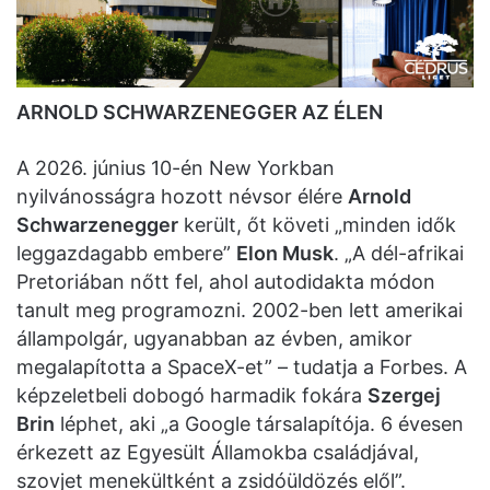
ARNOLD SCHWARZENEGGER AZ ÉLEN
A 2026. június 10-én New Yorkban
nyilvánosságra hozott névsor élére
Arnold
Schwarzenegger
került, őt követi „minden idők
leggazdagabb embere”
Elon Musk
. „A dél-afrikai
Pretoriában nőtt fel, ahol autodidakta módon
tanult meg programozni. 2002-ben lett amerikai
állampolgár, ugyanabban az évben, amikor
megalapította a SpaceX-et” – tudatja a Forbes. A
képzeletbeli dobogó harmadik fokára
Szergej
Brin
léphet, aki „a Google társalapítója. 6 évesen
érkezett az Egyesült Államokba családjával,
szovjet menekültként a zsidóüldözés elől”.