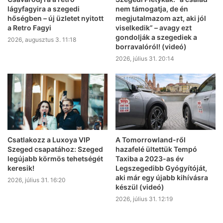
lágyfagyira a szegedi
nem támogatja, de én
hőségben – új üzletet nyitott
megjutalmazom azt, aki jól
a Retro Fagyi
viselkedik” – avagy ezt
gondolják a szegediek a
2026, augusztus 3. 11:18
borravalóról! (videó)
2026, július 31. 20:14
Csatlakozz a Luxoya VIP
A Tomorrowland-ről
Szeged csapatához: Szeged
hazafelé ültettük Tempó
legújabb körmös tehetségét
Taxiba a 2023-as év
keresik!
Legszegedibb Gyógyítóját,
aki már egy újabb kihívásra
2026, július 31. 16:20
készül (videó)
2026, július 31. 12:19