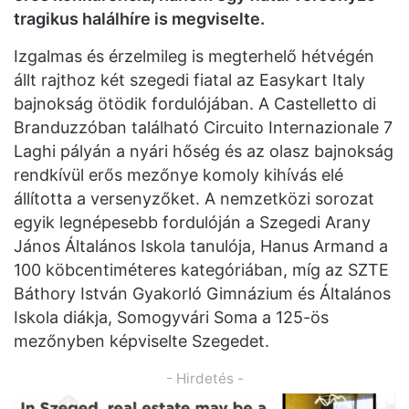
tragikus halálhíre is megviselte.
Izgalmas és érzelmileg is megterhelő hétvégén
állt rajthoz két szegedi fiatal az Easykart Italy
bajnokság ötödik fordulójában. A Castelletto di
Branduzzóban található Circuito Internazionale 7
Laghi pályán a nyári hőség és az olasz bajnokság
rendkívül erős mezőnye komoly kihívás elé
állította a versenyzőket. A nemzetközi sorozat
egyik legnépesebb fordulóján a Szegedi Arany
János Általános Iskola tanulója, Hanus Armand a
100 köbcentiméteres kategóriában, míg az SZTE
Báthory István Gyakorló Gimnázium és Általános
Iskola diákja, Somogyvári Soma a 125-ös
mezőnyben képviselte Szegedet.
- Hirdetés -