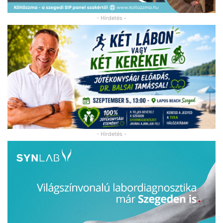
- Hirdetés -
- Hirdetés -