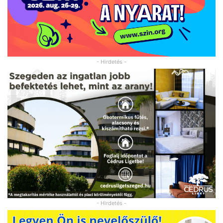
- Hirdetés -
- Hirdetés -