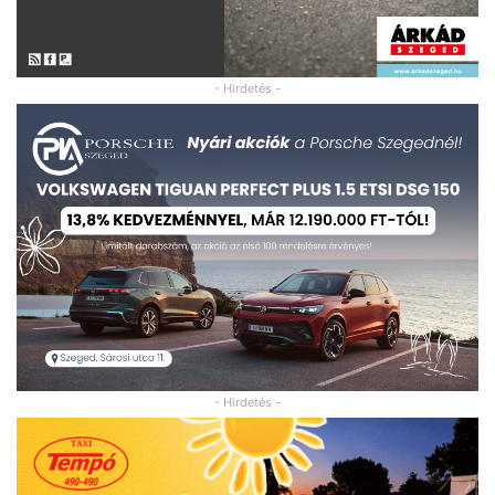
- Hirdetés -
- Hirdetés -