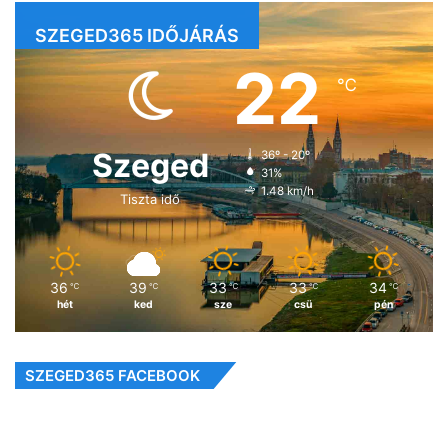
SZEGED365 IDŐJÁRÁS
22
℃
Szeged
36º - 20º
31%
1.48 km/h
Tiszta idő
36
39
33
33
34
℃
℃
℃
℃
℃
hét
ked
sze
csü
pén
SZEGED365 FACEBOOK