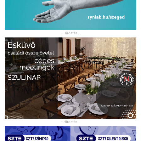
- Hirdetés -
- Hirdetés -