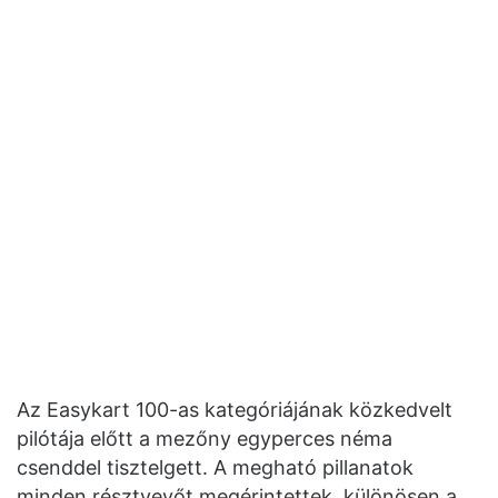
Az Easykart 100-as kategóriájának közkedvelt
pilótája előtt a mezőny egyperces néma
csenddel tisztelgett. A megható pillanatok
minden résztvevőt megérintettek, különösen a