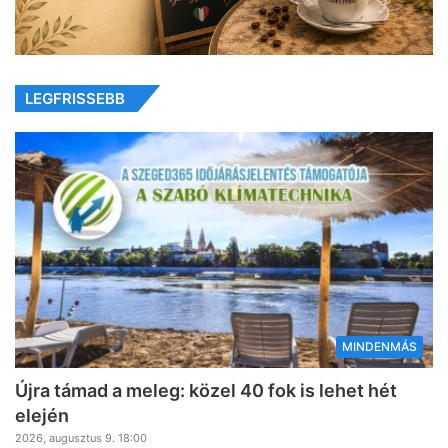
LEGFRISSEBB
MINDENMÁS
Újra támad a meleg: közel 40 fok is lehet hét
elején
2026, augusztus 9. 18:00