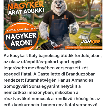
Az Easykart Italy bajnokság ötödik fordulójában,
az olasz utánpótlás-gokartsport egyik
legerősebb mezőnyében versenyzett két
szegedi fiatal. A Castelletto di Branduzzóban
rendezett futamhétvégén Hanus Armand és
Somogyvári Soma egyaránt helytállt a
nemzetközi mezőnyben, miközben a
résztvevőket nemcsak a rendkívüli hőség és az
erős konkurencia, hanem egy fiatal versenyző