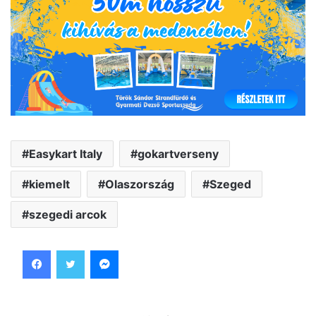
Easykart Italy
gokartverseny
kiemelt
Olaszország
Szeged
szegedi arcok
Facebook
Twitter
Messenger