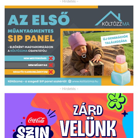
- Hirdetés -
- Hirdetés -