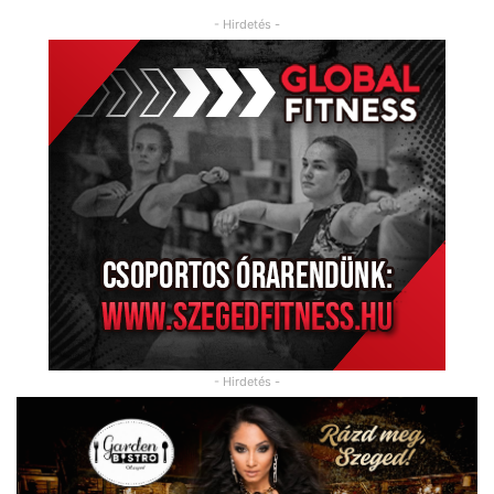
- Hirdetés -
- Hirdetés -