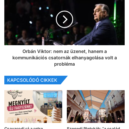
Orbán Viktor: nem az üzenet, hanem a
kommunikációs csatornák elhanyagolása volt a
probléma
KAPCSOLÓDÓ CIKKEK
Csavarodj rá a retro
Szegedi Pletykák: “a család