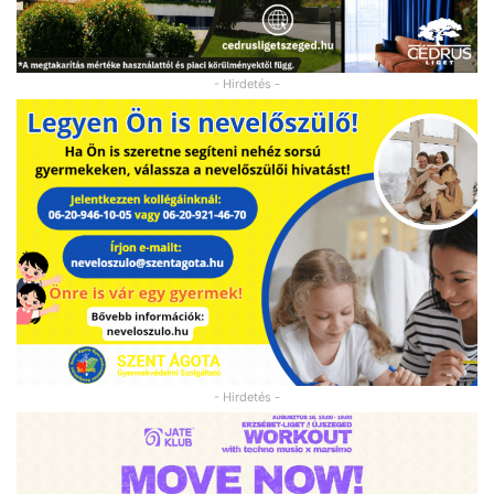
- Hirdetés -
- Hirdetés -