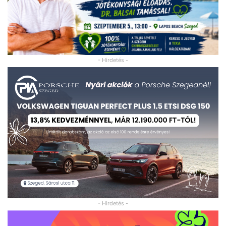
- Hirdetés -
- Hirdetés -