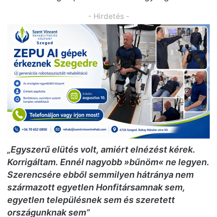
- Hirdetés -
„Egyszerű elütés volt, amiért elnézést kérek.
Korrigáltam. Ennél nagyobb »bűnöm« ne legyen.
Szerencsére ebből semmilyen hátránya nem
származott egyetlen Honfitársamnak sem,
egyetlen településnek sem és szeretett
országunknak sem”