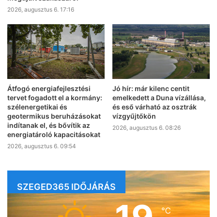
2026, augusztus 6. 17:16
Átfogó energiafejlesztési
Jó hír: már kilenc centit
tervet fogadott el a kormány:
emelkedett a Duna vízállása,
szélenergetikai és
és eső várható az osztrák
geotermikus beruházásokat
vízgyűjtőkön
indítanak el, és bővítik az
2026, augusztus 6. 08:26
energiatároló kapacitásokat
2026, augusztus 6. 09:54
SZEGED365 IDŐJÁRÁS
℃