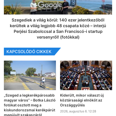
Szegediek a világ körül: 140 ezer jelentkezőből
kerültek a világ legjobb 48 csapata közé – interjú
Perjési Szabolccsal a San Franciscó-i startup
versenyről! (fotókkal)
KAPCSOLÓDÓ CIKKEK
„Szeged a legkerékpárosabb
Kiderült, mikor választ új
magyar város” – Botka László
köztársasági elnököt az
fotókat osztott meg a
Országgyűlés
kiskundorozsmai kerékpárút
2026, augusztus 6. 12:28
megújult szakaszáról