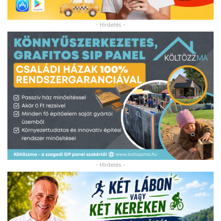
- Hirdetés -
- Hirdetés -