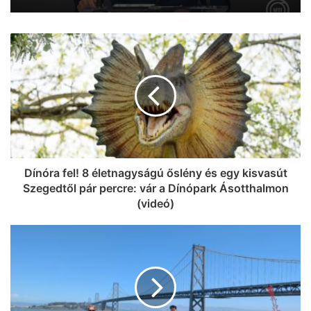
Dínóra fel! 8 életnagyságú őslény és egy kisvasút
Szegedtől pár percre: vár a Dínópark Ásotthalmon
(videó)