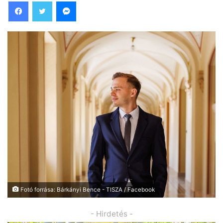
Facebook
Twitter
Messenger
Fotó forrása: Bárkányi Bence - TISZA / Facebook
- Hirdetés -