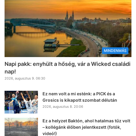
MINDENMÁS
Napi pakk: enyhült a hőség, vár a Wicked családi
nap!
2026, augusztus 9. 06:30
Ez nem volt a mi esténk: a PICK és a
Grosics is kikapott szombat délután
2026, augusztus 8. 20:06
Ez a helyzet Baktón, ahol hatalmas tűz volt
– kollégánk élőben jelentkezett (fotók,
videó!)