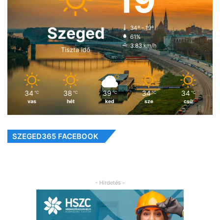
19
Szeged
34º - 19º
61%
3.83 km/h
Tiszta idő
34
38
39
34
34
℃
℃
℃
℃
℃
vas
hét
ked
sze
csü
SZEGED365 FACEBOOK
- Hirdetés -