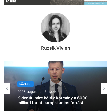
Ruzsik Vivien
KÖZÉLET
2026, augusztus 7. 19:39
Lazul a volt miniszterelnök: Orbán
Viktor felbukkant a szerbiai
trombitafesztiválon, sörözött és
csevapot kóstolt