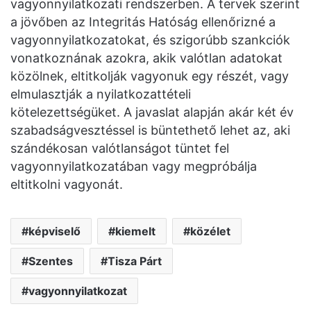
vagyonnyilatkozati rendszerben. A tervek szerint
a jövőben az Integritás Hatóság ellenőrizné a
vagyonnyilatkozatokat, és szigorúbb szankciók
vonatkoznának azokra, akik valótlan adatokat
közölnek, eltitkolják vagyonuk egy részét, vagy
elmulasztják a nyilatkozattételi
kötelezettségüket. A javaslat alapján akár két év
szabadságvesztéssel is büntethető lehet az, aki
szándékosan valótlanságot tüntet fel
vagyonnyilatkozatában vagy megpróbálja
eltitkolni vagyonát.
képviselő
kiemelt
közélet
Szentes
Tisza Párt
vagyonnyilatkozat