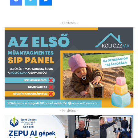
- Hirdetés -
- Hirdetés -