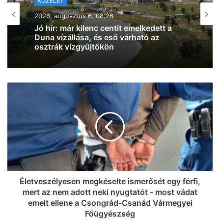
2026, augusztus 5. 16:23
Kiderült, hogy kiket ajánl az SZTE a
Szegedi Tudományegyetemért
Alapítvány kuratóriumi és
felügyelőbizottsági tagjainak (fotók)
Életveszélyesen megkéselte ismerősét egy férfi,
mert az nem adott neki nyugtatót - most vádat
emelt ellene a Csongrád-Csanád Vármegyei
Főügyészség