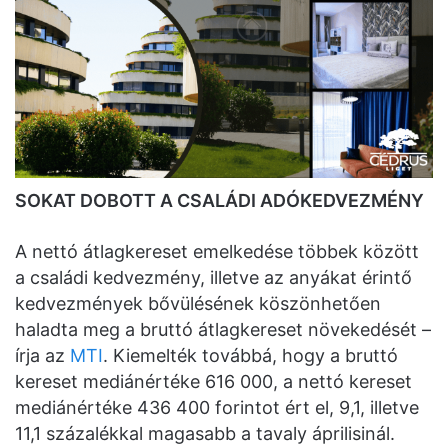
SOKAT DOBOTT A CSALÁDI ADÓKEDVEZMÉNY
A nettó átlagkereset emelkedése többek között
a családi kedvezmény, illetve az anyákat érintő
kedvezmények bővülésének köszönhetően
haladta meg a bruttó átlagkereset növekedését –
írja az
MTI
. Kiemelték továbbá, hogy a bruttó
kereset mediánértéke 616 000, a nettó kereset
mediánértéke 436 400 forintot ért el, 9,1, illetve
11,1 százalékkal magasabb a tavaly áprilisinál.