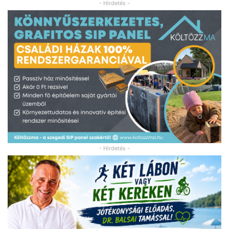
- Hirdetés -
- Hirdetés -