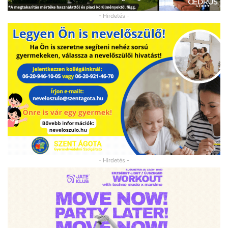
- Hirdetés -
- Hirdetés -