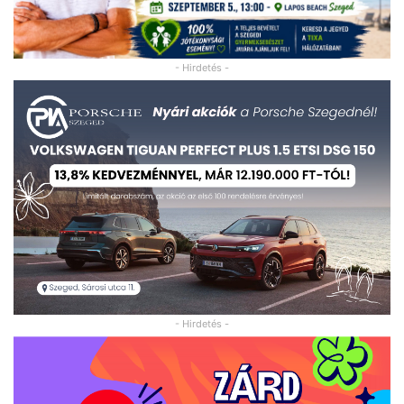
- Hirdetés -
- Hirdetés -