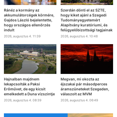
Ránéz a kormány az
Szerdán dönti el az SZTE,
akkumulátorcégek körmére,
hogy kiket ajánl a Szegedi
Gajdos László bejelentette,
Tudományegyetemért
hogy országos ellenőrzés
Alapítvány kuratóriumi, és
indult
felügyelőbizottsági tagjainak
2026, augusztus 4. 11:39
2026, augusztus 4. 10:48
Hajnalban majdnem
Megvan, mi okozta az
lekapcsolták a Paksi
éjszakai pár másodperces
Erőművet, de egy kicsit
áramszüneteket Szegeden,
emelkedett a Duna vízszintje
válaszolt az MVM
2026, augusztus 4. 08:39
2026, augusztus 4. 06:49