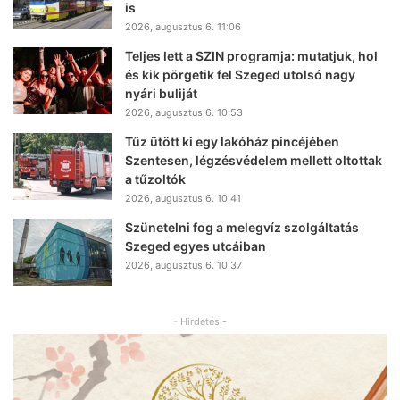
is
2026, augusztus 6. 11:06
Teljes lett a SZIN programja: mutatjuk, hol
és kik pörgetik fel Szeged utolsó nagy
nyári buliját
2026, augusztus 6. 10:53
Tűz ütött ki egy lakóház pincéjében
Szentesen, légzésvédelem mellett oltottak
a tűzoltók
2026, augusztus 6. 10:41
Szünetelni fog a melegvíz szolgáltatás
Szeged egyes utcáiban
2026, augusztus 6. 10:37
- Hirdetés -