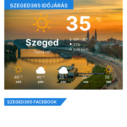
SZEGED365 IDŐJÁRÁS
35
℃
Szeged
40º - 26º
22%
0.99 km/h
Tiszta idő
40
40
35
35
38
℃
℃
℃
℃
℃
csü
pén
szo
vas
hét
SZEGED365 FACEBOOK