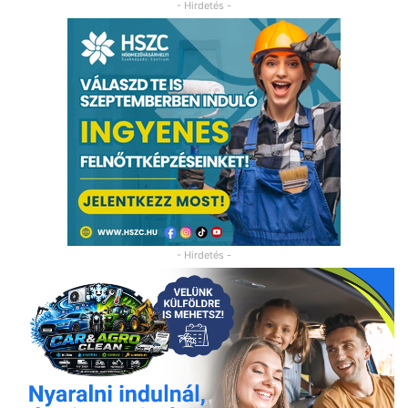
- Hirdetés -
- Hirdetés -