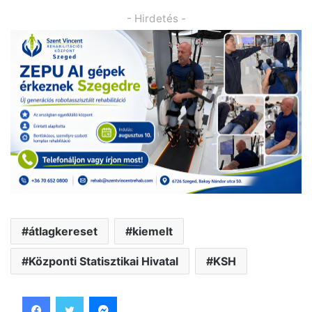
- Hirdetés -
átlagkereset
kiemelt
Központi Statisztikai Hivatal
KSH
Facebook
Twitter
Messenger