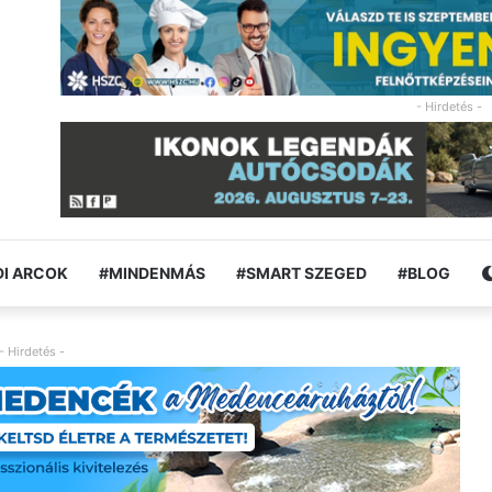
- Hirdetés -
I ARCOK
#MINDENMÁS
#SMART SZEGED
#BLOG
- Hirdetés -