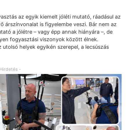
asztás az egyik kiemelt jóléti mutató, ráadásul az
rő árszínvonalat is figyelembe veszi. Bár nem az
ató a jólétre – vagy épp annak hiányára –, de
yen fogyasztási viszonyok között élnek.
utolsó helyek egyikén szerepel, a lecsúszás
 Hirdetés -