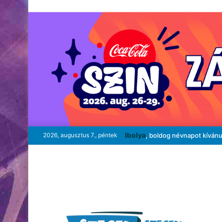
Ibolya
2026, augusztus 7., péntek
, boldog névnapot kíván