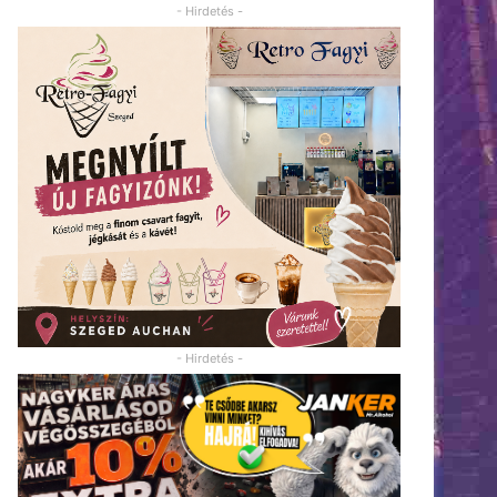
- Hirdetés -
- Hirdetés -