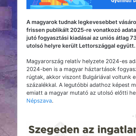
A magyarok tudnak legkevesebbet vásároln
frissen publikált 2025-re vonatkozó adata
jutó fogyasztási kiadásai az uniós átlag 
utolsó helyre került Lettországgal együtt.
Magyarország relatív helyzete 2024-es ad
2024-ben is a magyar háztartások fogyaszt
rúgtak, akkor viszont Bulgáriával voltunk e
százalékkal. A legutóbbi adathoz képest mi
emiatt a magyar mutató az utolsó előtti hely
Népszava
.
-