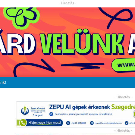
- Hirdetés -
unk!
- Hirdetés -
- Hirdetés -