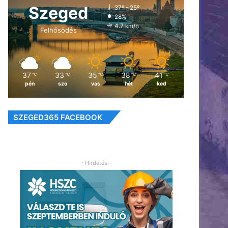
Szeged
37º - 25º
28%
4.7 km/h
Felhősödés
37
33
35
38
41
℃
℃
℃
℃
℃
pén
szo
vas
hét
ked
SZEGED365 FACEBOOK
- Hirdetés -