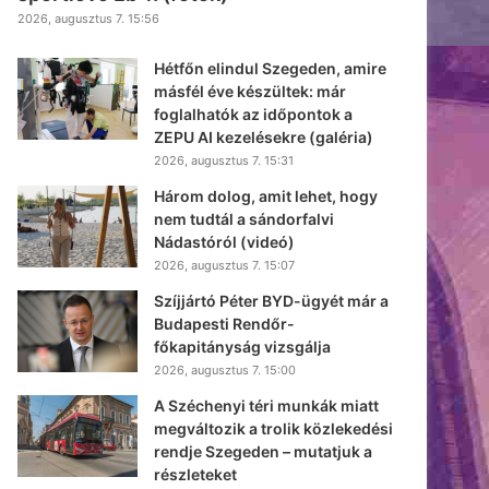
2026, augusztus 7. 15:56
Hétfőn elindul Szegeden, amire
másfél éve készültek: már
foglalhatók az időpontok a
ZEPU AI kezelésekre (galéria)
2026, augusztus 7. 15:31
Három dolog, amit lehet, hogy
nem tudtál a sándorfalvi
Nádastóról (videó)
2026, augusztus 7. 15:07
Szíjjártó Péter BYD-ügyét már a
Budapesti Rendőr-
főkapitányság vizsgálja
2026, augusztus 7. 15:00
A Széchenyi téri munkák miatt
megváltozik a trolik közlekedési
rendje Szegeden – mutatjuk a
részleteket