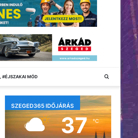
Keresés:
#ÉJSZAKAI MÓD
SZEGED365 IDŐJÁRÁS
37
℃