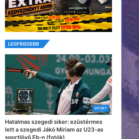
LEGFRISSEBB
SPORT
Hatalmas szegedi siker: ezüstérmes
lett a szegedi Jákó Miriam az U23-as
sportlövő Eb-n (fotók)