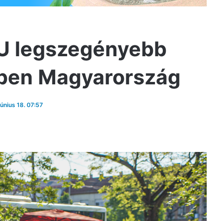
EU legszegényebb
-ben Magyarország
június 18. 07:57