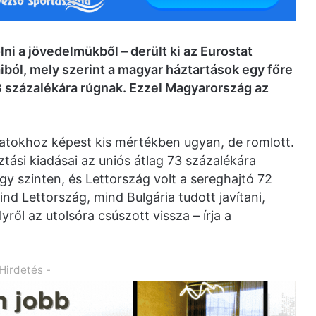
i a jövedelmükből – derült ki az Eurostat
iból, mely szerint a magyar háztartások egy főre
73 százalékára rúgnak. Ezzel Magyarország az
atokhoz képest kis mértékben ugyan, de romlott.
ási kiadásai az uniós átlag 73 százalékára
gy szinten, és Lettország volt a sereghajtó 72
nd Lettország, mind Bulgária tudott javítani,
ről az utolsóra csúszott vissza – írja a
 Hirdetés -