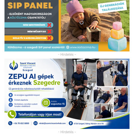
- Hirdetés -
- Hirdetés -