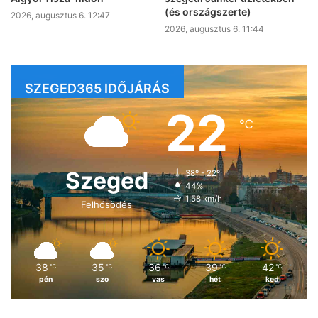
(és országszerte)
2026, augusztus 6. 12:47
2026, augusztus 6. 11:44
SZEGED365 IDŐJÁRÁS
22
℃
Szeged
38º - 22º
44%
1.58 km/h
Felhősödés
38
35
36
39
42
℃
℃
℃
℃
℃
pén
szo
vas
hét
ked