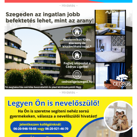
- Hirdetés -
- Hirdetés -