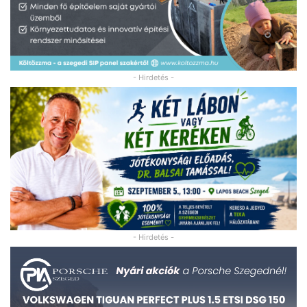
- Hirdetés -
- Hirdetés -