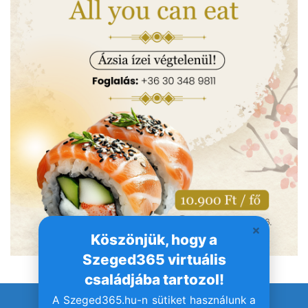
Köszönjük, hogy a
Szeged365 virtuális
családjába tartozol!
A Szeged365.hu-n sütiket használunk a