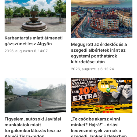
Karbantartás miatt átmeneti
gázszünet lesz Algyőn
Megugrott az érdeklődés a
szegedi albérletek iránt az
2026, augusztus 6. 14:07
egyetemi ponthatárok
kihirdetése után
2026, augusztus 6. 13:24
Figyelem, autósok! Javítási
„Te csődbe akarsz vinni
munkálatok miatt
minket? Hajrá!” – óriási
forgalomkorlátozás lesz az
kedvezmények várnak a
Algyői Tisza-hídon
szegedi Janker üzletekben