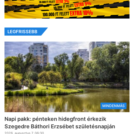
LEGFRISSEBB
MINDENMÁS
Napi pakk: pénteken hidegfront érkezik
Szegedre Báthori Erzsébet születésnapján
2026, augusztus 7. 06:30