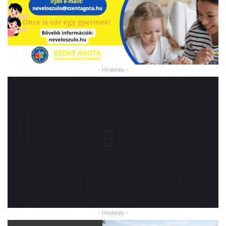
- Hirdetés -
- Hirdetés -