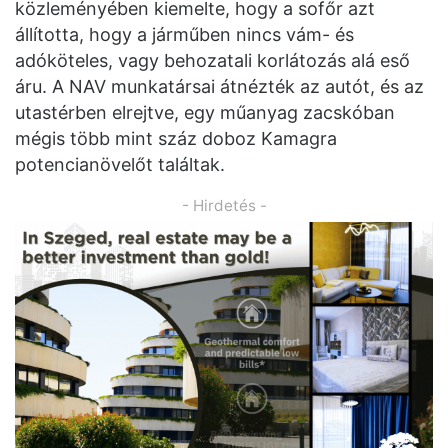
közleményében kiemelte, hogy a sofőr azt
állította, hogy a járműben nincs vám- és
adóköteles, vagy behozatali korlátozás alá eső
áru. A NAV munkatársai átnézték az autót, és az
utastérben elrejtve, egy műanyag zacskóban
mégis több mint száz doboz Kamagra
potencianövelőt találtak.
- Hirdetés -