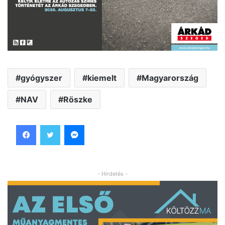
gyógyszer
kiemelt
Magyarország
NAV
Röszke
Facebook
Twitter
Messenger
- Hirdetés -