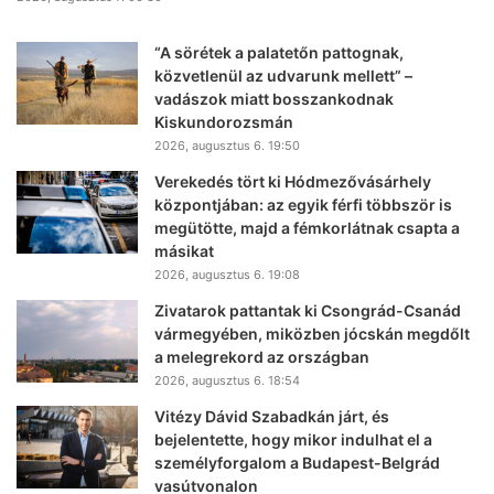
“A sörétek a palatetőn pattognak,
közvetlenül az udvarunk mellett” –
vadászok miatt bosszankodnak
Kiskundorozsmán
2026, augusztus 6. 19:50
Verekedés tört ki Hódmezővásárhely
központjában: az egyik férfi többször is
megütötte, majd a fémkorlátnak csapta a
másikat
2026, augusztus 6. 19:08
Zivatarok pattantak ki Csongrád-Csanád
vármegyében, miközben jócskán megdőlt
a melegrekord az országban
2026, augusztus 6. 18:54
Vitézy Dávid Szabadkán járt, és
bejelentette, hogy mikor indulhat el a
személyforgalom a Budapest-Belgrád
vasútvonalon