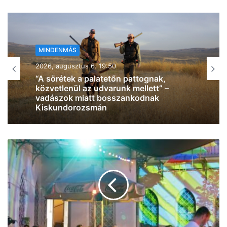
MINDENMÁS
2026, augusztus 6. 19:08
Verekedés tört ki Hódmezővásárhely
központjában: az egyik férfi többször is
megütötte, majd a fémkorlátnak csapta
a másikat