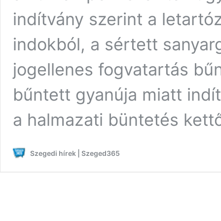
indítvány szerint a letartóz
indokból, a sértett sanya
jogellenes fogvatartás bűn
bűntett gyanúja miatt ind
a halmazati büntetés kett
Szegedi hírek | Szeged365