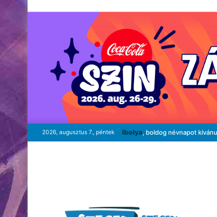
Ibolya
2026, augusztus 7., péntek
, boldog névnapot kíván