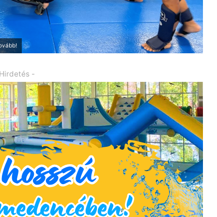
tovább!
 Hirdetés -