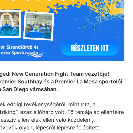
egedi New Generation Fight Team vezetője!
Premier Southbay és a Premier La Mesa sportolói
n San Diego városában.
 eddigi tevékenységéről, mint írta, a
iking”, azaz állóharc volt. Fő témája az ellenfélre
sszív ellenfelek ellen való küzdelem,
tvevők olyan, lépésről lépésre felépített