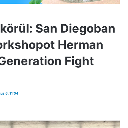
 körül: San Diegoban
 workshopot Herman
 Generation Fight
ius 6. 11:04