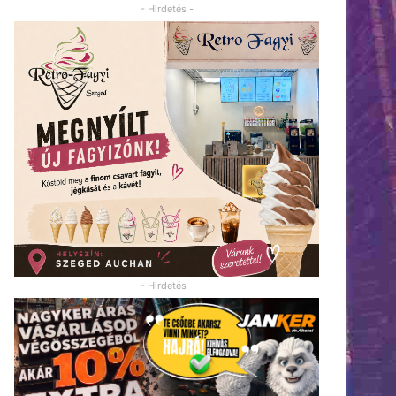
- Hirdetés -
- Hirdetés -