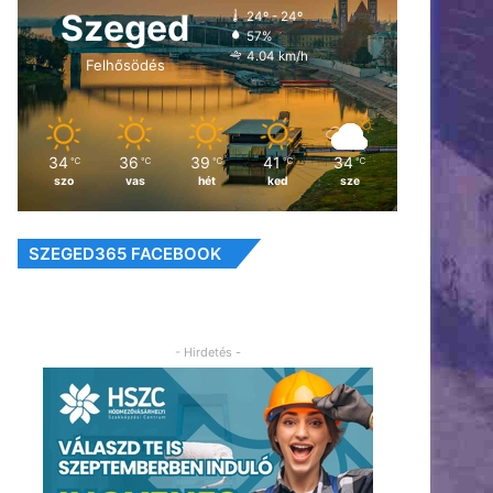
Szeged
24º - 24º
57%
4.04 km/h
Felhősödés
34
36
39
41
34
℃
℃
℃
℃
℃
szo
vas
hét
ked
sze
SZEGED365 FACEBOOK
- Hirdetés -