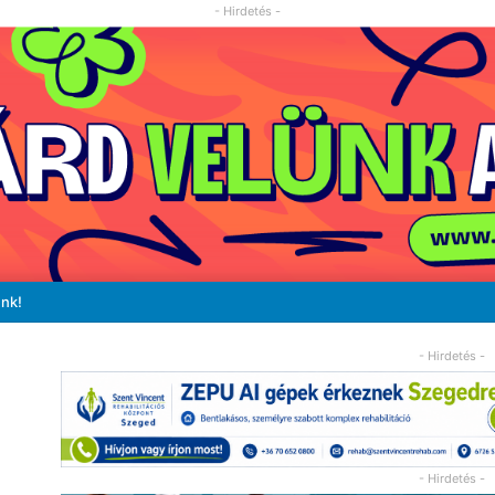
- Hirdetés -
unk!
- Hirdetés -
- Hirdetés -