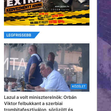
LEGFRISSEBB
KÖZÉLET
Lazul a volt miniszterelnök: Orbán
Viktor felbukkant a szerbiai
trombitafesztiválon, sörözött és