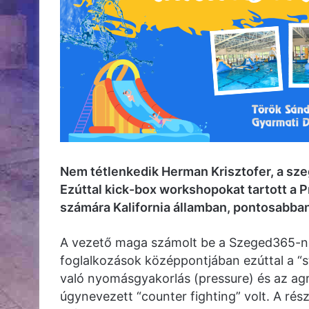
Nem tétlenkedik Herman Krisztofer, a sz
Ezúttal kick-box workshopokat tartott a 
számára Kalifornia államban, pontosabba
A vezető maga számolt be a Szeged365-nek
foglalkozások középpontjában ezúttal a “str
való nyomásgyakorlás (pressure) és az agre
úgynevezett “counter fighting” volt. A rész