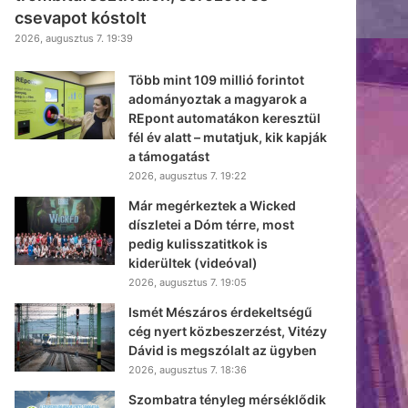
csevapot kóstolt
2026, augusztus 7. 19:39
Több mint 109 millió forintot
adományoztak a magyarok a
REpont automatákon keresztül
fél év alatt – mutatjuk, kik kapják
a támogatást
2026, augusztus 7. 19:22
Már megérkeztek a Wicked
díszletei a Dóm térre, most
pedig kulisszatitkok is
kiderültek (videóval)
2026, augusztus 7. 19:05
Ismét Mészáros érdekeltségű
cég nyert közbeszerzést, Vitézy
Dávid is megszólalt az ügyben
2026, augusztus 7. 18:36
Szombatra tényleg mérséklődik