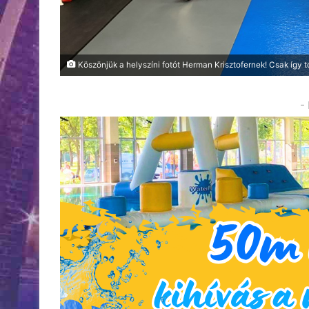
Köszönjük a helyszíni fotót Herman Krisztofernek! Csak így 
-