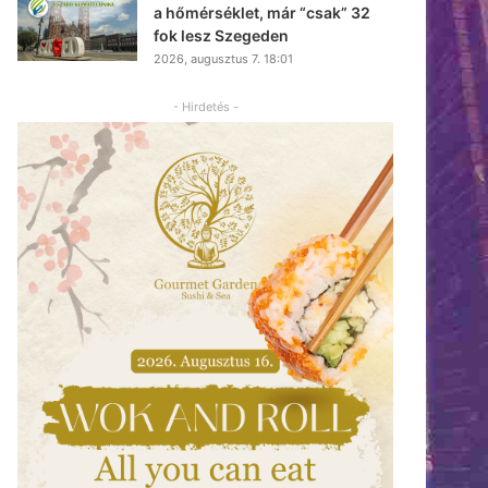
a hőmérséklet, már “csak” 32
fok lesz Szegeden
2026, augusztus 7. 18:01
- Hirdetés -