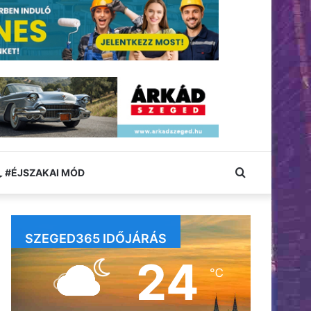
Keresés:
#ÉJSZAKAI MÓD
SZEGED365 IDŐJÁRÁS
24
℃