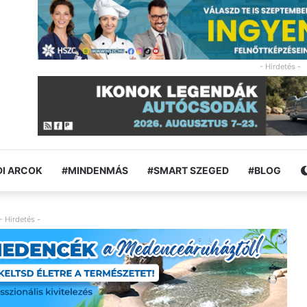
- Hirdetés -
I ARCOK
#MINDENMÁS
#SMART SZEGED
#BLOG
- Hirdetés -