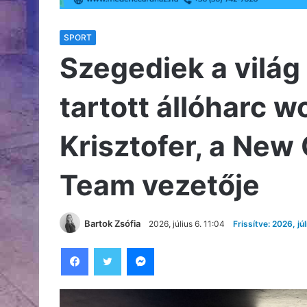
SPORT
Szegediek a világ
tartott állóharc
Krisztofer, a New
Team vezetője
Bartok Zsófia
2026, július 6. 11:04
Frissítve: 2026, júl
Facebook
Twitter
Messenger