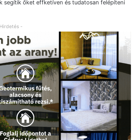
egítik őket effketíven és tudatosan felépíteni
 Hirdetés -