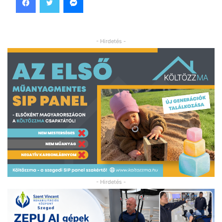
- Hirdetés -
- Hirdetés -