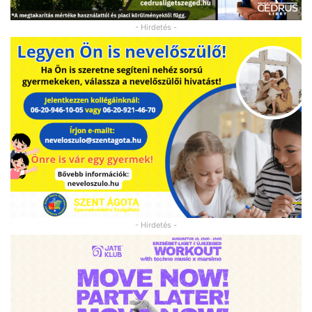
- Hirdetés -
- Hirdetés -