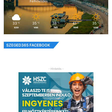
Felhősödés
33
35
38
41
35
℃
℃
℃
℃
℃
szo
vas
hét
ked
sze
SZEGED365 FACEBOOK
- Hirdetés -