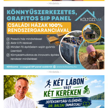
- Hirdetés -
- Hirdetés -