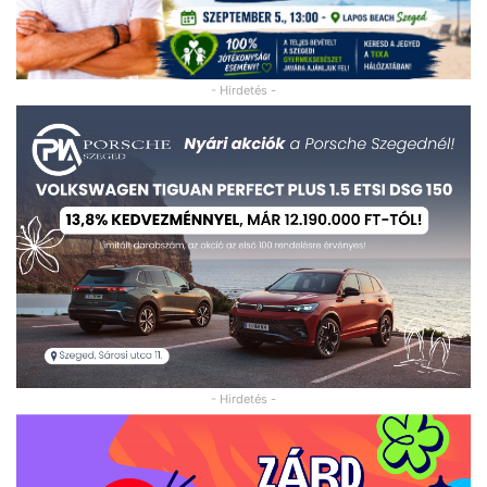
- Hirdetés -
- Hirdetés -