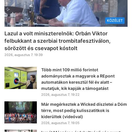
KÖZÉLET
Lazul a volt miniszterelnök: Orbán Viktor
felbukkant a szerbiai trombitafesztiválon,
sörözött és csevapot kóstolt
2026, augusztus 7. 19:39
Több mint 109 millió forintot
adományoztak a magyarok a REpont
automatákon keresztül fél év alatt –
mutatjuk, kik kapják a támogatást
2026, augusztus 7. 19:22
Már megérkeztek a Wicked díszletei a Dóm
térre, most pedig kulisszatitkok is
kiderültek (videóval)
2026, augusztus 7. 19:05