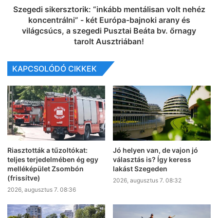
Szegedi sikersztorik: “inkább mentálisan volt nehéz
koncentrálni” - két Európa-bajnoki arany és
világcsúcs, a szegedi Pusztai Beáta bv. őrnagy
tarolt Ausztriában!
KAPCSOLÓDÓ CIKKEK
Riasztották a tűzoltókat:
Jó helyen van, de vajon jó
teljes terjedelmében ég egy
választás is? Így keress
melléképület Zsombón
lakást Szegeden
(frissítve)
2026, augusztus 7. 08:32
2026, augusztus 7. 08:36