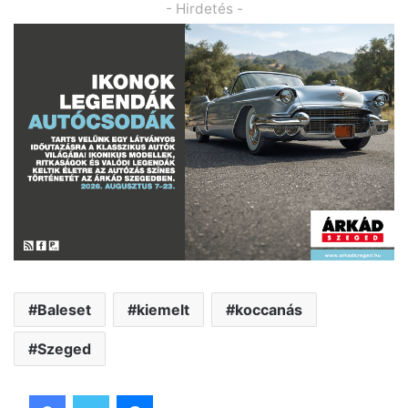
- Hirdetés -
Baleset
kiemelt
koccanás
Szeged
Facebook
Twitter
Messenger