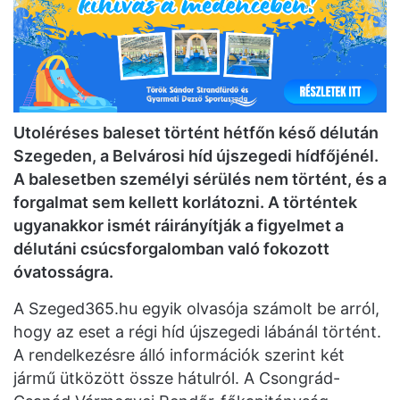
Utoléréses baleset történt hétfőn késő délután
Szegeden, a Belvárosi híd újszegedi hídfőjénél.
A balesetben személyi sérülés nem történt, és a
forgalmat sem kellett korlátozni. A történtek
ugyanakkor ismét ráirányítják a figyelmet a
délutáni csúcsforgalomban való fokozott
óvatosságra.
A Szeged365.hu egyik olvasója számolt be arról,
hogy az eset a régi híd újszegedi lábánál történt.
A rendelkezésre álló információk szerint két
jármű ütközött össze hátulról. A Csongrád-