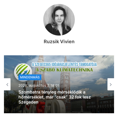
Ruzsik Vivien
MINDENMÁS
2026, augusztus 7. 17:54
Baleset történt Szegeden – egy rolleres
esett el a Csillag tér közelében