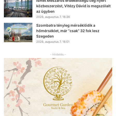
Ismét Mészáros érdekeltségű cég nyert
közbeszerzést, Vitézy Dávid is megszólalt
az ügyben
2026, augusztus 7. 18:36
Szombatra tényleg mérséklődik a
hőmérséklet, már “csak” 32 fok lesz
Szegeden
2026, augusztus 7. 18:01
- Hirdetés -