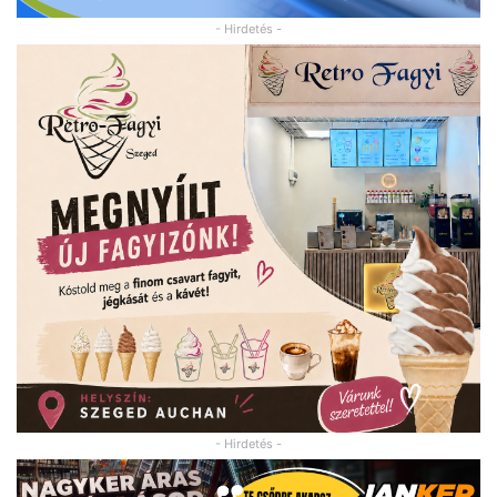
- Hirdetés -
- Hirdetés -