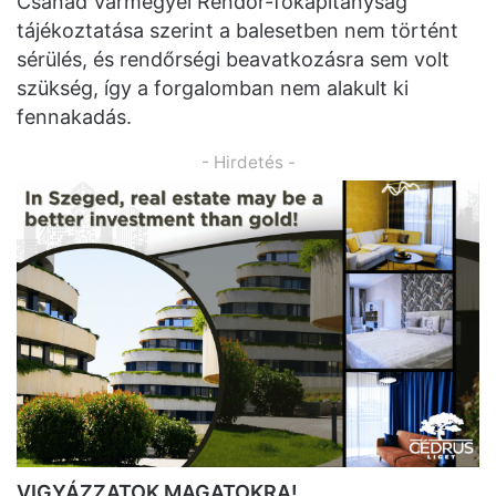
Csanád Vármegyei Rendőr-főkapitányság
tájékoztatása szerint a balesetben nem történt
sérülés, és rendőrségi beavatkozásra sem volt
szükség, így a forgalomban nem alakult ki
fennakadás.
- Hirdetés -
VIGYÁZZATOK MAGATOKRA!