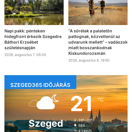
Napi pakk: pénteken
“A sörétek a palatetőn
hidegfront érkezik Szegedre
pattognak, közvetlenül az
Báthori Erzsébet
udvarunk mellett” – vadászok
születésnapján
miatt bosszankodnak
Kiskundorozsmán
2026, augusztus 7. 06:30
2026, augusztus 6. 19:50
SZEGED365 IDŐJÁRÁS
21
℃
Szeged
33º - 19º
68%
4.1 km/h