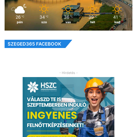
26
34
36
39
41
℃
℃
℃
℃
℃
pén
szo
vas
hét
ked
SZEGED365 FACEBOOK
- Hirdetés -