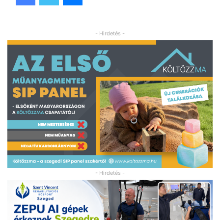
- Hirdetés -
- Hirdetés -