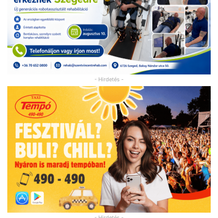
- Hirdetés -
- Hirdetés -