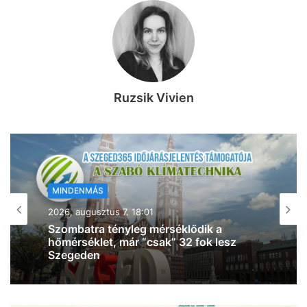
Ruzsik Vivien
MINDENMÁS
2026, augusztus 7. 17:54
Baleset történt Szegeden – egy rolleres
esett el a Csillag tér közelében