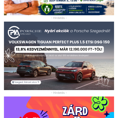
- Hirdetés -
- Hirdetés -