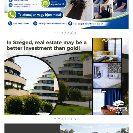
- Hirdetés -
- Hirdetés -