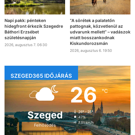
Napi pakk: pénteken
“A sörétek a palatetőn
hidegfront érkezik Szegedre
pattognak, közvetlenül az
Báthori Erzsébet
udvarunk mellett” – vadászok
születésnapján
miatt bosszankodnak
Kiskundorozsmán
2026, augusztus 7. 06:30
2026, augusztus 6. 19:50
SZEGED365 IDŐJÁRÁS
26
℃
Szeged
26º - 25º
47%
7.51 km/h
Felhősödés