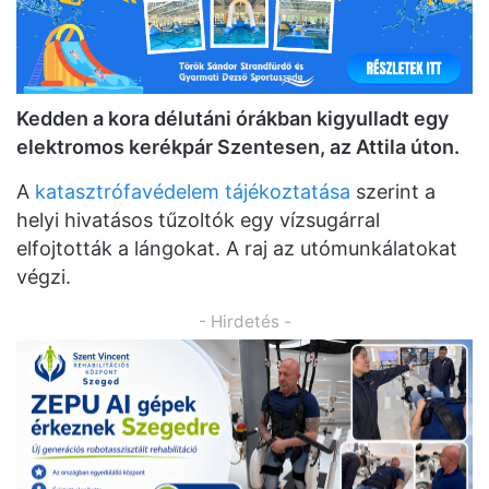
Kedden a kora délutáni órákban kigyulladt egy
elektromos kerékpár Szentesen, az Attila úton.
A
katasztrófavédelem tájékoztatása
szerint a
helyi hivatásos tűzoltók egy vízsugárral
elfojtották a lángokat. A raj az utómunkálatokat
végzi.
- Hirdetés -