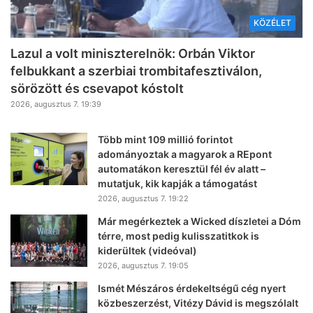
KÖZÉLET
Lazul a volt miniszterelnök: Orbán Viktor
felbukkant a szerbiai trombitafesztiválon,
sörözött és csevapot kóstolt
2026, augusztus 7. 19:39
Több mint 109 millió forintot
adományoztak a magyarok a REpont
automatákon keresztül fél év alatt –
mutatjuk, kik kapják a támogatást
2026, augusztus 7. 19:22
Már megérkeztek a Wicked díszletei a Dóm
térre, most pedig kulisszatitkok is
kiderültek (videóval)
2026, augusztus 7. 19:05
Ismét Mészáros érdekeltségű cég nyert
közbeszerzést, Vitézy Dávid is megszólalt