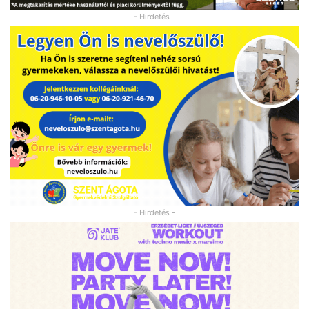
- Hirdetés -
- Hirdetés -