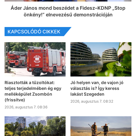
Áder János mond beszédet a Fidesz–KDNP „Stop
önkény!” elnevezésű demonstrációján
KAPCSOLÓDÓ CIKKEK
Riasztották a tűzoltókat:
Jó helyen van, de vajon jó
teljes terjedelmében ég egy
választás is? Így keress
melléképület Zsombón
lakást Szegeden
(frissítve)
2026, augusztus 7. 08:32
2026, augusztus 7. 08:36