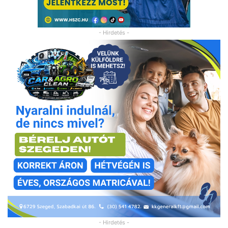
- Hirdetés -
- Hirdetés -