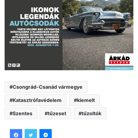
Csongrád-Csanád vármegye
Katasztrófavédelem
kiemelt
Szentes
tűzeset
tűzoltók
Facebook
Twitter
Messenger