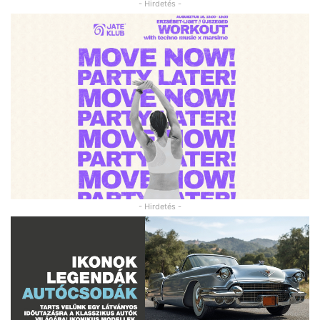
- Hirdetés -
- Hirdetés -