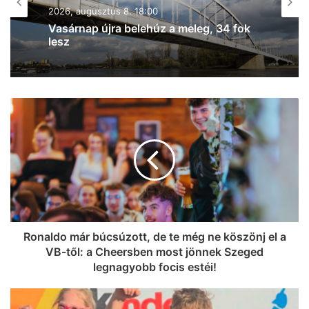
MINDENMÁS
2026, augusztus 8. 16:25
2026, augusztus 8. 17:43
Petíció indult az Újszeged –
Mezőhegyes vonatok újraindításáért
Kigyulladt a tarló Szeged- Baktón –
egyre jobban terjed a tűz (frissítve!)
Ronaldo már búcsúzott, de te még ne köszönj el a
VB-től: a Cheersben most jönnek Szeged
legnagyobb focis estéi!