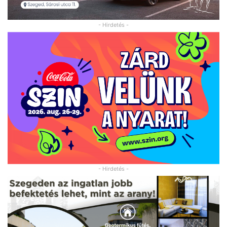
- Hirdetés -
- Hirdetés -