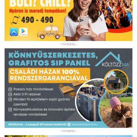
- Hirdetés -
- Hirdetés -