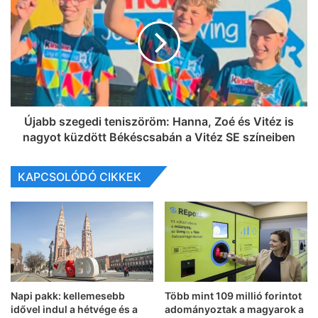
Újabb szegedi teniszöröm: Hanna, Zoé és Vitéz is
nagyot küzdött Békéscsabán a Vitéz SE színeiben
KAPCSOLÓDÓ CIKKEK
Napi pakk: kellemesebb
Több mint 109 millió forintot
idővel indul a hétvége és a
adományoztak a magyarok a