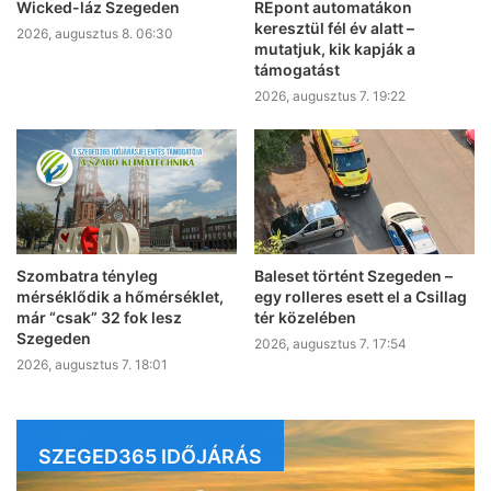
Wicked-láz Szegeden
REpont automatákon
keresztül fél év alatt –
2026, augusztus 8. 06:30
mutatjuk, kik kapják a
támogatást
2026, augusztus 7. 19:22
Szombatra tényleg
Baleset történt Szegeden –
mérséklődik a hőmérséklet,
egy rolleres esett el a Csillag
már “csak” 32 fok lesz
tér közelében
Szegeden
2026, augusztus 7. 17:54
2026, augusztus 7. 18:01
SZEGED365 IDŐJÁRÁS