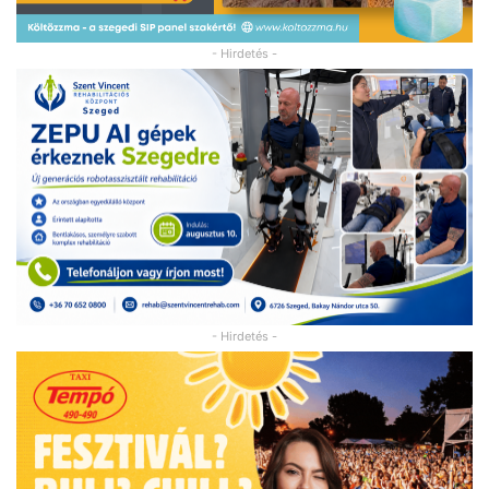
- Hirdetés -
- Hirdetés -