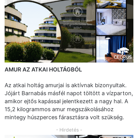
AMUR AZ ATKAI HOLTÁGBÓL
Az atkai holtág amurjai is aktívnak bizonyultak.
Jójárt Barnabás másfél napot töltött a vízparton,
amikor ejtős kapással jelentkezett a nagy hal. A
15,2 kilogrammos amur megszákolásához
mintegy húszperces fárasztásra volt szükség.
- Hirdetés -