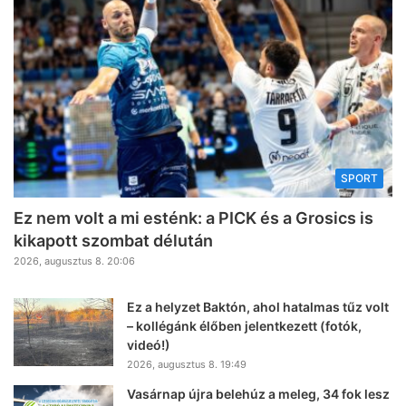
SPORT
Ez nem volt a mi esténk: a PICK és a Grosics is
kikapott szombat délután
2026, augusztus 8. 20:06
Ez a helyzet Baktón, ahol hatalmas tűz volt
– kollégánk élőben jelentkezett (fotók,
videó!)
2026, augusztus 8. 19:49
Vasárnap újra belehúz a meleg, 34 fok lesz