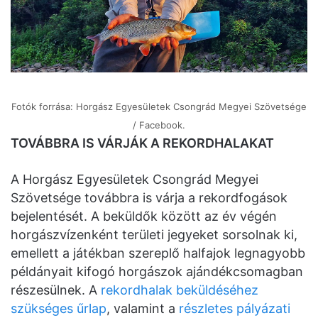
Fotók forrása: Horgász Egyesületek Csongrád Megyei Szövetsége
/ Facebook.
TOVÁBBRA IS VÁRJÁK A REKORDHALAKAT
A Horgász Egyesületek Csongrád Megyei
Szövetsége továbbra is várja a rekordfogások
bejelentését. A beküldők között az év végén
horgászvízenként területi jegyeket sorsolnak ki,
emellett a játékban szereplő halfajok legnagyobb
példányait kifogó horgászok ajándékcsomagban
részesülnek. A
rekordhalak beküldéséhez
szükséges űrlap
, valamint a
részletes pályázati