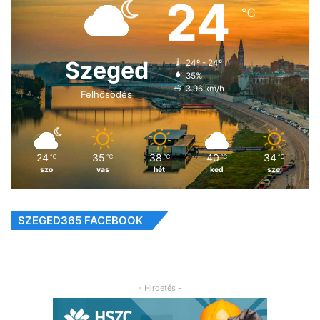
24
℃
Szeged
24º - 24º
35%
3.96 km/h
Felhősödés
24
35
38
40
34
℃
℃
℃
℃
℃
szo
vas
hét
ked
sze
SZEGED365 FACEBOOK
- Hirdetés -