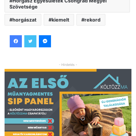
Horgász Egyesületek Csongrád Megyei
Szövetsége
horgászat
kiemelt
rekord
Facebook
Twitter
Messenger
- Hirdetés -