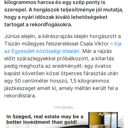
kilogrammos harcsa és egy szép ponty is
szerepel. A horgászok teljesítménye jól mutatja,
hogy a nyári időszak kiváló lehetőségeket
tartogat a rekordfogásokra.
Június elején, a kérészrajzás idején horgászott a
Tiszán műlegyes felszereléssel Csala Viktor –
írja
az Egyesület közösségi oldalán
. Már a rajzás
előtt szárazlegyekkel próbálkozott, a kitartás
pedig meghozta az eredményét: egy óvatos
kapást követően közel ötperces fárasztás után
egy 50 centiméter hosszú, 1,5 kilogrammos
jászkeszeget emelt ki, amely méltán került fel a
rekordlistára.
- Hirdetés -