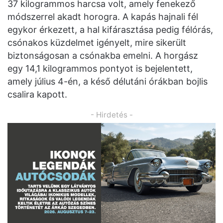
37 kilogrammos harcsa volt, amely fenekező
módszerrel akadt horogra. A kapás hajnali fél
egykor érkezett, a hal kifárasztása pedig félórás,
csónakos küzdelmet igényelt, mire sikerült
biztonságosan a csónakba emelni. A horgász
egy 14,1 kilogrammos pontyot is bejelentett,
amely július 4-én, a késő délutáni órákban bojlis
csalira kapott.
- Hirdetés -