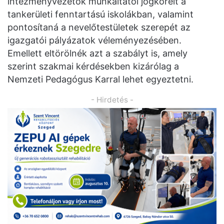
intézményvezetők munkáltatói jogköreit a
tankerületi fenntartású iskolákban, valamint
pontosítaná a nevelőtestületek szerepét az
igazgatói pályázatok véleményezésében.
Emellett eltörölnék azt a szabályt is, amely
szerint szakmai kérdésekben kizárólag a
Nemzeti Pedagógus Karral lehet egyeztetni.
- Hirdetés -