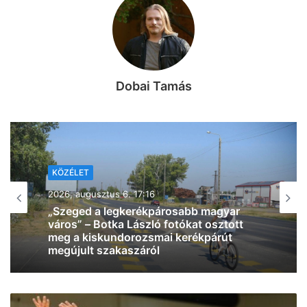
Dobai Tamás
KÖZÉLET
2026, augusztus 6. 12:28
Kiderült, mikor választ új köztársasági
elnököt az Országgyűlés