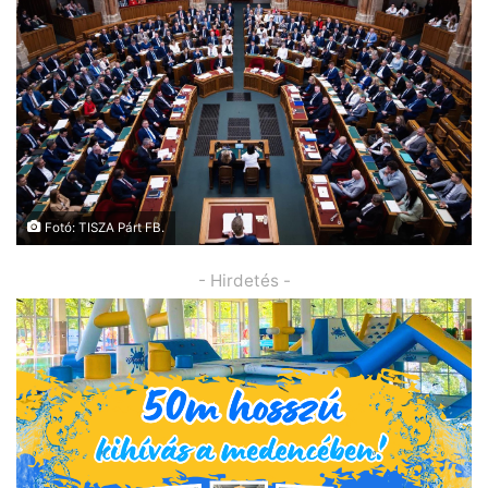
Fotó: TISZA Párt FB.
- Hirdetés -