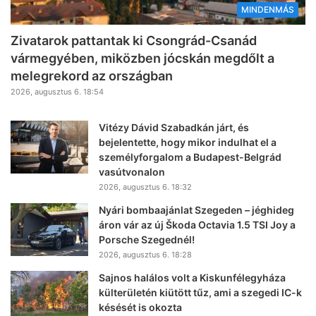
MINDENMÁS
Zivatarok pattantak ki Csongrád-Csanád
vármegyében, miközben jócskán megdőlt a
melegrekord az országban
2026, augusztus 6. 18:54
Vitézy Dávid Szabadkán járt, és
bejelentette, hogy mikor indulhat el a
személyforgalom a Budapest-Belgrád
vasútvonalon
2026, augusztus 6. 18:32
Nyári bombaajánlat Szegeden – jéghideg
áron vár az új Škoda Octavia 1.5 TSI Joy a
Porsche Szegednél!
2026, augusztus 6. 18:28
Sajnos halálos volt a Kiskunfélegyháza
külterületén kiütött tűz, ami a szegedi IC-k
késését is okozta