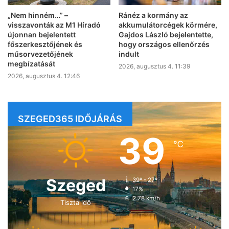
„Nem hinném…” –
Ránéz a kormány az
visszavonták az M1 Híradó
akkumulátorcégek körmére,
újonnan bejelentett
Gajdos László bejelentette,
főszerkesztőjének és
hogy országos ellenőrzés
műsorvezetőjének
indult
megbízatását
2026, augusztus 4. 11:39
2026, augusztus 4. 12:46
SZEGED365 IDŐJÁRÁS
39
℃
Szeged
39º - 27º
17%
2.78 km/h
Tiszta idő