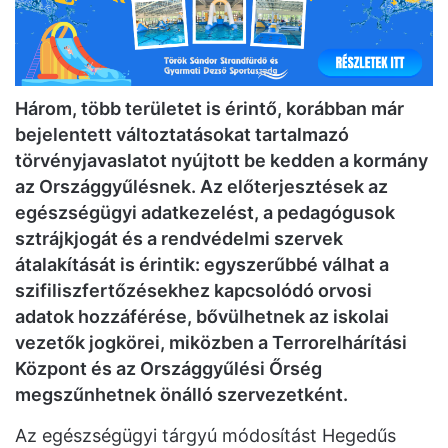
Három, több területet is érintő, korábban már
bejelentett változtatásokat tartalmazó
törvényjavaslatot nyújtott be kedden a kormány
az Országgyűlésnek. Az előterjesztések az
egészségügyi adatkezelést, a pedagógusok
sztrájkjogát és a rendvédelmi szervek
átalakítását is érintik: egyszerűbbé válhat a
szifiliszfertőzésekhez kapcsolódó orvosi
adatok hozzáférése, bővülhetnek az iskolai
vezetők jogkörei, miközben a Terrorelhárítási
Központ és az Országgyűlési Őrség
megszűnhetnek önálló szervezetként.
Az egészségügyi tárgyú módosítást Hegedűs