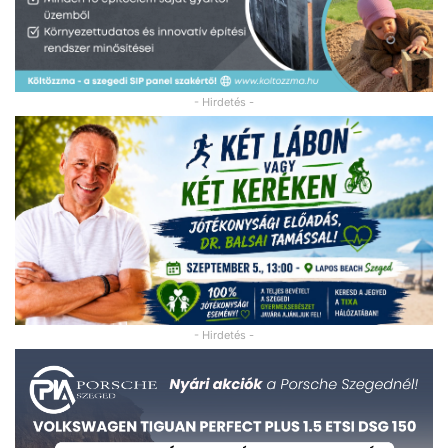
- Hirdetés -
- Hirdetés -