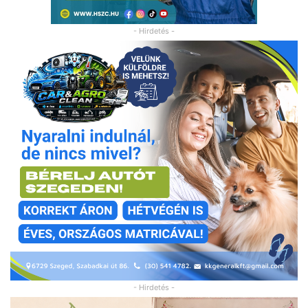
- Hirdetés -
- Hirdetés -