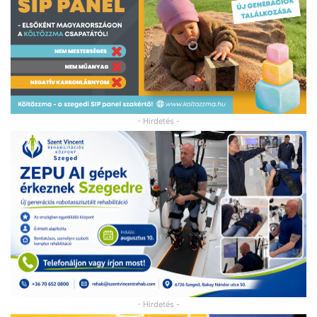
- Hirdetés -
- Hirdetés -