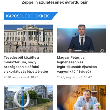
Zeppelin születésének évfordulóján
KAPCSOLÓDÓ CIKKEK
Tévedésből közölte a
Magyar Péter: „a
minisztérium, hogy
legnehezebb és
országosan elsőfokú
legkritikusabb éjszakán
vízkorlátozás lépett életbe
vagyunk túl” (videó)
2026, augusztus 4. 18:27
2026, augusztus 4. 13:47