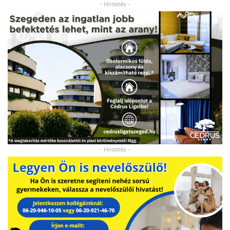
- Hirdetés -
- Hirdetés -