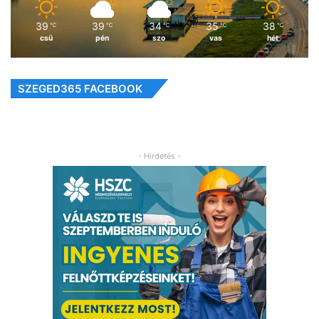
39
39
34
35
38
℃
℃
℃
℃
℃
csü
pén
szo
vas
hét
SZEGED365 FACEBOOK
- Hirdetés -