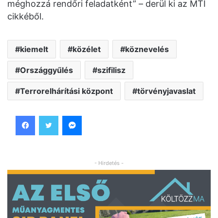
méghozzá rendőri feladatként” – derül ki az MTI
cikkéből.
kiemelt
közélet
köznevelés
Országgyűlés
szifilisz
Terrorelhárítási központ
törvényjavaslat
Facebook
Twitter
Messenger
- Hirdetés -