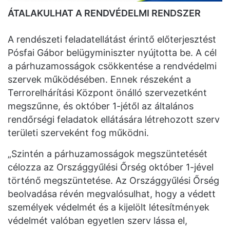
ÁTALAKULHAT A RENDVÉDELMI RENDSZER
A rendészeti feladatellátást érintő előterjesztést
Pósfai Gábor belügyminiszter nyújtotta be. A cél
a párhuzamosságok csökkentése a rendvédelmi
szervek működésében. Ennek részeként a
Terrorelhárítási Központ önálló szervezetként
megszűnne, és október 1-jétől az általános
rendőrségi feladatok ellátására létrehozott szerv
területi szerveként fog működni.
„Szintén a párhuzamosságok megszüntetését
célozza az Országgyűlési Őrség október 1-jével
történő megszüntetése. Az Országgyűlési Őrség
beolvadása révén megvalósulhat, hogy a védett
személyek védelmét és a kijelölt létesítmények
védelmét valóban egyetlen szerv lássa el,