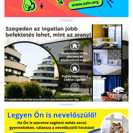
- Hirdetés -
- Hirdetés -