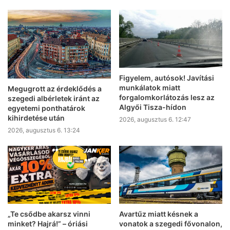
Figyelem, autósok! Javítási
munkálatok miatt
Megugrott az érdeklődés a
forgalomkorlátozás lesz az
szegedi albérletek iránt az
Algyői Tisza-hídon
egyetemi ponthatárok
kihirdetése után
2026, augusztus 6. 12:47
2026, augusztus 6. 13:24
„Te csődbe akarsz vinni
Avartűz miatt késnek a
minket? Hajrá!” – óriási
vonatok a szegedi fővonalon,