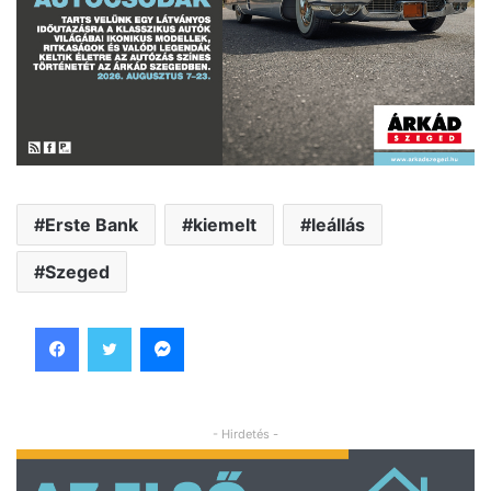
Erste Bank
kiemelt
leállás
Szeged
Facebook
Twitter
Messenger
- Hirdetés -