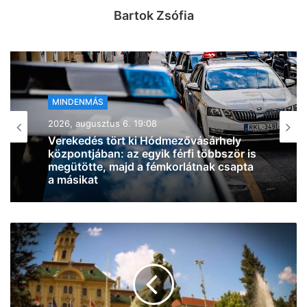
Bartok Zsófia
MINDENMÁS
2026, augusztus 6. 18:54
Zivatarok pattantak ki Csongrád-
Csanád vármegyében, miközben
jócskán megdőlt a melegrekord az
országban