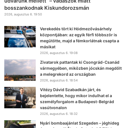
udvarunk mellett” – vadászok miatt
bosszankodnak Kiskundorozsmán
2026, augusztus 6. 19:50
Verekedés tört ki Hódmezővásárhely
központjában: az egyik férfi többször is
megütötte, majd a fémkorlátnak csapta a
másikat
2026, augusztus 6. 19:08
Zivatarok pattantak ki Csongrád-Csanád
vármegyében, miközben jócskán megdőlt
a melegrekord az országban
2026, augusztus 6. 18:54
Vitézy Dávid Szabadkán járt, és
bejelentette, hogy mikor indulhat el a
személyforgalom a Budapest-Belgrád
vasútvonalon
2026, augusztus 6. 18:32
Nyári bombaajánlat Szegeden – jéghideg