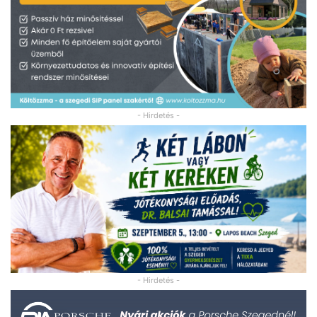
- Hirdetés -
- Hirdetés -