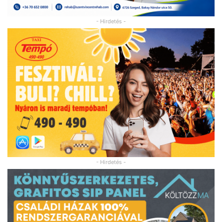
- Hirdetés -
- Hirdetés -