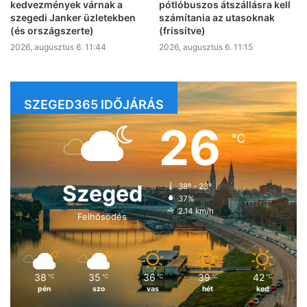
kedvezmények várnak a
pótlóbuszos átszállásra kell
szegedi Janker üzletekben
számítania az utasoknak
(és országszerte)
(frissítve)
2026, augusztus 6. 11:44
2026, augusztus 6. 11:15
SZEGED365 IDŐJÁRÁS
26
℃
Szeged
38º - 23º
37%
2.14 km/h
Felhősödés
38
35
36
39
42
℃
℃
℃
℃
℃
pén
szo
vas
hét
ked