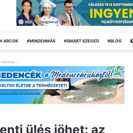
I ARCOK
#MINDENMÁS
#SMART SZEGED
#BLOG
- Hirdetés -
nti ülés jöhet: az