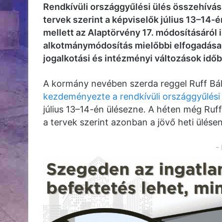
Rendkívüli országgyűlési ülés összehívá
tervek szerint a képviselők július 13–14-
mellett az Alaptörvény 17. módosításáról
alkotmánymódosítás mielőbbi elfogadása
jogalkotási és intézményi változások id
A kormány nevében szerda reggel Ruff Báli
kezdeményezte a rendkívüli országgyűlési 
július 13–14-én ülésezne. A héten még Ruf
a tervek szerint azonban a jövő heti ülésen
-