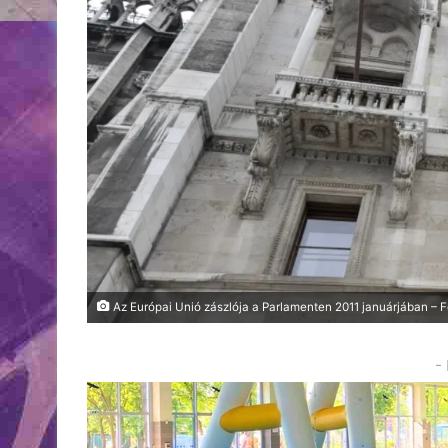
Az Európai Unió zászlója a Parlamenten 2011 januárjában – Fo
-