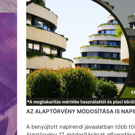
AZ ALAPTÖRVÉNY MÓDOSÍTÁSA IS NAP
A benyújtott napirendi javaslatban több t
Alaptörvény 17. módosításának elfogadása