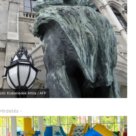
tó: Kisbenedek Attila / AFP
 Hirdetés -