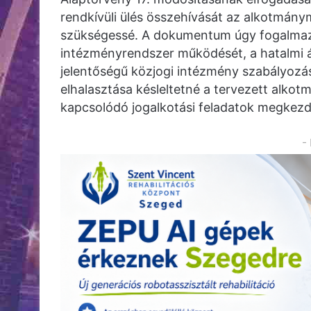
rendkívüli ülés összehívását az alkotmány
szükségessé. A dokumentum úgy fogalmaz
intézményrendszer működését, a hatalmi á
jelentőségű közjogi intézmény szabályozásá
elhalasztása késleltetné a tervezett alko
kapcsolódó jogalkotási feladatok megkez
-