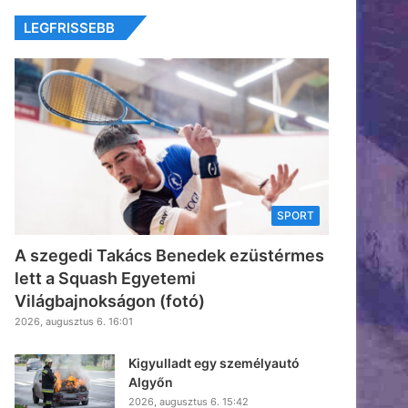
LEGFRISSEBB
SPORT
A szegedi Takács Benedek ezüstérmes
lett a Squash Egyetemi
Világbajnokságon (fotó)
2026, augusztus 6. 16:01
Kigyulladt egy személyautó
Algyőn
2026, augusztus 6. 15:42