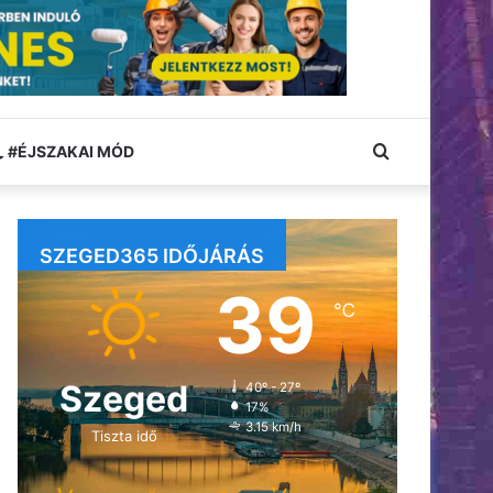
Keresés:
#ÉJSZAKAI MÓD
SZEGED365 IDŐJÁRÁS
39
℃
Szeged
40º - 27º
17%
3.15 km/h
Tiszta idő