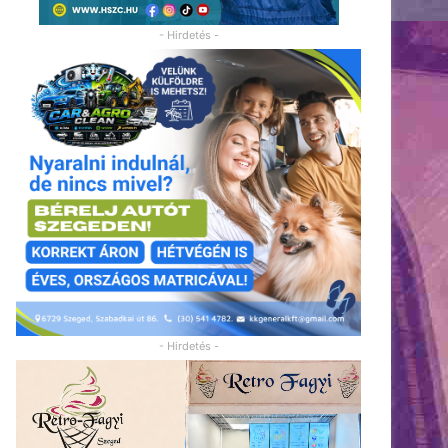
- Hirdetés -
- Hirdetés -