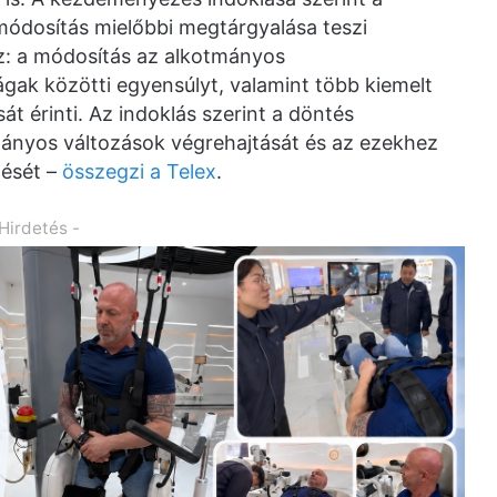
módosítás mielőbbi megtárgyalása teszi
: a módosítás az alkotmányos
gak közötti egyensúlyt, valamint több kiemelt
t érinti. Az indoklás szerint a döntés
tmányos változások végrehajtását és az ezekhez
dését –
összegzi a Telex
.
 Hirdetés -