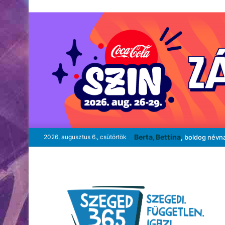
Berta, Bettina
2026, augusztus 6., csütörtök
, boldog névn