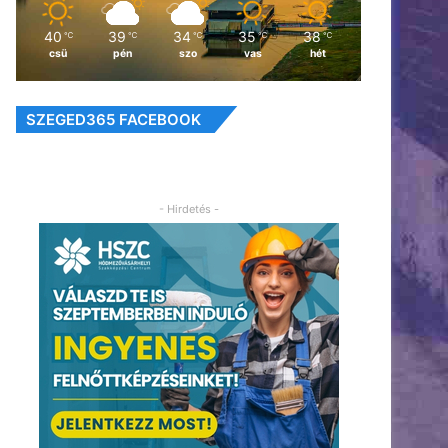
40
39
34
35
38
℃
℃
℃
℃
℃
csü
pén
szo
vas
hét
SZEGED365 FACEBOOK
- Hirdetés -