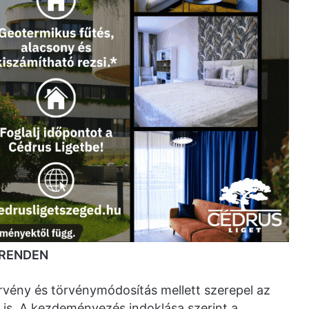
IRENDEN
örvény és törvénymódosítás mellett szerepel az
 is. A kezdeményezés indoklása szerint a