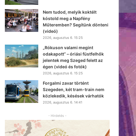
Nem tudod, melyik koktélt
kóstold meg a Napfény
Műteremben? Segítünk dönteni
(videó)
2026, augusztus 6. 15:25
„Rókuson valami megint
odakapott” – óriási füstfelhők
jelentek meg Szeged felett az
égen (videó és fotók)
2026, augusztus 6. 15:25
Forgalmi zavar történt
Szegeden, két tram-train nem
közlekedik, késések várhatók
2026, augusztus 6. 14:41
- Hirdetés -