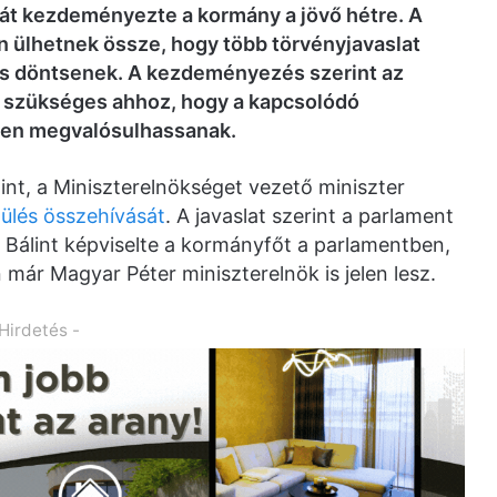
sát kezdeményezte a kormány a jövő hétre. A
én ülhetnek össze, hogy több törvényjavaslat
 is döntsenek. A kezdeményezés szerint az
 szükséges ahhoz, hogy a kapcsolódó
őben megvalósulhassanak.
nt, a Miniszterelnökséget vezető miniszter
ülés összehívását
. A javaslat szerint a parlament
f Bálint képviselte a kormányfőt a parlamentben,
 már Magyar Péter miniszterelnök is jelen lesz.
 Hirdetés -