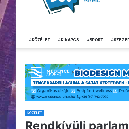
#KÖZÉLET
#KIKAPCS
#SPORT
#SZEGED
KÖZÉLET
Rendkívüli parlame