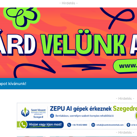
- Hirdetés -
apot kívánunk!
- Hirdetés -
- Hirdetés -