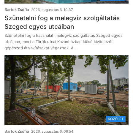
Bartok Zsófia
2026, augusztus 6. 10:37
Szünetelni fog a melegvíz szolgáltatás
Szeged egyes utcáiban
Szünetelni fog a használati melegvíz szolgáltatás Szeged egyes
utcáiban, mert a Török utcai Kazánházban külső kivitelezői
gépészeti átalakításokat végeznek. A…
KÖZÉLET
Bartok Zsófia
2026, augusztus 6. 09:54