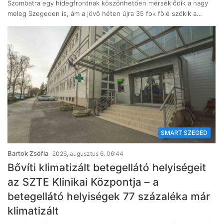
Szombatra egy hidegfrontnak köszönhetően mérséklődik a nagy
meleg Szegeden is, ám a jövő héten újra 35 fok fölé szökik a…
SMART SZEGED
Bartok Zsófia
2026, augusztus 6. 06:44
Bővíti klimatizált betegellátó helyiségeit
az SZTE Klinikai Központja – a
betegellátó helyiségek 77 százaléka már
klimatizált