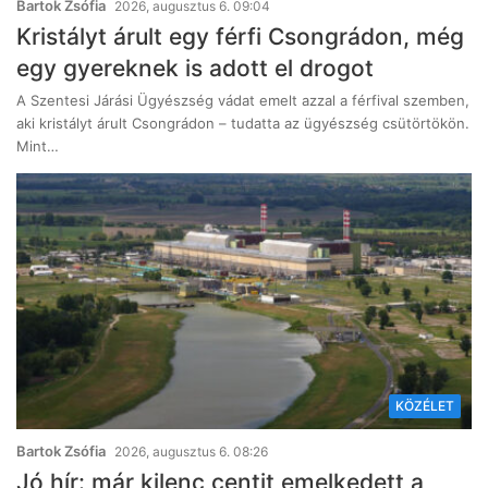
Bartok Zsófia
2026, augusztus 6. 09:04
Kristályt árult egy férfi Csongrádon, még
egy gyereknek is adott el drogot
A Szentesi Járási Ügyészség vádat emelt azzal a férfival szemben,
aki kristályt árult Csongrádon – tudatta az ügyészség csütörtökön.
Mint…
KÖZÉLET
Bartok Zsófia
2026, augusztus 6. 08:26
Jó hír: már kilenc centit emelkedett a