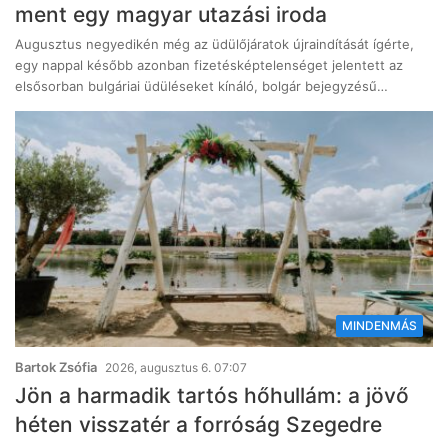
ment egy magyar utazási iroda
Augusztus negyedikén még az üdülőjáratok újraindítását ígérte,
egy nappal később azonban fizetésképtelenséget jelentett az
elsősorban bulgáriai üdüléseket kínáló, bolgár bejegyzésű…
MINDENMÁS
Bartok Zsófia
2026, augusztus 6. 07:07
Jön a harmadik tartós hőhullám: a jövő
héten visszatér a forróság Szegedre