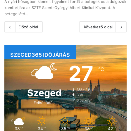
A nyári hőségben kiemelt figyelmet fordít a betegek és a dolgozók
komfortjára az SZTE Szent-Györgyi Albert Klinikai Központ. A
betegellátó…
Előző oldal
Következő oldal
SZEGED365 IDŐJÁRÁS
27
℃
Szeged
38º - 21º
33%
3.58 km/h
Felhősödés
38
34
35
38
42
℃
℃
℃
℃
℃