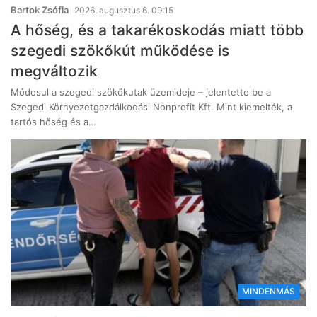
Bartok Zsófia
2026, augusztus 6. 09:15
A hőség, és a takarékoskodás miatt több
szegedi szökőkút működése is
megváltozik
Módosul a szegedi szökőkutak üzemideje – jelentette be a
Szegedi Környezetgazdálkodási Nonprofit Kft. Mint kiemelték, a
tartós hőség és a…
MINDENMÁS