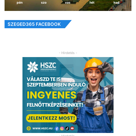
pén
szo
vas
hét
ked
SZEGED365 FACEBOOK
- Hirdetés -
- Hirdetés -