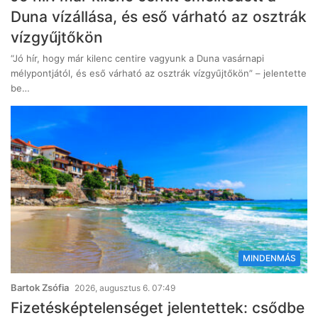
Duna vízállása, és eső várható az osztrák
vízgyűjtőkön
“Jó hír, hogy már kilenc centire vagyunk a Duna vasárnapi
mélypontjától, és eső várható az osztrák vízgyűjtőkön” – jelentette
be…
MINDENMÁS
Bartok Zsófia
2026, augusztus 6. 07:49
Fizetésképtelenséget jelentettek: csődbe