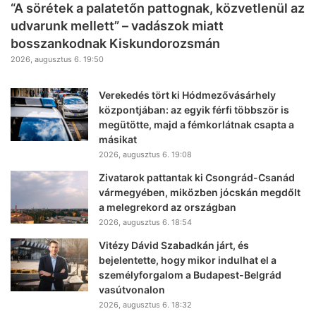
“A sörétek a palatetőn pattognak, közvetlenül az
udvarunk mellett” – vadászok miatt
bosszankodnak Kiskundorozsmán
2026, augusztus 6. 19:50
Verekedés tört ki Hódmezővásárhely
központjában: az egyik férfi többször is
megütötte, majd a fémkorlátnak csapta a
másikat
2026, augusztus 6. 19:08
Zivatarok pattantak ki Csongrád-Csanád
vármegyében, miközben jócskán megdőlt
a melegrekord az országban
2026, augusztus 6. 18:54
Vitézy Dávid Szabadkán járt, és
bejelentette, hogy mikor indulhat el a
személyforgalom a Budapest-Belgrád
vasútvonalon
2026, augusztus 6. 18:32