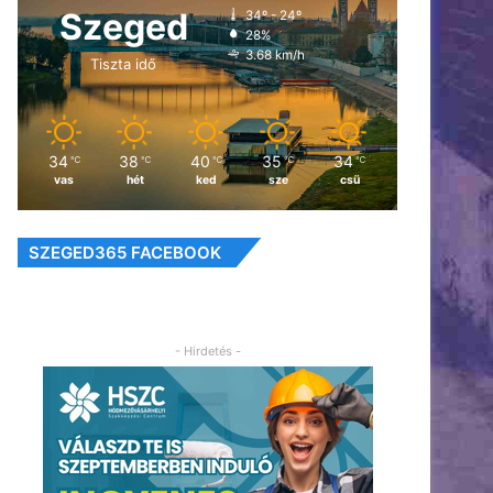
Szeged
34º - 24º
28%
3.68 km/h
Tiszta idő
34
38
40
35
34
℃
℃
℃
℃
℃
vas
hét
ked
sze
csü
SZEGED365 FACEBOOK
- Hirdetés -