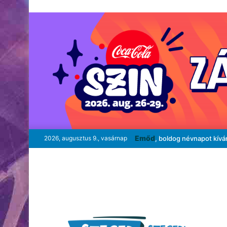
Emőd
2026, augusztus 9., vasárnap
, boldog névnapot kívá