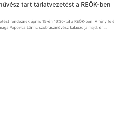
űvész tart tárlatvezetést a REÖK-ben
zetést rendeznek április 15-én 16:30-tól a REÖK-ben. A fény felé
n maga Popovics Lőrinc szobrászművész kalauzolja majd, dr.…