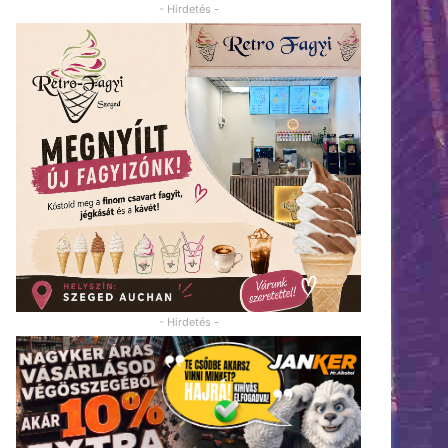
- Hirdetés -
- Hirdetés -