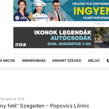
- Hirdetés -
I ARCOK
#MINDENMÁS
#SMART SZEGED
#BLOG
26, április 9. 16:16
ény felé” Szegeden – Popovics Lőrinc