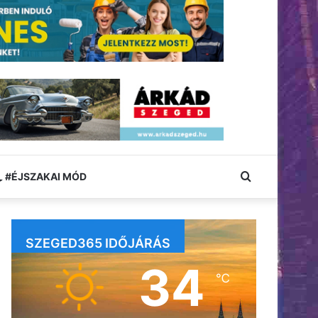
Keresés:
#ÉJSZAKAI MÓD
SZEGED365 IDŐJÁRÁS
34
℃