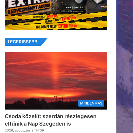
LEGFRISSEBB
MINDENMÁS
Csoda közelít: szerdán részlegesen
eltűnik a Nap Szegeden is
2026, augusztus 9. 14:09