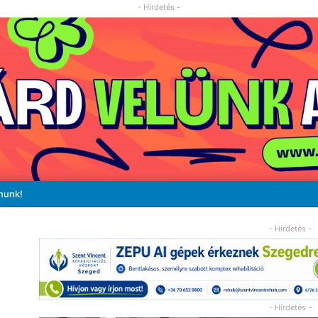
- Hirdetés -
nunk!
- Hirdetés -
- Hirdetés -