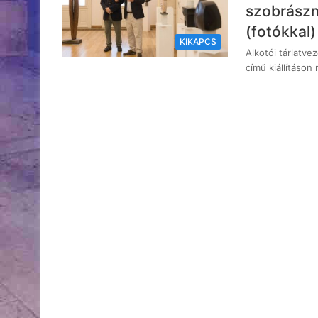
szobrászm
(fotókkal)
KIKAPCS
Alkotói tárlatve
című kiállításo