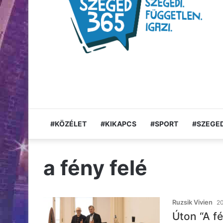
#KÖZÉLET
#KIKAPCS
#SPORT
#SZEGED
a fény felé
Ruzsik Vivien
20
Úton “A f