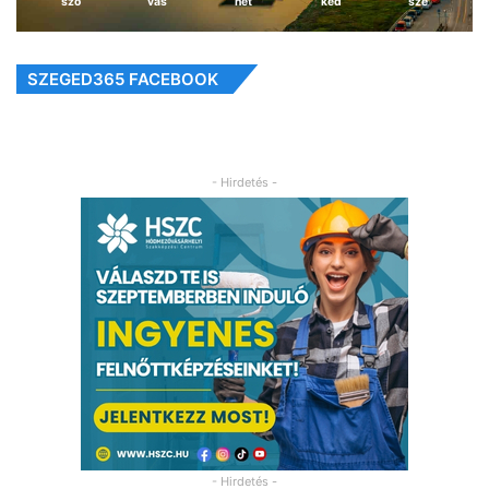
szo
vas
hét
ked
sze
SZEGED365 FACEBOOK
- Hirdetés -
- Hirdetés -