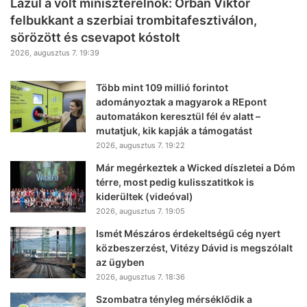
Lazul a volt miniszterelnök: Orbán Viktor
felbukkant a szerbiai trombitafesztiválon,
sörözött és csevapot kóstolt
2026, augusztus 7. 19:39
Több mint 109 millió forintot
adományoztak a magyarok a REpont
automatákon keresztül fél év alatt –
mutatjuk, kik kapják a támogatást
2026, augusztus 7. 19:22
Már megérkeztek a Wicked díszletei a Dóm
térre, most pedig kulisszatitkok is
kiderültek (videóval)
2026, augusztus 7. 19:05
Ismét Mészáros érdekeltségű cég nyert
közbeszerzést, Vitézy Dávid is megszólalt
az ügyben
2026, augusztus 7. 18:36
Szombatra tényleg mérséklődik a