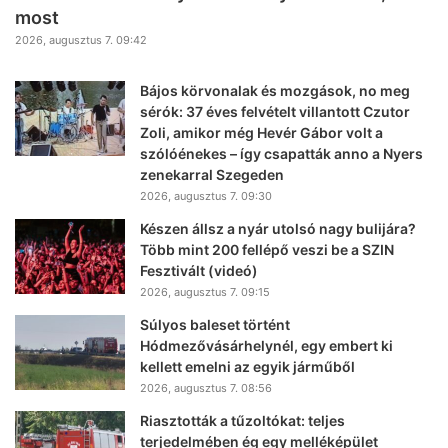
most
2026, augusztus 7. 09:42
Bájos körvonalak és mozgások, no meg
sérók: 37 éves felvételt villantott Czutor
Zoli, amikor még Hevér Gábor volt a
szólóénekes – így csapatták anno a Nyers
zenekarral Szegeden
2026, augusztus 7. 09:30
Készen állsz a nyár utolsó nagy bulijára?
Több mint 200 fellépő veszi be a SZIN
Fesztivált (videó)
2026, augusztus 7. 09:15
Súlyos baleset történt
Hódmezővásárhelynél, egy embert ki
kellett emelni az egyik járműből
2026, augusztus 7. 08:56
Riasztották a tűzoltókat: teljes
terjedelmében ég egy melléképület