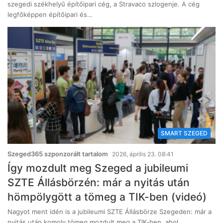
szegedi székhelyű építőipari cég, a Stravaco szlogenje. A cég
legfőképpen építőipari és…
SMART SZEGED
Szeged365 szponzorált tartalom
2026, április 23. 08:41
Így mozdult meg Szeged a jubileumi
SZTE Állásbörzén: már a nyitás után
hömpölygött a tömeg a TIK-ben (videó)
Nagyot ment idén is a jubileumi SZTE Állásbörze Szegeden: már a
nyitás után komoly tömeg mozdult meg a TIK-ben, ahol…