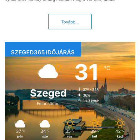
Tovább...
SZEGED365 IDŐJÁRÁS
31
℃
Szeged
37º - 26º
36%
1.43 km/h
Felhősödés
37
34
35
39
42
℃
℃
℃
℃
℃
pén
szo
vas
hét
ked