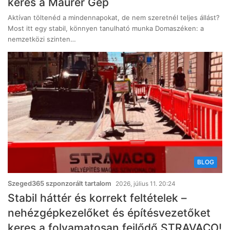
keres a Maurer Gép
Aktívan töltenéd a mindennapokat, de nem szeretnél teljes állást?
Most itt egy stabil, könnyen tanulható munka Domaszéken: a
nemzetközi szinten…
BLOG
Szeged365 szponzorált tartalom
2026, július 11. 20:24
Stabil háttér és korrekt feltételek –
nehézgépkezelőket és építésvezetőket
keres a folyamatosan fejlődő STRAVACO!