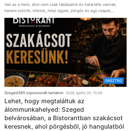
Van az a meló, ahol nem csak táblázatok és határidők vannak,
hanem sztorik, ötletek, helyi ügyek, pörgés és egy csapat,…
GASZTRO
Szeged365 szponzorált tartalom
2026, április 30. 15:49
Lehet, hogy megtaláltuk az
álommunkahelyed: Szeged
belvárosában, a Bistorantban szakácsot
keresnek, ahol pörgésből, jó hangulatból