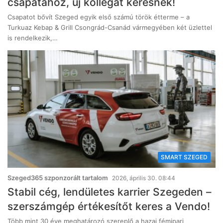
csapatához, új kollégát keresnek!
Csapatot bővít Szeged egyik első számú török étterme – a
Turkuaz Kebap & Grill Csongrád-Csanád vármegyében két üzlettel
is rendelkezik,…
SMART SZEGED
Szeged365 szponzorált tartalom
2026, április 30. 08:44
Stabil cég, lendületes karrier Szegeden –
szerszámgép értékesítőt keres a Vendo!
Több mint 30 éve meghatározó szereplő a hazai fémipari