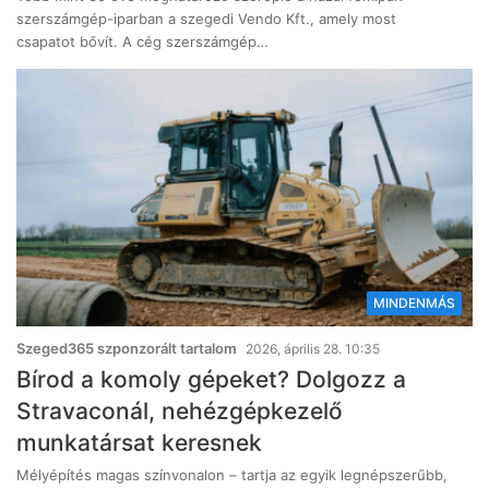
szerszámgép-iparban a szegedi Vendo Kft., amely most
csapatot bővít. A cég szerszámgép…
MINDENMÁS
Szeged365 szponzorált tartalom
2026, április 28. 10:35
Bírod a komoly gépeket? Dolgozz a
Stravaconál, nehézgépkezelő
munkatársat keresnek
Mélyépítés magas színvonalon – tartja az egyik legnépszerűbb,