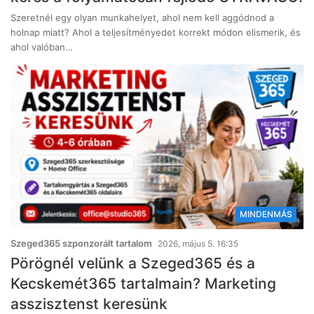
Szeretnél egy olyan munkahelyet, ahol nem kell aggódnod a
holnap miatt? Ahol a teljesítményedet korrekt módon elismerik, és
ahol valóban…
MINDENMÁS
Szeged365 szponzorált tartalom
2026, május 5. 16:35
Pörögnél velünk a Szeged365 és a
Kecskemét365 tartalmain? Marketing
asszisztenst keresünk