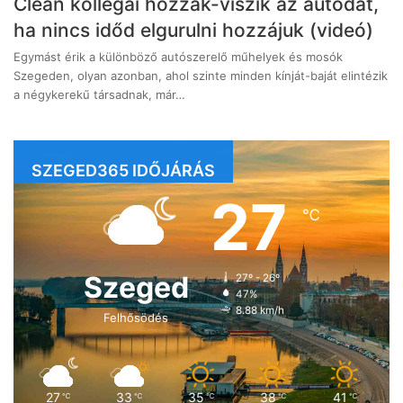
Clean kollégái hozzák-viszik az autódat,
ha nincs időd elgurulni hozzájuk (videó)
Egymást érik a különböző autószerelő műhelyek és mosók
Szegeden, olyan azonban, ahol szinte minden kínját-baját elintézik
a négykerekű társadnak, már…
SZEGED365 IDŐJÁRÁS
27
℃
Szeged
27º - 26º
47%
8.88 km/h
Felhősödés
27
33
35
38
41
℃
℃
℃
℃
℃