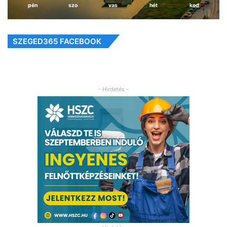
pén
szo
vas
hét
ked
SZEGED365 FACEBOOK
- Hirdetés -