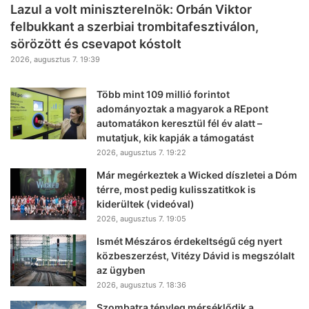
Lazul a volt miniszterelnök: Orbán Viktor
felbukkant a szerbiai trombitafesztiválon,
sörözött és csevapot kóstolt
2026, augusztus 7. 19:39
Több mint 109 millió forintot
adományoztak a magyarok a REpont
automatákon keresztül fél év alatt –
mutatjuk, kik kapják a támogatást
2026, augusztus 7. 19:22
Már megérkeztek a Wicked díszletei a Dóm
térre, most pedig kulisszatitkok is
kiderültek (videóval)
2026, augusztus 7. 19:05
Ismét Mészáros érdekeltségű cég nyert
közbeszerzést, Vitézy Dávid is megszólalt
az ügyben
2026, augusztus 7. 18:36
Szombatra tényleg mérséklődik a