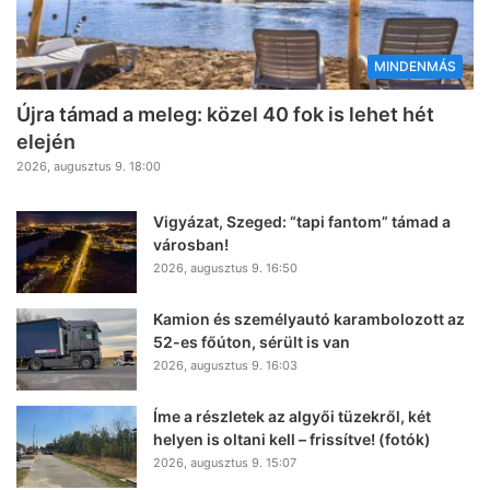
MINDENMÁS
Újra támad a meleg: közel 40 fok is lehet hét
elején
2026, augusztus 9. 18:00
Vigyázat, Szeged: “tapi fantom” támad a
városban!
2026, augusztus 9. 16:50
Kamion és személyautó karambolozott az
52-es főúton, sérült is van
2026, augusztus 9. 16:03
Íme a részletek az algyői tüzekről, két
helyen is oltani kell – frissítve! (fotók)
2026, augusztus 9. 15:07