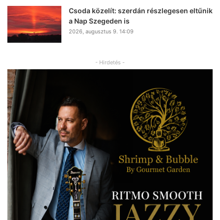
Csoda közelít: szerdán részlegesen eltűnik
a Nap Szegeden is
2026, augusztus 9. 14:09
- Hirdetés -