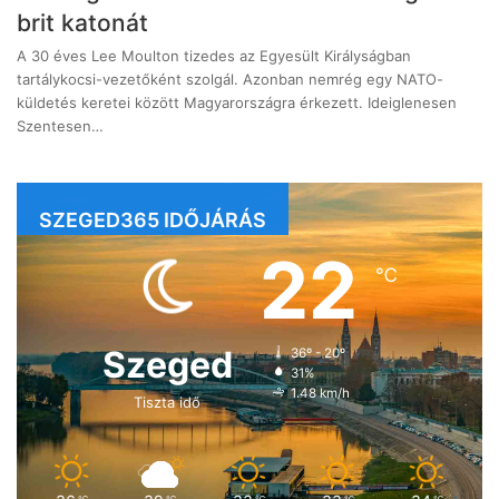
brit katonát
A 30 éves Lee Moulton tizedes az Egyesült Királyságban
tartálykocsi-vezetőként szolgál. Azonban nemrég egy NATO-
küldetés keretei között Magyarországra érkezett. Ideiglenesen
Szentesen…
SZEGED365 IDŐJÁRÁS
22
℃
Szeged
36º - 20º
31%
1.48 km/h
Tiszta idő